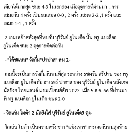
เดียวได้มากสุด ชนะ 4-3 ในเลกสอง เมื่อฤดูกาลที่ผ่านมา , การ
เสมอกัน 4 ครั้ง เป็นผลเสมอ 0-0 , 2 ครั้ง ,เสมอ 2-2 ,1 ครั้ง และ
เสมอ 1-1 , 1 ครั้ง
2 เกมเหย้าหลังสุดที่พบกับ บุรีรัมย์ ยูไนเต็ด นั้น ทรู แบงค็อก
ยูไนเต็ด ชนะ 2 ฤดูกาลติดต่อกัน
- "โค้ชแบน" วัดกึ๋น"ปาปาส" หน 2-
เกมนี้จะเป็นการวัดกึ๋นกันหนที่สุด ระหว่าง ธชตวัน ศรีปาน ของ ทรู
แบงค็อก ยูไนเต็ด กับ อาเธอร์ ปากาส ของ บุรีรัมย์ ยูไนเต็ด หลังเจอ
นัดชิงฯ ไทยแลนด์ แชมเปี้ยนส์คัพ 2023 เมื่อ 5 ส.ค. 66 ที่ผ่านมา
ที่ ทรู แบงค็อก ยูไนเต็ด ชนะ 2-0
- วิลเล่น โมต้า 2 นัดยิงใส่ บุรีรัมย์ ยูไนเต็ด3 ตุง-
วิลเล่น โมต้า เป็นความหวัง ชาว "แข้งเทพ" การเจอกันหนสุดท้าย