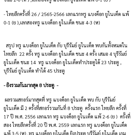
- ไทยลีกครั้งที่ 26 / 2565-2566 เลกแรกทรู แบงค็อก ยูไนเต็ด แพ้
0-1 (ย ),เลกสองทรู แบงค็อก ยูไนเต็ด ชนะ 4-3 (ห)
สรุป ทรู แบงค็อก ยูไนเต็ด กับ บุรีรัมย์ ยูไนเต็ด พบกันทั้งหมดใน
ไทยลีก 22 ครั้ง ทรู แบงค็อก ยูไนเต็ด ชนะ 4 ครั้ง เสมอ 4 บุรีรัมย์
ยูไนเต็ด ชนะ 14 ทรู แบงค็อก ยูไนเต็ดทำประตูได้ 23 ประตู ,
บุรีรัมย์ ยูไนเต็ด ทำได้ 45 ประตู
- ยิงรวมกันมากสุด 8 ประตู -
ผลรวมสกอร์มากสุดที่ ทรู แบงค็อก ยูไนเต็ด พบ กับ บุรีรัมย์
ยูไนเต็ด มี 2 ครั้งที่สกอร์รวมกันที่ 8 ประตู ครั้งแรก ไทยลีก ครั้งที่
17 ปี พ.ศ. 2556 เลกแรก ทรู แบงค็อก ยูไนเต็ด แพ้ 2-6 (ย ) ครั้งที่
สอง ไทยลีกครั้งที่ 20 ปี พ.ศ. 2559 เลกแรก ทรู แบงค็อก ยูไนเต็ด
แพ้ 3-5 (ห) ,ทรู แบงค็อก ยูไนเต็ด ยิงประตู บุรีรัมย์ ยูไนเต็ด เกม