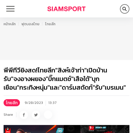
หน้าหลัก
ฟุตบอลไทย
ไทยลีก
พีพีทีวียิงสด!ไทยลีก"สิงห์เจ้าท่า"เปิดบ้าน
รับ"จงอางผยอง"บิ๊กแมตช์"เสือใต้"บุก
เยือน"กระทิงหนุ่ม"และ"ดาร์มสตัดท์"รับ"เบรเมน"
ไทยลีก
9/28/2023
13:37
Share