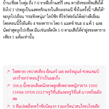
บ้านเชือด โบคุ่ม ถึง 7-0 จากฝีเท้าแฮร์รี เคน ดาวยิงของทัพเสือใต้
ยิงไป 3 ประตูเป็นแฮตทริกแรกในลีกเยอรมนี ซึ่งในครั้งนี้ "เสือใต้"
จะบุกไปเยือน "กระทิงหนุ่ม" ไลป์ซิก ที่โชว์ฟอร์มได้อย่างดีเยี่ยม
โดยตอนนี้รั้งอันดับ 4 ของตาราง โดย 5 แมตช์ ชนะ 4 แพ้ 1 และ
นัดล่าสุดบุกไปเชือด มึนเช่นกลัดบัค 1-0 ตามเสือใต้จ่าฝูงของตาราง
เพียง 1 แต้มเท่านั้น
ใจสลาย! เซบาสเตียง อัลแลร์ เผย ดอร์ทมุนด์ ชวดแชมป์
เลวร้ายกว่าตอนรู้ว่าเป็นมะเร็ง
30ก.ย.นี้!!ดวลเดือดนักหวดลูกสักหลาดหญิง"WTA 1000
CHINA OPEN 2023"ทรูวิชั่นส์และทรูวิชั่นส์ นาวพร้อมยิง
สด
5 ทีมปลดล็อกคว้าชัยนัดแรก รวมเกร็ดน่าสนใจจบไทยลีก