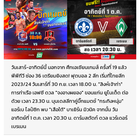
วันเสาร์-อาทิตย์นี้ นอกจาก ศึกเอเชียนเกมส์ ครั้งที่ 19 แล้ว
พีพีทีวี ช่อง 36 เตรียมยิงสด! ฟุตบอล 2 ลีก เริ่มที่ไทยลีก
2023/24 วันเสาร์ที่ 30 ก.ย. เวลา 18.00 น. "สิงห์เจ้าท่า"
การท่าเรือ เอฟซี ดวล "จงอางผยอง" ขอนแก่น ยูไนเต็ด ต่อ
ด้วย เวลา 23.30 น. บุนเดสลีกาคู่บิ๊กแมตช์ "กระทิงหนุ่ม"
แอร์เบ ไลป์ซิก พบ "เสือใต้" บาเยิร์น มิวนิค จากนั้น วัน
อาทิตย์ที่ 1 ต.ค. เวลา 20.30 น. ดาร์มสตัดท์ ดวล แวร์เดอร์
เบรเมน