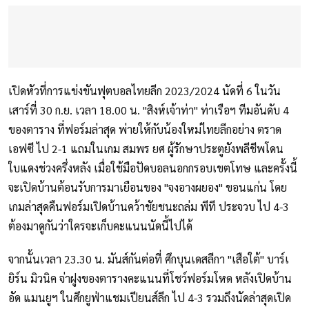
เปิดหัวที่การแข่งขันฟุตบอลไทยลีก 2023/2024 นัดที่ 6 ในวัน
เสาร์ที่ 30 ก.ย. เวลา 18.00 น. "สิงห์เจ้าท่า" ท่าเรือฯ ทีมอันดับ 4
ของตาราง ที่ฟอร์มล่าสุด พ่ายให้กับน้องใหม่ไทยลีกอย่าง ตราด
เอฟซี ไป 2-1 แถมในเกม สมพร ยศ ผู้รักษาประตูยังพลีชีพโดน
ใบแดงช่วงครึ่งหลัง เมื่อใช้มือปัดบอลนอกกรอบเขตโทษ และครั้งนี้
จะเปิดบ้านต้อนรับการมาเยือนของ "จงอางผยอง" ขอนแก่น โดย
เกมล่าสุดคืนฟอร์มเปิดบ้านคว้าชัยชนะถล่ม พีที ประจวบ ไป 4-3
ต้องมาดูกันว่าใครจะเก็บคะแนนนัดนี้ไปได้
จากนั้นเวลา 23.30 น. มันส์กันต่อที่ ศึกบุนเดสลีกา "เสือใต้" บาร์เ
ยิร์น มิวนิค จ่าฝูงของตารางคะแนนที่โชว์ฟอร์มโหด หลังเปิดบ้าน
อัด แมนยูฯ ในศึกยูฟ่าแชมเปียนส์ลีก ไป 4-3 รวมถึงนัดล่าสุดเปิด