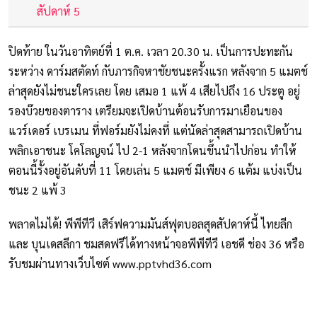
สัปดาห์ 5
ปิดท้าย ในวันอาทิตย์ที่ 1 ต.ค. เวลา 20.30 น. เป็นการปะทะกัน
ระหว่าง ดาร์มสตัดท์ กับภารกิจหาชัยชนะครั้งแรก หลังจาก 5 แมตช์
ล่าสุดยังไม่ชนะใครเลย โดย เสมอ 1 แพ้ 4 เสียไปถึง 16 ประตู อยู่
รองบ๊วยของตาราง เตรียมจะเปิดบ้านต้อนรับการมาเยือนของ
แวร์เดอร์ เบรเมน ที่ฟอร์มยังไม่คงที่ แต่นัดล่าสุดสามารถเปิดบ้าน
พลิกเอาชนะ โคโลญจน์ ไป 2-1 หลังจากโดนขึ้นนำไปก่อน ทำให้
ตอนนี้รั้งอยู่อันดับที่ 11 โดยเล่น 5 แมตช์ มีเพียง 6 แต้ม แบ่งเป็น
ชนะ 2 แพ้ 3
พลาดไมได้! พีพีทีวี เสิร์ฟความมันส์ฟุตบอลสุดสัปดาห์นี้ ไทยลีก
และ บุนเดสลีกา ชมสดฟรีได้ทางหน้าจอพีพีทีวี เอชดี ช่อง 36 หรือ
รับชมผ่านทางเว็บไซต์ www.pptvhd36.com