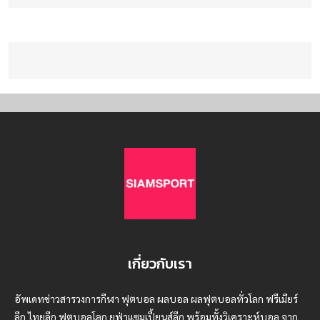
เกี่ยวกับเรา
อัพเดทข่าวสารวงการกีฬา ฟุตบอล ผลบอล ผลฟุตบอลทั่วโลก ฟรีเมียร์
ลีก ไทยลีก ฟุตบอลโลก ยูฟ่าแซมเปี้ยนส์ลีก พร้อมทั้งวิเคราะห์บอล จาก