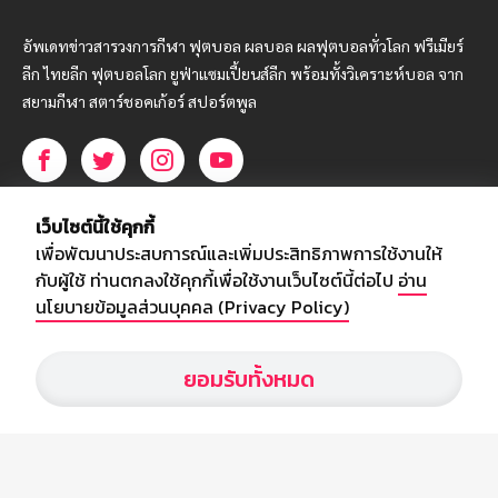
อัพเดทข่าวสารวงการกีฬา ฟุตบอล ผลบอล ผลฟุตบอลทั่วโลก ฟรีเมียร์
ลีก ไทยลีก ฟุตบอลโลก ยูฟ่าแซมเปี้ยนส์ลีก พร้อมทั้งวิเคราะห์บอล จาก
สยามกีฬา สตาร์ชอคเก้อร์ สปอร์ตพูล
บริษัท สยามสปอร์ต ซินติเคท จำกัด (มหาชน)
เว็บไซต์นี้ใช้คุกกี้
เลขที่ 66/26 - 29 ซอยรามอินทรา 40
เพื่อพัฒนาประสบการณ์และเพิ่มประสิทธิภาพการใช้งานให้
ถนนรามอินทรา แขวงนวลจันทร์
กับผู้ใช้ ท่านตกลงใช้คุกกี้เพื่อใช้งานเว็บไซต์นี้ต่อไป
อ่าน
เขตบึงกุ่ม กรุงเทพฯ 10230
นโยบายข้อมูลส่วนบุคคล (Privacy Policy)
โทร : 02-5088-000
ยอมรับทั้งหมด
อีเมล์ :
webmaster@siamsport.co.th
เว็บไซต์ : www.siamsport.co.th
© SIAMSPORT
Privacy