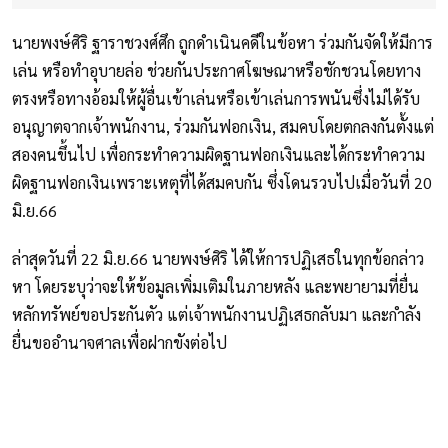
นายพงษ์ศิริ ฐาราชวงศ์ศึก ถูกดำเนินคดีในข้อหา ร่วมกันจัดให้มีการ
เล่น หรือทำอุบายล่อ ช่วยกันประกาศโฆษณาหรือชักชวนโดยทาง
ตรงหรือทางอ้อมให้ผู้อื่นเข้าเล่นหรือเข้าเล่นการพนันซึ่งไม่ได้รับ
อนุญาตจากเจ้าพนักงาน, ร่วมกันฟอกเงิน, สมคบโดยตกลงกันตั้งแต่
สองคนขึ้นไป เพื่อกระทำความผิดฐานฟอกเงินและได้กระทำความ
ผิดฐานฟอกเงินเพราะเหตุที่ได้สมคบกัน ซึ่งโดนรวบไปเมื่อวันที่ 20
มิ.ย.66
ล่าสุดวันที่ 22 มิ.ย.66 นายพงษ์ศิริ ได้ให้การปฏิเสธในทุกข้อกล่าว
หา โดยระบุว่าจะให้ข้อมูลเพิ่มเติมในภายหลัง และพยายามที่ยื่น
หลักทรัพย์ขอประกันตัว แต่เจ้าพนักงานปฏิเสธกลับมา และกำลัง
ยื่นขออำนาจศาลเพื่อฝากขังต่อไป