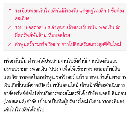
ระเบียบฟอกเงินไทยลีกไม่มีรองรับ แต่ดูกฎไทยลีก 1 ข้อต้อง
ละเอียด
รวบ "บอสตาล" ปธ.ลำพูนฯ เจ้าของเว็บพนัน-ฟอกเงิน จ่อ
ยึดทรัพย์พันล้าน-ทีมบอลด้วย
ลำพูนคว้า "มาร์ค-วิทยา" จากโปลิศเสริมแกร่งลุยซีซั่นใหม่
พร้อมกันนั้น ตำรวจได้ประสานงานไปยังสำนักงานป้องกันและ
ปราบปรามการฟอกเงิน (ปปง.) เพื่อให้เข้ามาตรวจสอบทัพย์สิน
และกิจการของสโมสรลำพูน วอร์ริเออร์ แล้ว หากพบว่าเส้นทางการ
เงินเกิดขึ้นหลังจากเปิดเว็บพนันออนไลน์ เจ้าหน้าที่ก็จะดำเนินการ
อายัดทรัพย์ต่อไป ส่วนกิจการของสโมสรที่ได้ บริษัท แอลซี หินอ่อน
(ไทยแลนด์) จำกัด เข้ามาเป็นทีมผู้บริหารใหม่ ยังสามารถส่งทีมลง
เล่นในไทยลีกได้ต่อไป