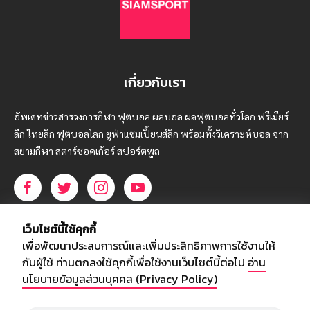
เกี่ยวกับเรา
อัพเดทข่าวสารวงการกีฬา ฟุตบอล ผลบอล ผลฟุตบอลทั่วโลก ฟรีเมียร์
ลีก ไทยลีก ฟุตบอลโลก ยูฟ่าแซมเปี้ยนส์ลีก พร้อมทั้งวิเคราะห์บอล จาก
สยามกีฬา สตาร์ชอคเก้อร์ สปอร์ตพูล
บริษัท สยามสปอร์ต ซินติเคท จำกัด (มหาชน)
เว็บไซต์นี้ใช้คุกกี้
เลขที่ 66/26 - 29 ซอยรามอินทรา 40
เพื่อพัฒนาประสบการณ์และเพิ่มประสิทธิภาพการใช้งานให้
ถนนรามอินทรา แขวงนวลจันทร์
กับผู้ใช้ ท่านตกลงใช้คุกกี้เพื่อใช้งานเว็บไซต์นี้ต่อไป
อ่าน
เขตบึงกุ่ม กรุงเทพฯ 10230
นโยบายข้อมูลส่วนบุคคล (Privacy Policy)
โทร : 02-5088-000