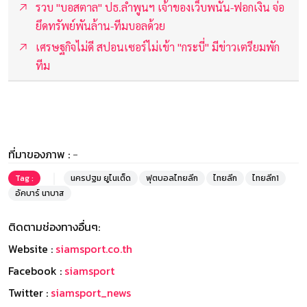
รวบ "บอสตาล" ปธ.ลำพูนฯ เจ้าของเว็บพนัน-ฟอกเงิน จ่อ
ยึดทรัพย์พันล้าน-ทีมบอลด้วย
เศรษฐกิจไม่ดี สปอนเซอร์ไม่เข้า "กระบี่" มีข่าวเตรียมพัก
ทีม
ที่มาของภาพ :
-
Tag :
นครปฐม ยูไนเต็ด
ฟุตบอลไทยลีก
ไทยลีก
ไทยลีก1
อัคบาร์ นาบาส
ติดตามช่องทางอื่นๆ:
Website :
siamsport.co.th
Facebook :
siamsport
Twitter :
siamsport_news