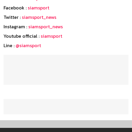
Facebook :
siamsport
Twitter :
siamsport_news
Instagram :
siamsport_news
Youtube official :
siamsport
Line :
@siamsport