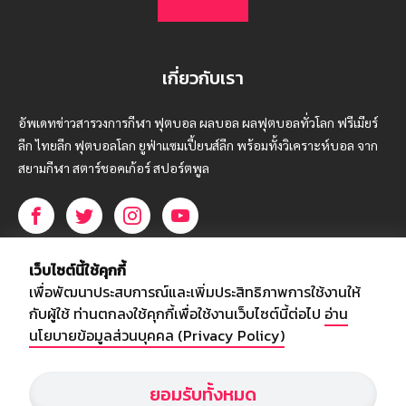
เกี่ยวกับเรา
อัพเดทข่าวสารวงการกีฬา ฟุตบอล ผลบอล ผลฟุตบอลทั่วโลก ฟรีเมียร์
ลีก ไทยลีก ฟุตบอลโลก ยูฟ่าแซมเปี้ยนส์ลีก พร้อมทั้งวิเคราะห์บอล จาก
สยามกีฬา สตาร์ชอคเก้อร์ สปอร์ตพูล
บริษัท สยามสปอร์ต ซินติเคท จำกัด (มหาชน)
เว็บไซต์นี้ใช้คุกกี้
เลขที่ 66/26 - 29 ซอยรามอินทรา 40
เพื่อพัฒนาประสบการณ์และเพิ่มประสิทธิภาพการใช้งานให้
ถนนรามอินทรา แขวงนวลจันทร์
กับผู้ใช้ ท่านตกลงใช้คุกกี้เพื่อใช้งานเว็บไซต์นี้ต่อไป
อ่าน
เขตบึงกุ่ม กรุงเทพฯ 10230
นโยบายข้อมูลส่วนบุคคล (Privacy Policy)
โทร : 02-5088-000
ยอมรับทั้งหมด
อีเมล์ :
webmaster@siamsport.co.th