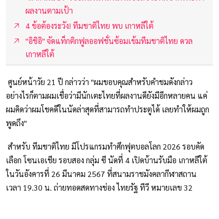
ผลงานตามเป้า
4 ข้อต้องระวัง! ทีมชาติไทย พบ เกาหลีใต้
"อิชิอิ" จัดแท็กติกฟูลออฟชั่นซ้อมเข้มทีมชาติไทย ดวล
เกาหลีใต้
ศูนย์หน้าวัย 21 ปี กล่าวว่า "ผมขอบคุณสำหรับคำชมดังกล่าว
อย่างไรก็ตามผมเชื่อว่ามีนักเตะไทยที่ผลงานดียังมีอีกหลายคน แค่
ผมคิดว่าผมโชคดีในนัดล่าสุดที่สามารถทำประตูได้ เลยทำให้ผมถูก
พูดถึง"
สำหรับ ทีมชาติไทย มีโปรแกรมทำศึกฟุตบอลโลก 2026 รอบคัด
เลือก โซนเอเชีย รอบสอง กลุ่ม ซี นัดที่ 4 เปิดบ้านรับมือ เกาหลีใต้
ในวันอังคารที่ 26 มีนาคม 2567 ที่สนามราชมังคลากีฬาสถาน
เวลา 19.30 น. ถ่ายทอดสดทางช่อง ไทยรัฐ ทีวี หมายเลข 32