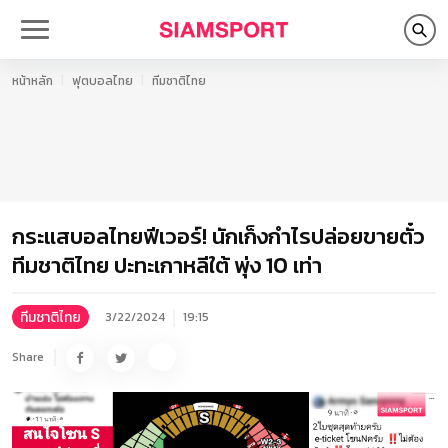
หน้าหลัก
ฟุตบอลไทย
ทีมชาติไทย
กระแสบอลไทยฟีเวอร์! นักเก็งกำไรปล่อยขายตั๋ว
ทีมชาติไทย ปะทะเกาหลีใต้ พุ่ง 10 เท่า
ทีมชาติไทย
3/22/2024
19:15
Share