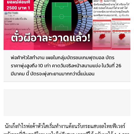
พ่อค้าหัวใสทำงาน เผยในกลุ่มบัตรชมเกมฟุตบอล บัตร
ราคาพุ่งสูงถึง 10 เท่า คาดวันจริงหน้าสนามแข่ง ในวันที่ 26
มีนาคม นี้ บัตรจะพุ่งทะยานมากกว่านี้แน่นอน
นักเก็งกำไรพ่อค้าหัวใสเริ่มทำงานต้อนรับกระแสบอลไทยฟีเวอร์