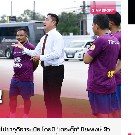
นไปซาอุดีอาระเบีย โดยมี "เดอะตุ๊ก" ปิยะพงษ์ ผิว