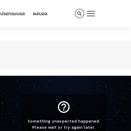
โปรแกรมบอล
ผลบอล
help_outline
Something unexpected happened.
Please wait or try again later.