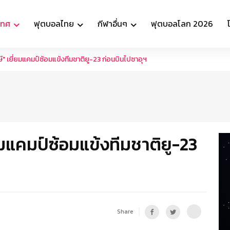
เทศ
ฟุตบอลไทย
กีฬาอื่นๆ
ฟุตบอลโลก 2026
์" เยี่ยมแคมป์ซ้อมแข้งทีมชาติยู-23 ก่อนบินไปซาอุฯ
่ยมแคมป์ซ้อมแข้งทีมชาติยู-23
Share