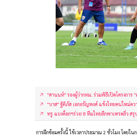
"ศานนท์" รองผู้ว่ากทม. ร่วมพิธีเปิดโครงการ "
"บาส" ฐิติภัส เอกอรัญพงศ์ แข้งไทยคนใหม่คว
ทรู แบงค็อกฯร่วง! 8 ทีมไทยลีกพาเหรดลิ่ว สร
การฝึกซ้อมครั้งนี้ ใช้เวลาประมาณ 2 ชั่วโมง โดยใน