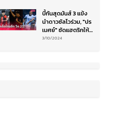
บี้กันสุดมันส์ 3 แข้ง
นำดาวซัลโวร่วม, "ปร
เมศย์" ซัดแฮตริกให้
เมืองทองฯ
3/10/2024