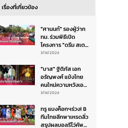
เรื่องที่เกี่ยวข้อง
"ศานนท์" รองผู้ว่าก
ทม. ร่วมพิธีเปิด
โครงการ "ดรีม สเต
เดียม" ซีซั่น2 สังเวียน
3/14/2024
ลายเส้นกัปตันซึบาสะ
"บาส" ฐิติภัส เอก
อรัญพงศ์ แข้งไทย
คนใหม่ความหวังเอ
สลีก
3/14/2024
ทรู แบงค็อกฯร่วง! 8
ทีมไทยลีกพาเหรดลิ่ว
สรุปผลบอลรีโว่คัพ