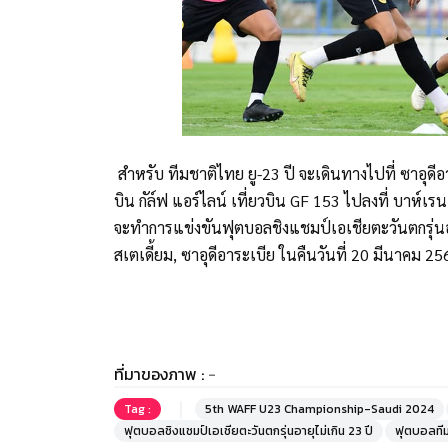
สำหรับ ทีมชาติไทย ยู-23 ปี จะเดินทางไปที่ ซาอุดี
บิน กัล์ฟ แอร์ไลน์ เที่ยวบิน GF 153 ไปลงที่ บาห์เร
จะทำการแข่งขันฟุตบอลชิงแชมป์เอเชียตะวันตกรุ่นอายุ
สเตเดี้ยม, ซาอุดีอาระเบีย ในคืนวันที่ 20 มีนาคม
ที่มาของภาพ :
-
Tag :
5th WAFF U23 Championship-Saudi 2024
ฟุตบอลชิงแชมป์เอเชียตะวันตกรุ่นอายุไม่เกิน 23 ปี
ฟุตบอลทีมช