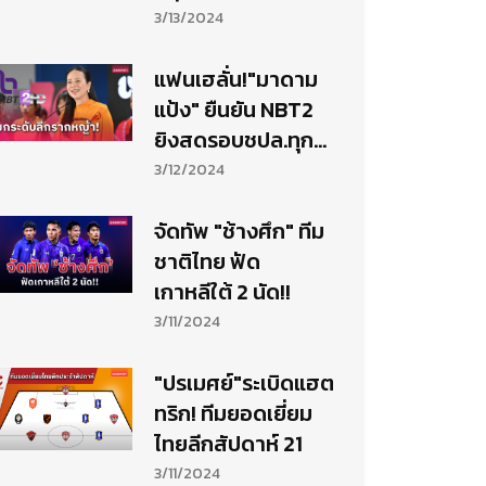
รอบ 16 ทีม
3/13/2024
แฟนเฮลั่น!"มาดาม
แป้ง" ยืนยัน NBT2
ยิงสดรอบชปล.ทุก
สัปดาห์ยาวถึงนัด
3/12/2024
ชิงฯ
จัดทัพ "ช้างศึก" ทีม
ชาติไทย ฟัด
เกาหลีใต้ 2 นัด!!
3/11/2024
"ปรเมศย์"ระเบิดแฮต
ทริก! ทีมยอดเยี่ยม
ไทยลีกสัปดาห์ 21
3/11/2024