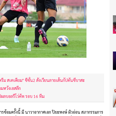
ดรีม สเตเดียม" ซีซั่น2 สังเวียนลายเส้นกัปตันซึบาสะ
ามหวังเอสลีก
ุปผลบอลรีโว่คัพ รอบ 16 ทีม
การซ้อมครั้งนี้ มี นาวาอากาศเอก ปิยะพงษ์ ผิวอ่อน สภากรรมการ