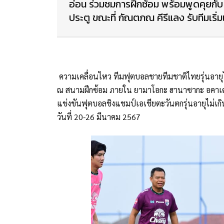
อ่อน ร่วมชมการฝึกซ้อม พร้อมพูดคุยกับ
ประตู ขณะที่ กัณตภณ คีรีแลง รับทีมเริ่มเ
ความเคลื่อนไหว ทีมฟุตบอลชายทีมชาติไทยรุ่นอายุไม่เ
ณ สนามฝึกซ้อม ภายใน ยามาโอกะ ฮานาซากะ อคาเดมี
แข่งขันฟุตบอลชิงแชมป์เอเชียตะวันตกรุ่นอายุไม่เ
วันที่ 20-26 มีนาคม 2567