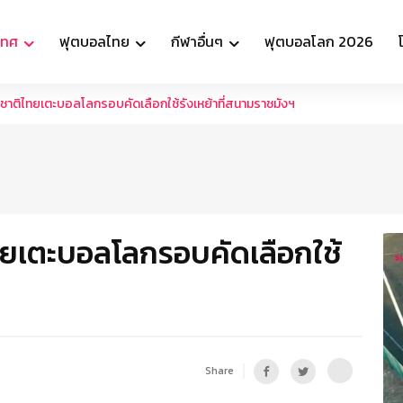
เทศ
ฟุตบอลไทย
กีฬาอื่นๆ
ฟุตบอลโลก 2026
ชาติไทยเตะบอลโลกรอบคัดเลือกใช้รังเหย้าที่สนามราชมังฯ
ทยเตะบอลโลกรอบคัดเลือกใช้
Share