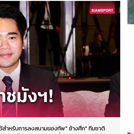
ใช้สำหรับการลงสนามของทัพ" ช้างศึก" ทีมชาติ