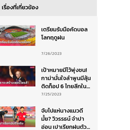
เรื่องที่เกี่ยวข้อง
เตรียมรับมือคัดบอล
โลกฤดูฝน
7/26/2023
เป้าหมายมีไว้พุ่งชน!
กาม่ามั่นใจลำพูนมีลุ้น
ติดท็อป 6 ไทยลีกในซี
ซั่นนี้
7/25/2023
จับไปแห่นางแมวดี
มั้ย? วิวรรธน์ จำปา
อ่อน เปาเรียกฝนตัว