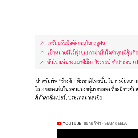
เตรียมรับมือคัดบอลโลกฤดูฝน
เป้าหมายมีไว้พุ่งชน! กาม่ามั่นใจลำพูนมีลุ้นติด
จับไปแห่นางแมวดีมั้ย? วิวรรธน์ จำปาอ่อน เป
สำหรับทัพ "ช้างศึก" ทีมชาติไทยนั้น ในการจับสลาก
โถ 3 จะลงเล่นในรอบแบ่งกลุ่มรอบสอง ที่จะมีการจับส
ส์ กัวลาลัมเปอร์, ประเทศมาเลเซีย