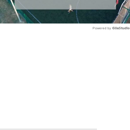
Powered by 
GliaStudio
Mute