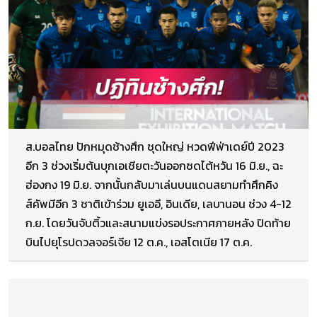
ส.บอลไทย ปักหมุดช้างศึก ชุดใหญ่ หวดฟีฟ่าเดย์ปี 2023
อีก 3 ช่วงเริ่มต้นบุกเอเชียตะวันออกซดไต้หวัน 16 มิ.ย., ฉะ
ฮ่องกง 19 มิ.ย. จากนั้นกลับมาเล่นบนแดนสยามทำศึกคิง
ส์คัพมีอีก 3 ชาติเข้าร่วม ยูเออี, อินเดีย, เลบานอน ช่วง 4-12
ก.ย. โดยวันจับติ้วและสนามแข่งรอประกาศภายหลัง ปิดท้าย
บินไปยุโรปดวลจอร์เจีย 12 ต.ค., เอสโตเนีย 17 ต.ค.