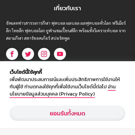
เกี่ยวกับเรา
อัพเดทข่าวสารวงการกีฬา ฟุตบอล ผลบอล ผลฟุตบอลทั่วโลก ฟรีเมียร์
ลีก ไทยลีก ฟุตบอลโลก ยูฟ่าแซมเปี้ยนส์ลีก พร้อมทั้งวิเคราะห์บอล จาก
สยามกีฬา สตาร์ชอคเก้อร์ สปอร์ตพูล
บริษัท สยามสปอร์ต ซินติเคท จำกัด (มหาชน)
เว็บไซต์นี้ใช้คุกกี้
เลขที่ 66/26 - 29 ซอยรามอินทรา 40
เพื่อพัฒนาประสบการณ์และเพิ่มประสิทธิภาพการใช้งานให้
ถนนรามอินทรา แขวงนวลจันทร์
กับผู้ใช้ ท่านตกลงใช้คุกกี้เพื่อใช้งานเว็บไซต์นี้ต่อไป
อ่าน
เขตบึงกุ่ม กรุงเทพฯ 10230
นโยบายข้อมูลส่วนบุคคล (Privacy Policy)
โทร : 02-5088-000
ยอมรับทั้งหมด
อีเมล์ :
webmaster@siamsport.co.th
เว็บไซต์ : www.siamsport.co.th