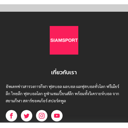
เกี่ยวกับเรา
อัพเดทข่าวสารวงการกีฬา ฟุตบอล ผลบอล ผลฟุตบอลทั่วโลก ฟรีเมียร์
ลีก ไทยลีก ฟุตบอลโลก ยูฟ่าแซมเปี้ยนส์ลีก พร้อมทั้งวิเคราะห์บอล จาก
สยามกีฬา สตาร์ชอคเก้อร์ สปอร์ตพูล