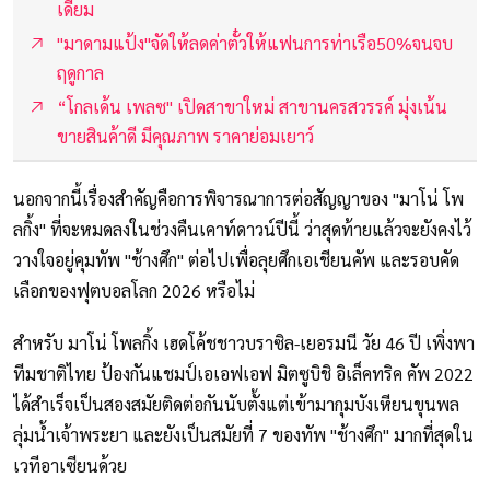
เดี้ยม
"มาดามแป้ง"จัดให้ลดค่าตั๋วให้แฟนการท่าเรือ50%จนจบ
ฤดูกาล
“โกลเด้น เพลซ" เปิดสาขาใหม่ สาขานครสวรรค์ มุ่งเน้น
ขายสินค้าดี มีคุณภาพ ราคาย่อมเยาว์
นอกจากนี้เรื่องสำคัญคือการพิจารณาการต่อสัญญาของ "มาโน่ โพ
ลกิ้ง" ที่จะหมดลงในช่วงคืนเคาท์ดาวน์ปีนี้ ว่าสุดท้ายแล้วจะยังคงไว้
วางใจอยู่คุมทัพ "ช้างศึก" ต่อไปเพื่อลุยศึกเอเชียนคัพ และรอบคัด
เลือกของฟุตบอลโลก 2026 หรือไม่
สำหรับ มาโน่ โพลกิ้ง เฮดโค้ชชาวบราซิล-เยอรมนี วัย 46 ปี เพิ่งพา
ทีมชาติไทย ป้องกันแชมป์เอเอฟเอฟ มิตซูบิชิ อิเล็คทริค คัพ 2022
ได้สำเร็จเป็นสองสมัยติดต่อกันนับตั้งแต่เข้ามากุมบังเหียนขุนพล
ลุ่มน้ำเจ้าพระยา และยังเป็นสมัยที่ 7 ของทัพ "ช้างศึก" มากที่สุดใน
เวทีอาเซียนด้วย