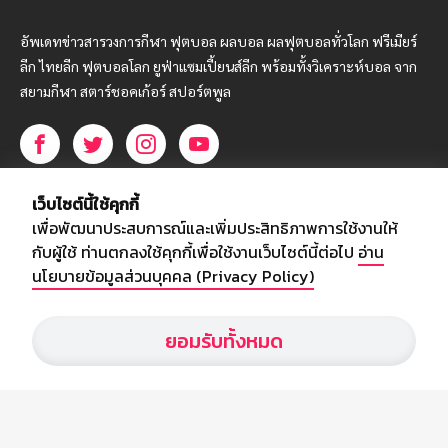
อัพเดทข่าวสารวงการกีฬา ฟุตบอล ผลบอล ผลฟุตบอลทั่วโลก ฟรีเมียร์
ลีก ไทยลีก ฟุตบอลโลก ยูฟ่าแซมเปี้ยนส์ลีก พร้อมทั้งวิเคราะห์บอล จาก
สยามกีฬา สตาร์ชอคเก้อร์ สปอร์ตพูล
บริษัท สยามสปอร์ต ซินติเคท จำกัด (มหาชน)
เว็บไซต์นี้ใช้คุกกี้
เลขที่ 66/26 - 29 ซอยรามอินทรา 40
เพื่อพัฒนาประสบการณ์และเพิ่มประสิทธิภาพการใช้งานให้
ถนนรามอินทรา แขวงนวลจันทร์
กับผู้ใช้ ท่านตกลงใช้คุกกี้เพื่อใช้งานเว็บไซต์นี้ต่อไป
อ่าน
เขตบึงกุ่ม กรุงเทพฯ 10230
นโยบายข้อมูลส่วนบุคคล (Privacy Policy)
โทร : 02-5088-000
ยอมรับทั้งหมด
อีเมล์ :
webmaster@siamsport.co.th
เว็บไซต์ : www.siamsport.co.th
© SIAMSPORT
Privacy