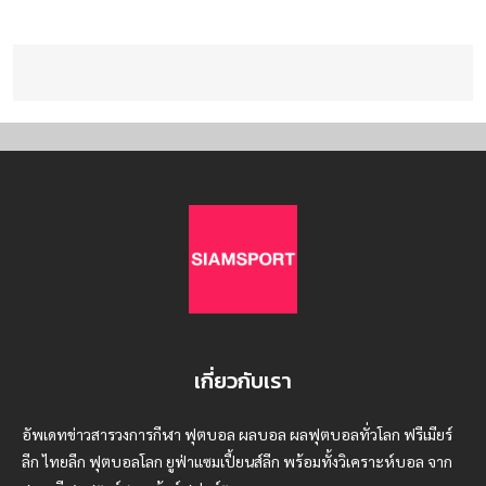
เกี่ยวกับเรา
อัพเดทข่าวสารวงการกีฬา ฟุตบอล ผลบอล ผลฟุตบอลทั่วโลก ฟรีเมียร์
ลีก ไทยลีก ฟุตบอลโลก ยูฟ่าแซมเปี้ยนส์ลีก พร้อมทั้งวิเคราะห์บอล จาก