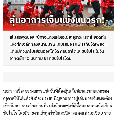
สโมสรฟุตบอล "ปีศาจแดงแห่งเอเชีย"อุราวะ เรดส์ ยอดทีม
แห่งศึกเจลีกที่ลงสนามมา 2 เกมเสมอ 1 แพ้ 1 เก็บได้เพียง 1
แต้มมีคิวบุกไปเยือนฮอกไกโด คอนซาโดเล่ ซัปโปโร ในวัน
อาทิตย์ที่ 10 มีนาคม 61 ที่ซัปโปโรโดม
นอกจากเรื่องของผลการแข่งขันที่ต้องลุ้นเก็บชัยชนะเกมแรกของ
ฤดูกาลให้ได้แล้วยังต้องประสบปัญหาอาการผู้เล่นบาดเจ็บและต้อง
เช็คกันอย่างละเอียดก่อนที่จะส่งนักเตะชุดที่ดีที่สุดลงสนามนัดเยือน
ซัปโปโร โดยมีรายงานล่าสุดว่านักเตะปีศาจแดงแห่งเอเชีย 3 ราย