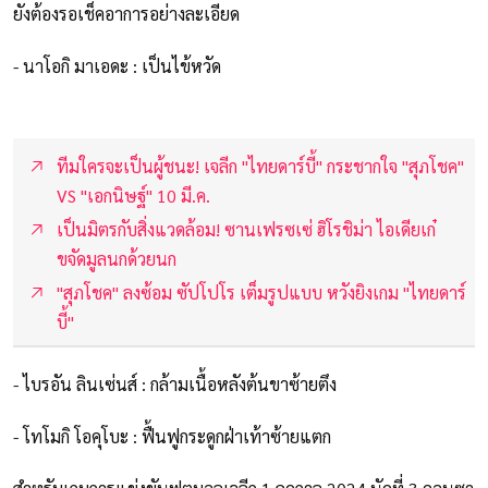
ยังต้องรอเช็คอาการอย่างละเอียด
- นาโอกิ มาเอดะ : เป็นไข้หวัด
ทีมใครจะเป็นผู้ชนะ! เจลีก "ไทยดาร์บี้" กระชากใจ "สุภโชค"
VS "เอกนิษฐ์" 10 มี.ค.
เป็นมิตรกับสิ่งแวดล้อม! ซานเฟรซเซ่ ฮิโรชิม่า ไอเดียเก๋
ขจัดมูลนกด้วยนก
"สุภโชค" ลงซ้อม ซัปโปโร เต็มรูปแบบ หวังยิงเกม "ไทยดาร์
บี้"
- ไบรอัน ลินเซ่นส์ : กล้ามเนื้อหลังต้นขาซ้ายตึง
- โทโมกิ โอคุโบะ : ฟื้นฟูกระดูกฝ่าเท้าซ้ายแตก