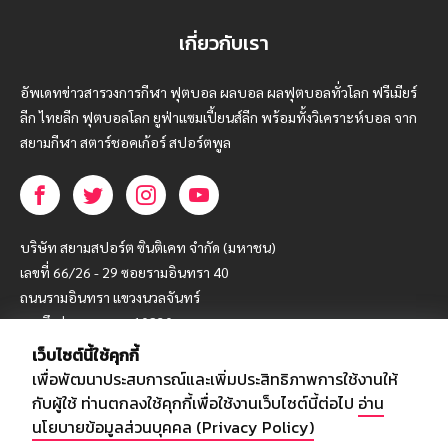
เกี่ยวกับเรา
อัพเดทข่าวสารวงการกีฬา ฟุตบอล ผลบอล ผลฟุตบอลทั่วโลก ฟรีเมียร์
ลีก ไทยลีก ฟุตบอลโลก ยูฟ่าแซมเปี้ยนส์ลีก พร้อมทั้งวิเคราะห์บอล จาก
สยามกีฬา สตาร์ชอคเก้อร์ สปอร์ตพูล
บริษัท สยามสปอร์ต ซินติเคท จำกัด (มหาชน)
เลขที่ 66/26 - 29 ซอยรามอินทรา 40
ถนนรามอินทรา แขวงนวลจันทร์
เขตบึงกุ่ม กรุงเทพฯ 10230
เว็บไซต์นี้ใช้คุกกี้
โทร : 02-5088-000
เพื่อพัฒนาประสบการณ์และเพิ่มประสิทธิภาพการใช้งานให้
อีเมล์ :
webmaster@siamsport.co.th
กับผู้ใช้ ท่านตกลงใช้คุกกี้เพื่อใช้งานเว็บไซต์นี้ต่อไป
อ่าน
เว็บไซต์ : www.siamsport.co.th
นโยบายข้อมูลส่วนบุคคล (Privacy Policy)