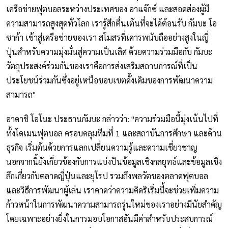
เครือข่ายฟุตบอลระหว่างประเทศของ อาแจ๊กซ์ และสอดส่องผู้มี
ความสามารถสูงสุดทั่วโลก เรารู้สึกตื่นเต้นที่จะได้ต้อนรับ กัมบะ โอ
ซาก้า เข้าสู่เครือข่ายของเรา สโมสรที่เคารพนับถืออย่างสูงในญี่
ปุ่นสําหรับความมุ่งมั่นสู่ความเป็นเลิศ ด้วยความร่วมมือกับ กัมบะ
วัตถุประสงค์ร่วมกันของเราคือการส่งเสริมสถานการณ์ที่เป็น
ประโยชน์ร่วมกันซึ่งอยู่เหนือขอบเขตดั้งเดิมของการพัฒนาความ
สามารถ"
อาดาชิ โอโนะ ประธานกัมบะ กล่าวว่า: "ความร่วมมือนี้มุ่งเน้นไปที่
ทั้งโดเมนฟุตบอล ครอบคลุมทีมที่ 1 และสถาบันการศึกษา และด้าน
ธุรกิจ เริ่มต้นด้วยการแลกเปลี่ยนความรู้และความเชี่ยวชาญ
นอกจากนี้ยังเกี่ยวข้องกับการแบ่งปันข้อมูลเชิงกลยุทธ์และข้อมูลเชิง
ลึกเกี่ยวกับตลาดญี่ปุ่นและยุโรป รวมถึงพลวัตของตลาดฟุตบอล
และวิธีการพัฒนาผู้เล่น เราคาดว่าความคิดริเริ่มนี้จะช่วยเพิ่มความ
ก้าวหน้าในการพัฒนาความสามารถรุ่นใหม่ของเราอย่างมีนัยสําคัญ
โดยเฉพาะอย่างยิ่งในการมอบโอกาสอันมีค่าสําหรับประสบการณ์