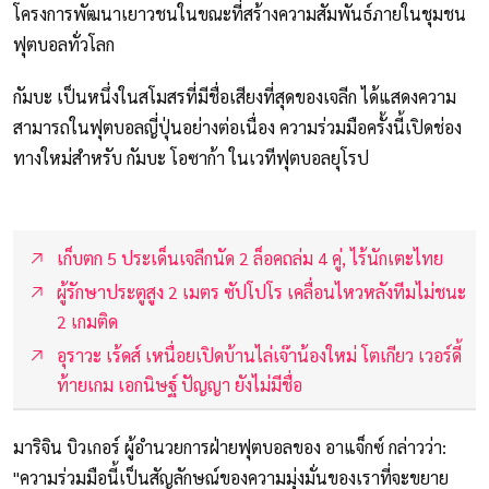
โครงการพัฒนาเยาวชนในขณะที่สร้างความสัมพันธ์ภายในชุมชน
ฟุตบอลทั่วโลก
กัมบะ เป็นหนึ่งในสโมสรที่มีชื่อเสียงที่สุดของเจลีก ได้แสดงความ
สามารถในฟุตบอลญี่ปุ่นอย่างต่อเนื่อง ความร่วมมือครั้งนี้เปิดช่อง
ทางใหม่สําหรับ กัมบะ โอซาก้า ในเวทีฟุตบอลยุโรป
เก็บตก 5 ประเด็นเจลีกนัด 2 ล็อคถล่ม 4 คู่, ไร้นักเตะไทย
ผู้รักษาประตูสูง 2 เมตร ซัปโปโร เคลื่อนไหวหลังทีมไม่ชนะ
2 เกมติด
อุราวะ เร้ดส์ เหนื่อยเปิดบ้านไล่เจ๊าน้องใหม่ โตเกียว เวอร์ดี้
ท้ายเกม เอกนิษฐ์ ปัญญา ยังไม่มีชื่อ
มาริจิน บิวเกอร์ ผู้อํานวยการฝ่ายฟุตบอลของ อาแจ็กซ์ กล่าวว่า:
"ความร่วมมือนี้เป็นสัญลักษณ์ของความมุ่งมั่นของเราที่จะขยาย