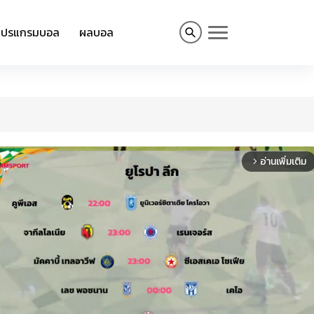
โปรแกรมบอล
ผลบอล
อ่านเพิ่มเติม
arrow_forward_ios