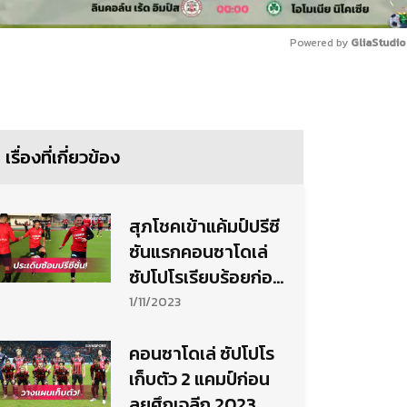
Powered by 
GliaStudio
Mute
เรื่องที่เกี่ยวข้อง
สุภโชคเข้าแค้มป์ปรีซี
ซันแรกคอนซาโดเล่
ซัปโปโรเรียบร้อยก่อน
ลุยศึกเจลีก2023
1/11/2023
คอนซาโดเล่ ซัปโปโร
เก็บตัว 2 แคมป์ก่อน
ลุยศึกเจลีก 2023