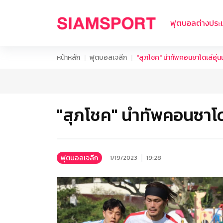
ฟุตบอลต่างประ
หน้าหลัก
ฟุตบอลเจลีก
"สุภโชค" นำทัพคอนซาโดเล่อุ่นแ
"สุภโชค" นำทัพคอนซาโดเ
ฟุตบอลเจลีก
1/19/2023
19:28