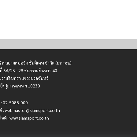
ษัท สยามสปอร์ต ซินติเคท จำกัด (มหาชน)
ที่ 66/26 - 29 ซอยรามอินทรา 40
รามอินทรา แขวงนวลจันทร์
บึงกุ่ม กรุงเทพฯ 10230
 : 02-5088-000
ล์ :
webmaster@siamsport.co.th
บไซต์ : www.siamsport.co.th