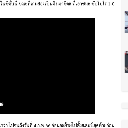
มในซีซั่นนี้ ขณะที่เกมสองเป็นฝั่ง มาชิดะ ที่เอาชนะ ซัปโปโร 1-0
าว่า ไปจนถึงวันที่ 4 ก.พ.66 ก่อนจะย้ายไปตั้งแคมป์สุดท้ายก่อน