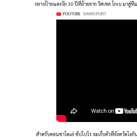
กลางป้ายแดงวัย 30 ปีที่ย้ายจาก วิสเซล โกเบ มาสู่ที
สำหรับคอนซาโดเล่ ซัปโปโร จะเก็บตัวที่จังหวัดโอกิน