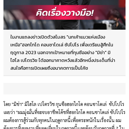
ในงานแถลงข่าวเปิดตัวสโมสร "นกเค้าแมวแห่งเมือง
เหนือ"ฮอกไกโด คอนซาโดเล่ ซัปโปโร เพื่อเตรียมสู้ศึกใน
ฤดูกาล 2023 นอกจากเป้าหมายที่กุนซืออย่าง "มิช่า" มิ
ไฮโล เปโตรวิช ได้ออกมาคาดหวังแล้วอีกหนึ่งประเด็นที่น่า
สนใจคือการเปิดเผยถึงอนาคตการเป็นโค้ช
โดย "มิช่า" มิไฮโล เปโตรวิช กุนซือฮอกไกโด คอนซาโดเล่ ซัปโปโร
เผยว่า "ผมมุ่งมั่นที่จะจบอาชีพโค้ชที่ฮอกไกโด คอนซาโดเล่ ซัปโปโร
ผมต้องการสู้ร่วมกับทุกคนในฤดูกาลนี้เพื่อตระหนักในเรื่องนั้น ผม
ต้องการทิ้งผลงานที่ยอดเยี่ยมในฤดูกาลนี้และต้อนรับฤดูกาลที่ 7 ใน