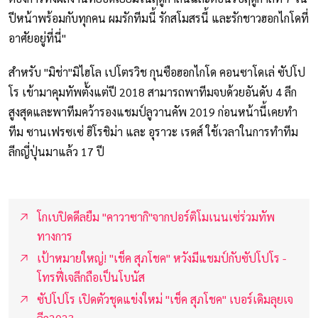
ปีหน้าพร้อมกับทุกคน ผมรักทีมนี้ รักสโมสรนี้ และรักชาวฮอกไกโดที่
อาศัยอยู่ที่นี่"
สำหรับ "มิช่า"มิไฮโล เปโตรวิช กุนซือฮอกไกโด คอนซาโดเล่ ซัปโป
โร เข้ามาคุมทัพตั้งแต่ปี 2018 สามารถพาทีมจบด้วยอันดับ 4 ลีก
สูงสุดและพาทีมคว้ารองแชมป์ลูวานคัพ 2019 ก่อนหน้านี้เคยทำ
ทีม ซานเฟรซเซ่ ฮิโรชิม่า และ อุราวะ เรดส์ ใช้เวลาในการทำทีม
ลีกญี่ปุ่นมาแล้ว 17 ปี
โกเบปิดดีลยืม "คาวาซากิ"จากปอร์ติโมเนนเซ่ร่วมทัพ
ทางการ
เป้าหมายใหญ่! "เช็ค สุภโชค" หวังมีแชมป์กับซัปโปโร -
โทรฟี่เจลีกถือเป็นโบนัส
ซัปโปโร เปิดตัวชุดแข่งใหม่ "เช็ค สุภโชค" เบอร์เดิมลุยเจ