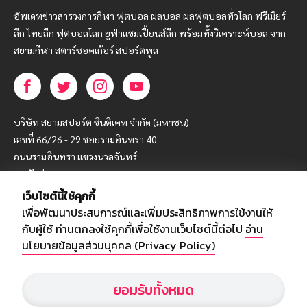
อัพเดทข่าวสารวงการกีฬา ฟุตบอล ผลบอล ผลฟุตบอลทั่วโลก ฟรีเมียร์
ลีก ไทยลีก ฟุตบอลโลก ยูฟ่าแซมเปี้ยนส์ลีก พร้อมทั้งวิเคราะห์บอล จาก
สยามกีฬา สตาร์ชอคเก้อร์ สปอร์ตพูล
บริษัท สยามสปอร์ต ซินติเคท จำกัด (มหาชน)
เลขที่ 66/26 - 29 ซอยรามอินทรา 40
ถนนรามอินทรา แขวงนวลจันทร์
เขตบึงกุ่ม กรุงเทพฯ 10230
เว็บไซต์นี้ใช้คุกกี้
โทร : 02-5088-000
เพื่อพัฒนาประสบการณ์และเพิ่มประสิทธิภาพการใช้งานให้
อีเมล์ :
webmaster@siamsport.co.th
กับผู้ใช้ ท่านตกลงใช้คุกกี้เพื่อใช้งานเว็บไซต์นี้ต่อไป
อ่าน
เว็บไซต์ : www.siamsport.co.th
นโยบายข้อมูลส่วนบุคคล (Privacy Policy)
ยอมรับทั้งหมด
© SIAMSPORT
Privacy