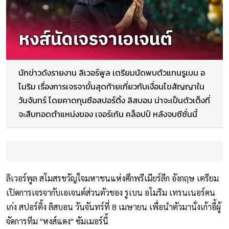
นักข่าวดังรายงาน ลิเวอร์พูล เตรียมนัดพบตัวแทนรูเบน อ
โมริม เรื่องการเจรจาขั้นสุดท้ายเกี่ยวกับเงื่อนไขสัญญาใน
วันจันทร์ โดยคาดกุนซือสปอร์ติ้ง ลิสบอน น่าจะเป็นตัวเต็งที่
จะสืบทอดตำแหน่งของ เจอร์เก้น คล็อปป์ หลังจบซีซั่นนี้
ลิเวอร์พูล สโมสรขวัญใจมหาชนแห่งศึกพรีเมียร์ลีก อังกฤษ เตรียม
เปิดการเจรจากับเอเจนต์ส่วนตัวของ รูเบน อโมริม เทรนเนอร์คน
เก่ง สปอร์ติ้ง ลิสบอน วันจันทร์ที่ 8 เมษายน เพื่อนำตัวมานั่งเก้าอี้ผู้
จัดการทีม "หงส์แดง" ซัมเมอร์นี้