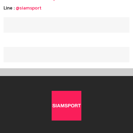
Line :
@siamsport