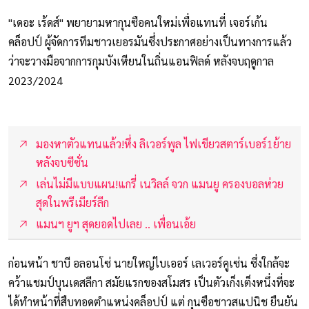
"เดอะ เร้ดส์" พยายามหากุนซือคนใหม่เพื่อแทนที่ เจอร์เก้น
คล็อปป์ ผู้จัดการทีมชาวเยอรมันซึ่งประกาศอย่างเป็นทางการแล้ว
ว่าจะวางมือจากการกุมบังเหียนในถิ่นแอนฟิลด์ หลังจบฤดูกาล
2023/2024
มองหาตัวแทนแล้ว!หึ่ง ลิเวอร์พูล ไฟเขียวสตาร์เบอร์1ย้าย
หลังจบซีซั่น
เล่นไม่มีแบบแผน!แกรี่ เนวิลล์ จวก แมนยู ครองบอลห่วย
สุดในพรีเมียร์ลีก
แมนฯ ยูฯ สุดยอดไปเลย .. เพื่อนเอ้ย
ก่อนหน้า ชาบี อลอนโซ่ นายใหญ่ไบเออร์ เลเวอร์คูเซ่น ซึ่งใกล้จะ
คว้าแชมป์บุนเดสลีกา สมัยแรกของสโมสร เป็นตัวเก็งเต็งหนึ่งที่จะ
ได้ทำหน้าที่สืบทอดตำแหน่งคล็อปป์ แต่ กุนซือชาวสแปนิช ยืนยัน