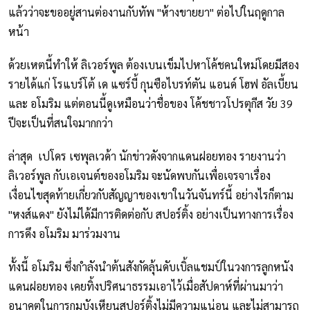
แล้วว่าจะขออยู่สานต่องานกับทัพ "ห้างขายยา" ต่อไปในฤดูกาล
หน้า
ด้วยเหตนี้ทำให้ ลิเวอร์พูล ต้องเบนเข็มไปหาโค้ชคนใหม่โดยมีสอง
รายได้แก่ โรแบร์โต้ เด แซร์บี้ กุนซือไบรท์ตัน แอนด์ โฮฟ อัลเบี้ยน
และ อโมริม แต่ตอนนี้ดูเหมือนว่าชื่อของ โค้ชชาวโปรตุกีส วัย 39
ปีจะเป็นที่สนใจมากกว่า
ล่าสุด เปโดร เซพุลเวด้า นักข่าวดังจากแดนฝอยทอง รายงานว่า
ลิเวอร์พูล กับเอเจนต์ของอโมริม จะนัดพบกันเพื่อเจรจาเรื่อง
เงื่อนไขสุดท้ายเกี่ยวกับสัญญาของเขาในวันจันทร์นี้ อย่างไรก็ตาม
"หงส์แดง" ยังไม่ได้มีการติดต่อกับ สปอร์ติ้ง อย่างเป็นทางการเรื่อง
การดึง อโมริม มาร่วมงาน
ทั้งนี้ อโมริม ซึ่งกำลังนำต้นสังกัดลุ้นดับเบิ้ลแชมป์ในวงการลูกหนัง
แดนฝอยทอง เคยทิ้งปริศนาธรรมเอาไว้เมื่อสัปดาห์ที่ผ่านมาว่า
อนาคตในการกุมบังเหียนสปอร์ติ้งไม่มีความแน่อน และไม่สามารถ