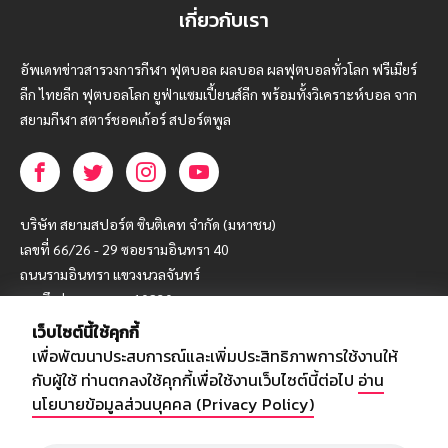
เกี่ยวกับเรา
อัพเดทข่าวสารวงการกีฬา ฟุตบอล ผลบอล ผลฟุตบอลทั่วโลก ฟรีเมียร์
ลีก ไทยลีก ฟุตบอลโลก ยูฟ่าแซมเปี้ยนส์ลีก พร้อมทั้งวิเคราะห์บอล จาก
สยามกีฬา สตาร์ชอคเก้อร์ สปอร์ตพูล
บริษัท สยามสปอร์ต ซินติเคท จำกัด (มหาชน)
เลขที่ 66/26 - 29 ซอยรามอินทรา 40
ถนนรามอินทรา แขวงนวลจันทร์
เขตบึงกุ่ม กรุงเทพฯ 10230
เว็บไซต์นี้ใช้คุกกี้
โทร : 02-5088-000
เพื่อพัฒนาประสบการณ์และเพิ่มประสิทธิภาพการใช้งานให้
อีเมล์ :
webmaster@siamsport.co.th
กับผู้ใช้ ท่านตกลงใช้คุกกี้เพื่อใช้งานเว็บไซต์นี้ต่อไป
อ่าน
เว็บไซต์ : www.siamsport.co.th
นโยบายข้อมูลส่วนบุคคล (Privacy Policy)