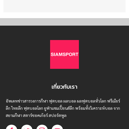
เกี่ยวกับเรา
อัพเดทข่าวสารวงการกีฬา ฟุตบอล ผลบอล ผลฟุตบอลทั่วโลก ฟรีเมียร์
ลีก ไทยลีก ฟุตบอลโลก ยูฟ่าแซมเปี้ยนส์ลีก พร้อมทั้งวิเคราะห์บอล จาก
สยามกีฬา สตาร์ชอคเก้อร์ สปอร์ตพูล