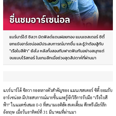
แบร์นาร์โด้ ซิลวา มิดฟิลด์แดนฝอยทอง แมนเชสเตอร์ ซิตี้
ยกแข้งอาร์เซน่อลมีประสบการณ์มากขึ้น และรู้ว่าต้องสู้กับ
"เรือใบสีฟ้า" ยังไง หลังทั้งสองทีมฟาดฟันกันอย่างสนุกแต่
จบแบบไร้สกอร์ ในเกมลีกเมื่อช่วงสุดสัปดาห์ที่ผ่านมา
แบร์นาร์โด้ ซิลวา กองกลางตัวสำคัญของ แมนเชสเตอร์ ซิตี้ ยอมรับ
อาร์เซน่อล มีประสบการณ์มากขึ้นและรู้จักวิธีการรับมือ "เรือใบสี
ฟ้า" ในแมตช์เสมอ 0-0 ที่สนามเอติฮัด สเตเดี้ยม ศึกพรีเมียร์ลีก
อังกฤษ เมื่อวันอาทิตย์ที่ 31 มีนาคมที่ผ่านมา