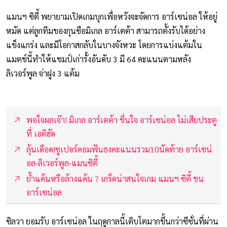
แมนฯ ซิตี้ พยายามเปิดเกมบุกเพื่อหวังจะจัดการ อาร์เซน่อล ให้อยู่
หมัด แต่ลูกทีมของกุนซือมิเกล อาร์เตต้า สามารถตั้งรับได้อย่าง
แข็งแกร่ง และมีโอกาสกลับในบางจังหวะ โดยการแบ่งแต้มใน
แมตช์นี้ทำให้แชมป์เก่ารั้งอันดับ 3 มี 64 คะแนนตามหลัง
ลิเวอร์พูล จ่าฝูง 3 แต้ม
พอใจผลเจ๊า! มิเกล อาร์เตต้า ชื่นใจ อาร์เซน่อล ไม่เสียประตู
ที่ เอติฮัด
ลุ้นเดือด!ซูเปอร์คอมฟันธงคะแนนรวม10นัดท้าย อาร์เซน่
อล-ลิเวอร์พูล-แมนซิตี้
ย้ำแค้นหรือล้างแค้น ? เกร็ดน่าสนใจเกม แมนฯ ซิตี้ ชน
อาร์เซน่อล
ซิลวา ยอมรับ อาร์เซน่อล ในฤดูกาลนี้เติบโตมากขึ้นกว่าซีซั่นที่ผ่าน