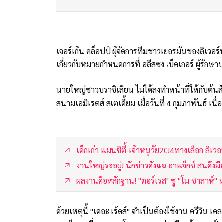
เจอร์เก้น คล็อปป์ ผู้จัดการทีมชาวเยอรมันของลิเวอ
เกี่ยวกับหมายกำหนดการที่ อลีสซง เบ็คเกอร์ ผู้รัก
นายใหญ่ชาวบราซิเลียน ไม่ได้ลงทำหน้าที่ให้กับต้นสัง
สนามเอมิเรตส์ สเตเดี้ยม เมื่อวันที่ 4 กุมภาพันธ์ เ
เด็กเก่า แมนซิตี้-เจ้าหนูวัย20!4ทางเลือก ลิเวอ
งานใหญ่รออยู่! นักข่าวดังแฉ อาแจ็กซ์ สนดึงมื
ผลงานคือหลักฐาน! "ตอร์เรส" ชู "โม ซาลาห์" ห
ด้วยเหตุนี้ "เดอะ เร้ดส์" จำเป็นต้องใช้งาน ควีวิน