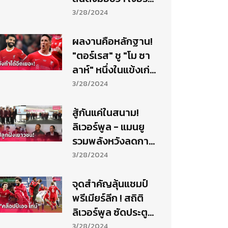
เก้น คล็อปป์ คุมทัพ
3/28/2024
ผลงานคือหลักฐาน!
"ตอร์เรส" ชู "โม ซา
ลาห์" หนึ่งในแข้งเก่ง
สุดโลกช่วง 10 ปีหลัง
3/28/2024
สู้กันแค่ในสนาม!
ลิเวอร์พูล - แมนยู
รวมพลังหวังลดการ
เชียร์แบบล้อ
3/28/2024
โศกนาฏกรรม
จุดสำคัญลุ้นแชมป์
พรีเมียร์ลีก ! สถิติ
ลิเวอร์พูล ซัดประตู
ชัยทดเจ็บพรีเมียร์ลีก
3/28/2024