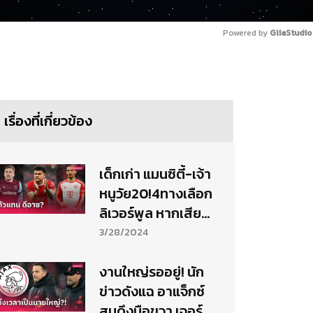
Powered by 
GliaStudio
เรื่องที่เกี่ยวข้อง
เด็กเก่า แมนซิตี้-เจ้า
หนูวัย20!4ทางเลือก
ลิเวอร์พูล หากเสีย
หลุยส์ ดิอาซ
3/28/2024
งานใหญ่รออยู่! นัก
ข่าวดังแฉ อาแจ็กซ์
สนดึงมือขวา เจอร์