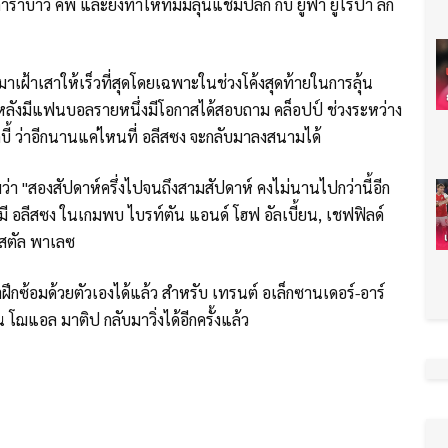
บาว คัพ และยังทำให้ทีมมีลุ้นแชมป์ลีก กับ ยูฟ่า ยูโรปา ลีก
มาเฝ้าเสาให้เร็วที่สุดโดยเฉพาะในช่วงโค้งสุดท้ายในการลุ้น
 หลังมีแฟนบอลรายหนึ่งมีโอกาสได้สอบถาม คล็อปป์ ช่วงระหว่าง
ร์กบี้ ว่าอีกนานแค่ไหนที่ อลีสซง จะกลับมาลงสนามได้
ว่า "สองสัปดาห์ครึ่งไปจนถึงสามสัปดาห์ คงไม่นานไปกว่านี้อีก
่มี อลีสซง ในเกมพบ ไบรท์ตัน แอนด์ โฮฟ อัลเบี้ยน, เชฟฟิลด์
ิสตัล พาเลซ
ึกซ้อมด้วยตัวเองได้แล้ว สำหรับ เทรนต์ อเล็กซานเดอร์-อาร์
 โฌแอล มาติป กลับมาวิ่งได้อีกครั้งแล้ว