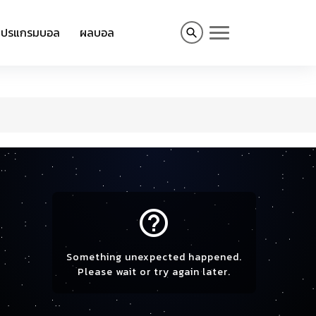
โปรแกรมบอล
ผลบอล
help_outline
Something unexpected happened.
Please wait or try again later.