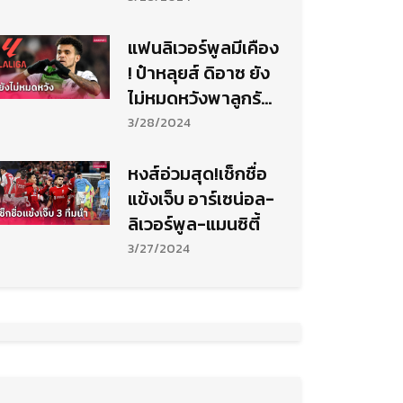
แฟนลิเวอร์พูลมีเคือง
! ป๋าหลุยส์ ดิอาซ ยัง
ไม่หมดหวังพาลูกรัก
ลุยลาลีกา
3/28/2024
หงส์อ่วมสุด!เช็กชื่อ
แข้งเจ็บ อาร์เซน่อล-
ลิเวอร์พูล-แมนซิตี้
3/27/2024