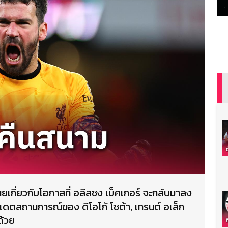
เผยเกี่ยวกับโอกาสที่ อลีสซง เบ็คเกอร์ จะกลับมาลง
ัปเดตสถานการณ์ของ ดีโอโก้ โชต้า, เทรนต์ อเล็ก
ด้วย