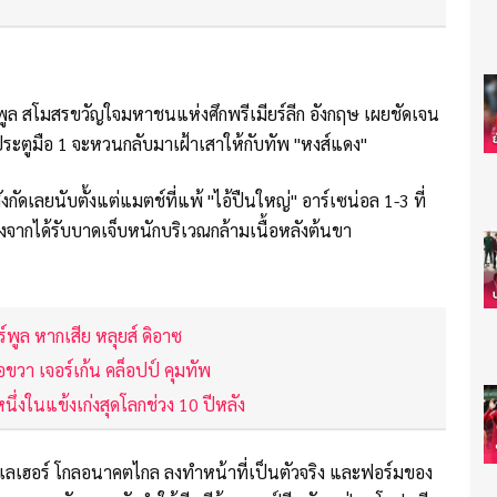
ร์พูล สโมสรขวัญใจมหาชนแห่งศึกพรีเมียร์ลีก อังกฤษ เผยชัดเจน
ษาประตูมือ 1 จะหวนกลับมาเฝ้าเสาให้กับทัพ "หงส์แดง"
กัดเลยนับตั้งแต่แมตช์ที่แพ้ "ไอ้ปืนใหญ่" อาร์เซน่อล 1-3 ที่
นื่องจากได้รับบาดเจ็บหนักบริเวณกล้ามเนื้อหลังต้นขา
ร์พูล หากเสีย หลุยส์ ดิอาซ
อขวา เจอร์เก้น คล็อปป์ คุมทัพ
นึ่งในแข้งเก่งสุดโลกช่วง 10 ปีหลัง
 เคลเลเฮอร์ โกลอนาคตไกล ลงทำหน้าที่เป็นตัวจริง และฟอร์มของ