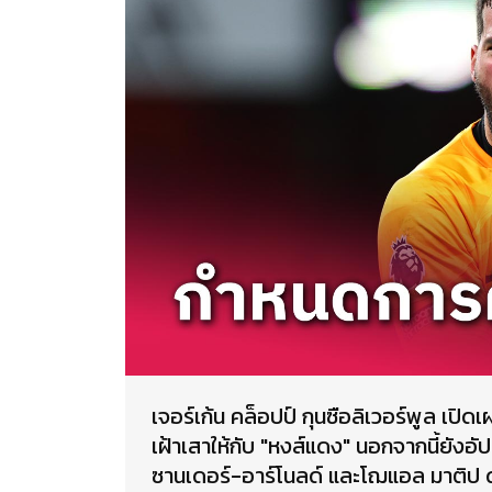
เจอร์เก้น คล็อปป์ กุนซือลิเวอร์พูล เปิด
เฝ้าเสาให้กับ "หงส์แดง" นอกจากนี้ยังอ
ซานเดอร์-อาร์โนลด์ และโฌแอล มาติป 