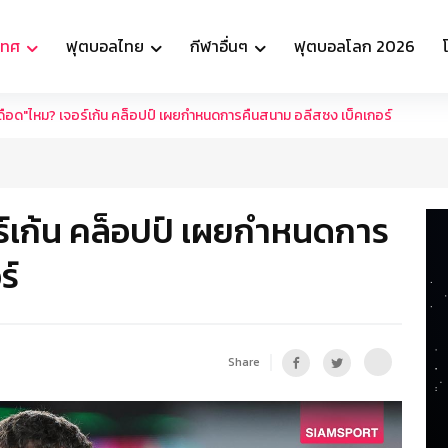
เทศ
ฟุตบอลไทย
กีฬาอื่นๆ
ฟุตบอลโลก 2026
ดือด"ไหม? เจอร์เก้น คล็อปป์ เผยกำหนดการคืนสนาม อลีสซง เบ็คเกอร์
ร์เก้น คล็อปป์ เผยกำหนดการ
ร์
Share