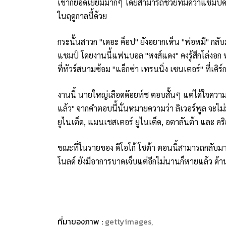
เขาก็ยอดเยี่ยมมากๆ โดยสามารถช่วยทีมคว้าแชมป์คารา
ในฤดูกาลนี้ด้วย
กระนั้นสาวก "เดอะ ค็อป" ยังอยากเห็น "พ่อหมี" กลับ
แชมป์ โดยงานนี้แฟนบอล "หงส์แดง" คงรู้สึกโล่งอก
ที่ทัวร์สนามซ้อม "แอ็กซ่า เทรนนิ่ง เซนเตอร์" ที่เคิ
งานนี้ นายใหญ่เลือดด๊อยท์ช ตอบสั้นๆ แต่ได้ใจความ
แล้ว" จากคำตอบนี้นั่นหมายความว่า ลิเวอร์พูล จะไม
ยูไนเต็ด, แมนเชสเตอร์ ยูไนเต็ด, อตาลันต้า และ คร
ขณะที่ในรายของ ดีโอโก้ โชต้า ตอนนี้สามารถกลับมาฝ
โนลด์ ยังมีอาการบาดเจ็บแต่อีกไม่นานก็หายแล้ว ด้าน
ที่มาของภาพ :
gettyimages,