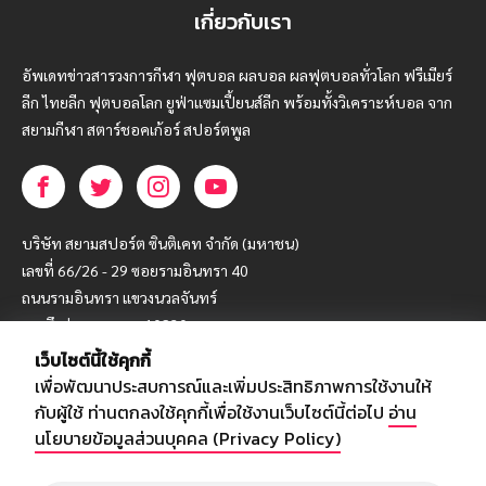
เกี่ยวกับเรา
อัพเดทข่าวสารวงการกีฬา ฟุตบอล ผลบอล ผลฟุตบอลทั่วโลก ฟรีเมียร์
ลีก ไทยลีก ฟุตบอลโลก ยูฟ่าแซมเปี้ยนส์ลีก พร้อมทั้งวิเคราะห์บอล จาก
สยามกีฬา สตาร์ชอคเก้อร์ สปอร์ตพูล
บริษัท สยามสปอร์ต ซินติเคท จำกัด (มหาชน)
เลขที่ 66/26 - 29 ซอยรามอินทรา 40
ถนนรามอินทรา แขวงนวลจันทร์
เขตบึงกุ่ม กรุงเทพฯ 10230
เว็บไซต์นี้ใช้คุกกี้
โทร : 02-5088-000
เพื่อพัฒนาประสบการณ์และเพิ่มประสิทธิภาพการใช้งานให้
อีเมล์ :
webmaster@siamsport.co.th
กับผู้ใช้ ท่านตกลงใช้คุกกี้เพื่อใช้งานเว็บไซต์นี้ต่อไป
อ่าน
เว็บไซต์ : www.siamsport.co.th
นโยบายข้อมูลส่วนบุคคล (Privacy Policy)