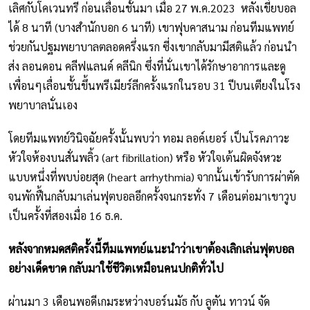
เลิศกับโคเวนทรี ก่อนเลื่อนชั้นมา เมื่อ 27 พ.ค.2023 หลังเขี่ยบอล
ได้ 8 นาที (บางสำนักบอก 6 นาที) เขาฟุบคาสนาม ก่อนทีมแพทย์
ช่วยกันปฐมพยาบาลตลอดครึ่งแรก ซี่งเขากลับมามีสติแล้ว ก่อนนำ
ส่ง ลอนดอน คลีฟแลนด์ คลีนิก ซึ่งที่นั่นเขาได้รักษาอาการและดู
เพื่อนๆเลื่อนชั้นขึ้นพรีเมียร์ลีกครั้งแรกในรอบ 31 ปีบนเตียงในโรง
พยาบาลนั่นเอง
โดยทีมแพทย์วินิจฉัยครั้งนั้นพบว่า ทอม ลอค์เยอร์ เป็นโรคภาวะ
หัวใจห้องบนสั่นพลิ้ว (art fibrillation) หรือ หัวใจเต้นผิดจังหวะ
แบบหนึ่งที่พบบ่อยสุด (heart arrhythmia) จากนั้นเข้ารับการผ่าตัด
จนพักฟื้นกลับมาเล่นฟุตบอลอีกครั้งจนกระทั่ง 7 เดือนต่อมาเขาวูบ
เป็นครั้งที่สองเมื่อ 16 ธ.ค.
หลังจากหมดสติครั้งนี้ทีมแพทย์แนะนำว่าเขาต้องเลิกเล่นฟุตบอล
อย่างเด็ดขาด กลับมาใช้ชีวิตเหมือนคนปกติทั่วไป
ผ่านมา 3 เดือนพอดีเกมระหว่างบอร์นมัธ กับ ลูตัน ทาวน์ จัด