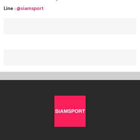
Line :
@siamsport