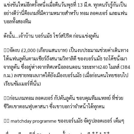
แข่งขันใหม่อีกครั้งหนึ่งเมื่อคืนวันพุธที่ 13 มี.ค. ทุกคนรับรู้กันเป็น
อย่างดีว่านี่คือเกมที่มีความหมายสำหรับ ทอม ลอคเยอร์ และแฟน
บอลทั้งสองทีม
ดังนั้น...เจ้าบ้าน บอร์นมัธ โชว์สปิริต ก่อนแข่งลูตัน
👉🏾จัดงบ £2,000 (เกือบแสนบาท) เป็นงบประมาณช่วยค่าเดินทาง
ให้แฟนลูตันตามเชียร์ถึงสนามวิทาลิตี ของบอร์นมัธ รถโค้ชนั่งมา
จากลูตัน ซึ่งอยู่ห่างจากทิศเหนือลอนดอน ระยะทาง240 ไมลส์ (384
ก.ม.) ลงชายทะเลภาคใต้ยังเมืองบอร์นมัธ (เมื่อก่อนคนไทยชอบไป
เรียนซัมเมอร์ที่นั่น)
👉🏾ก่อนเกมทอม ลอคเยอร์ กัปตันลูตัน ขอบคุณทีมแพทย์ ที่ช่วย
ชีวิตเขาตอนฟุบคาสนา ซึ่งเขาบอกว่าจำหน้าได้ทุกคน
👉🏾 matchday programme ของบอร์นมัธ จัดรูปลอคเยอร์ เต็มๆ