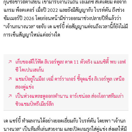
กุนซือชาวอิตาเลียน เข้ามารับงานในถิ่น เอเม็กซ์ สเตเดี้ยม ต่อจาก
แกรม พ็อตเตอร์ เมื่อปี 2022 และยังมีสัญญากับ ไบรท์ตัน ถึงช่วง
ซัมเมอร์ปี 2026 โดยก่อนหน้ามีข่าวออกมาช่วงปลายปีที่แล้วว่า
"เจ้านกนางนวล" จะจับ เด แซร์บี้ ต่อสัญญาแต่จนถึงเวลานี้ก็ยังไม่มี
การเซ็นสัญญาใหม่แต่อย่างใด
เก็บของดีไว้ฟัด ลิเวอร์พูล! คาด 11 ตัวจริง แมนซิตี้ พบ เอฟ
ซี โคเปนเฮเก้น
แชมป์อยู่ในมือ! เจมี่ คาร์ราเกอร์ ชี้จุดแข็ง ลิเวอร์พูล เหนือ
สองคู่แข่ง
เป็นห่วงแหละดูออก!ตำนาน อาร์เซน่อล ส่องโอกาสทีมเก่า
ซิวแชมป์พรีเมียร์ลีก
เด แซร์บี้ ทำผลงานได้อย่างยอดเยี่ยมกับ ไบรท์ตัน โดยพา "เจ้านก
นางนวล" เป็นทีมที่เล่นสวยงาม และเปิดเกมรุกใส่คู่แข่ง ส่งผลให้มี