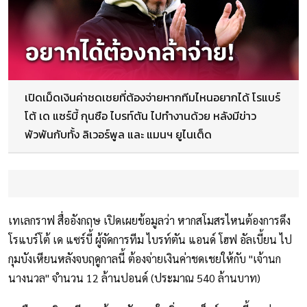
เปิดเม็ดเงินค่าชดเชยที่ต้องจ่ายหากทีมไหนอยากได้ โรแบร์
โต้ เด แซร์บี้ กุนซือ ไบรท์ตัน ไปทำงานด้วย หลังมีข่าว
พัวพันกับทั้ง ลิเวอร์พูล และ แมนฯ ยูไนเต็ด
เทเลกราฟ สื่ออังกฤษ เปิดเผยข้อมูลว่า หากสโมสรไหนต้องการดึง
โรแบร์โต้ เด แซร์บี้ ผู้จัดการทีม ไบรท์ตัน แอนด์ โฮฟ อัลเบี้ยน ไป
กุมบังเหียนหลังจบฤดูกาลนี้ ต้องจ่ายเงินค่าชดเชยให้กับ "เจ้านก
นางนวล" จำนวน 12 ล้านปอนด์ (ประมาณ 540 ล้านบาท)