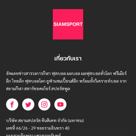
เกี่ยวกับเรา
อัพเดทข่าวสารวงการกีฬา ฟุตบอล ผลบอล ผลฟุตบอลทั่วโลก ฟรีเมียร์
ลีก ไทยลีก ฟุตบอลโลก ยูฟ่าแซมเปี้ยนส์ลีก พร้อมทั้งวิเคราะห์บอล จาก
สยามกีฬา สตาร์ชอคเก้อร์ สปอร์ตพูล
บริษัท สยามสปอร์ต ซินติเคท จำกัด (มหาชน)
เลขที่ 66/26 - 29 ซอยรามอินทรา 40
ถนนรามอินทรา แขวงนวลจันทร์