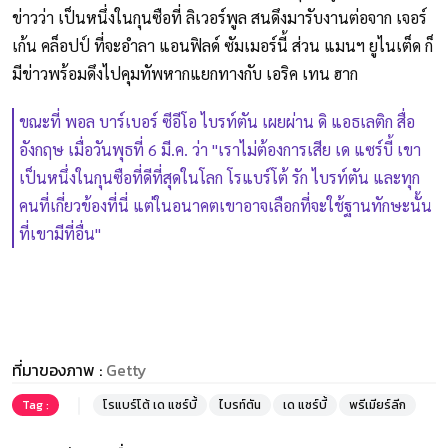
ข่าวว่า เป็นหนึ่งในกุนซือที่ ลิเวอร์พูล สนดึงมารับงานต่อจาก เจอร์
เก้น คล็อปป์ ที่จะอำลา แอนฟิลด์ ซัมเมอร์นี้ ส่วน แมนฯ ยูไนเต็ด ก็
มีข่าวพร้อมดึงไปคุมทัพหากแยกทางกับ เอริค เทน ฮาก
ขณะที่ พอล บาร์เบอร์ ซีอีโอ ไบรท์ตัน เผยผ่าน ดิ แอธเลติก สื่อ
อังกฤษ เมื่อวันพุธที่ 6 มี.ค. ว่า "เราไม่ต้องการเสีย เด แซร์บี้ เขา
เป็นหนึ่งในกุนซือที่ดีที่สุดในโลก โรแบร์โต้ รัก ไบรท์ตัน และทุก
คนที่เกี่ยวข้องที่นี่ แต่ในอนาคตเขาอาจเลือกที่จะใช้ฐานทักษะนั้น
ที่เขามีที่อื่น"
ที่มาของภาพ :
Getty
Tag :
โรแบร์โต้ เด แซร์บี้
ไบรท์ตัน
เด แซร์บี้
พรีเมียร์ลีก