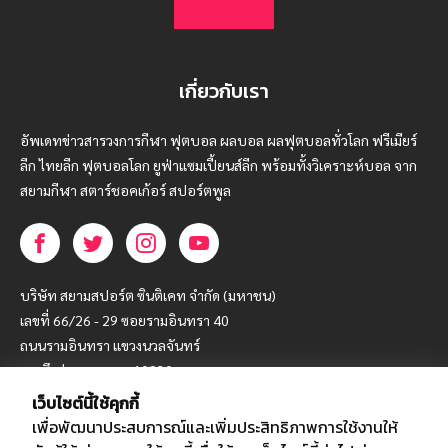
เกี่ยวกับเรา
อัพเดทข่าวสารวงการกีฬา ฟุตบอล ผลบอล ผลฟุตบอลทั่วโลก ฟรีเมียร์
ลีก ไทยลีก ฟุตบอลโลก ยูฟ่าแซมเปี้ยนส์ลีก พร้อมทั้งวิเคราะห์บอล จาก
สยามกีฬา สตาร์ชอคเก้อร์ สปอร์ตพูล
บริษัท สยามสปอร์ต ซินติเคท จำกัด (มหาชน)
เลขที่ 66/26 - 29 ซอยรามอินทรา 40
ถนนรามอินทรา แขวงนวลจันทร์
เขตบึงกุ่ม กรุงเทพฯ 10230
เว็บไซต์นี้ใช้คุกกี้
โทร : 02-5088-000
เพื่อพัฒนาประสบการณ์และเพิ่มประสิทธิภาพการใช้งานให้
อีเมล์ :
webmaster@siamsport.co.th