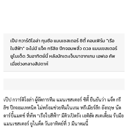
เป๊ป กวาร์ดิโอล่า กุนซือ แมนเชสเตอร์ ซิตี้ คอนเฟิร์ม "เรือ
ใบสีฟ้า" จะไม่มี แจ็ค กรีลิช ปีกจอมพลิ้ว ดวล แมนเชสเตอร์
ยูไนเต็ด วันอาทิตย์นี้ หลังนักเตะเจ็บมาจากเกม เอฟเอ คัพ
เมื่อช่วงกลางสัปดาห์
เป๊ป กวาร์ดิโอล่า ผู้จัดการทีม แมนเชสเตอร์ ซิตี้ ยืนยันว่า แจ็ค กรี
ลิช ปีกจอมเทคนิค ไม่พร้อมช่วยทีมในเกม พรีเมียร์ลีก อังกฤษ นัด
ดาร์บี้แมตช์ ที่ทัพ "เรือใบสีฟ้า" มีคิวเปิดรัง เอติฮัด สเตเดี้ยม รับมือ
แมนเชสเตอร์ ยูไนต็ด วันอาทิตย์ที่ 3 มีนาคมนี้