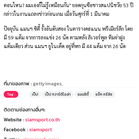
ตอนไหน? ผมเองก็ไม่รู้เหมือนกัน" ยอดกุนซือชาวสแปนิชวัย 53 ปี
กล่าวในงานแถลงข่าวก่อนเกม เมื่อวันศุกร์ที่ 1 มีนาคม
ปัจจุบัน แมนฯ ซิตี้ รั้งอันดับสอง ในตารางคะแนน พรีเมียร์ลีก โดย
มี 59 แต้ม จากการลงแข่ง 26 นัด ตามหลัง ลิเวอร์พูล ทีมจ่าฝูง
แต้มเดียว ส่วน แมนฯ ยูไนเต็ด อยู่ที่หก มี 44 แต้ม จาก 26 นัด
ที่มาของภาพ :
gettyimages,
Tag :
เป๊ป
เป๊ป กวาร์ดิโอล่า
แมนซิตี้
แจ็ค กรีลิช
ติดตามช่องทางอื่นๆ:
Website :
siamsport.co.th
Facebook :
siamsport