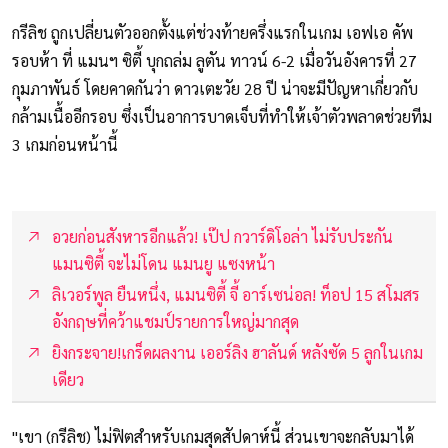
กรีลิช ถูกเปลี่ยนตัวออกตั้งแต่ช่วงท้ายครึ่งแรกในเกม เอฟเอ คัพ
รอบห้า ที่ แมนฯ ซิตี้ บุกถล่ม ลูตัน ทาวน์ 6-2 เมื่อวันอังคารที่ 27
กุมภาพันธ์ โดยคาดกันว่า ดาวเตะวัย 28 ปี น่าจะมีปัญหาเกี่ยวกับ
กล้ามเนื้ออีกรอบ ซึ่งเป็นอาการบาดเจ็บที่ทำให้เจ้าตัวพลาดช่วยทีม
3 เกมก่อนหน้านี้
อวยก่อนสังหารอีกแล้ว! เป๊ป กวาร์ดิโอล่า ไม่รับประกัน
แมนซิตี้ จะไม่โดน แมนยู แซงหน้า
ลิเวอร์พูล ยืนหนึ่ง, แมนซิตี้ จี้ อาร์เซน่อล! ท็อป 15 สโมสร
อังกฤษที่คว้าแชมป์รายการใหญ่มากสุด
ยิงกระจาย!เกร็ดผลงาน เออร์ลิง ฮาลันด์ หลังซัด 5 ลูกในเกม
เดียว
"เขา (กรีลิช) ไม่ฟิตสำหรับเกมสุดสัปดาห์นี้ ส่วนเขาจะกลับมาได้