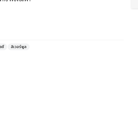
ลซี
ลิเวอร์พูล