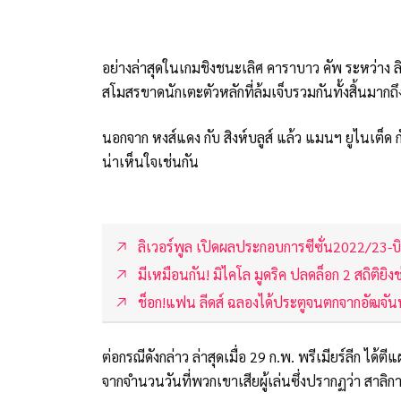
อย่างล่าสุดในเกมชิงชนะเลิศ คาราบาว คัพ ระหว่าง ลิเ
สโมสรขาดนักเตะตัวหลักที่ล้มเจ็บรวมกันทั้งสิ้นมากถ
นอกจาก หงส์แดง กับ สิงห์บลูส์ แล้ว แมนฯ ยูไนเต็ด 
น่าเห็นใจเช่นกัน
ลิเวอร์พูล เปิดผลประกอบการซีซั่น2022/23-บิล
มีเหมือนกัน! มิไคโล มูดริค ปลดล็อก 2 สถิติยิงช
ช็อก!แฟน ลีดส์ ฉลองได้ประตูจนตกจากอัฒจันทร
ต่อกรณีดังกล่าว ล่าสุดเมื่อ 29 ก.พ. พรีเมียร์ลีก ได้
จากจำนวนวันที่พวกเขาเสียผู้เล่นซึ่งปรากฏว่า สาลิกาดง