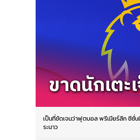
เป็นที่ชัดเจนว่าฟุตบอล พรีเมียร์ลีก ซี
ระนาว