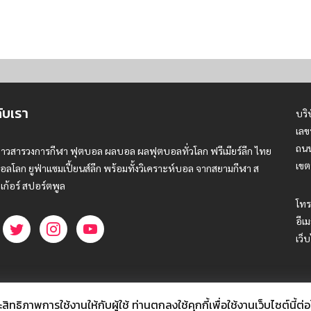
กับเรา
บริ
เลข
ถนน
่าวสารวงการกีฬา ฟุตบอล ผลบอล ผลฟุตบอลทั่วโลก ฟรีเมียร์ลีก ไทย
เขต
อลโลก ยูฟ่าแซมเปี้ยนส์ลีก พร้อมทั้งวิเคราะห์บอล จากสยามกีฬา ส
เก้อร์ สปอร์ตพูล
โทร
อีเม
เว็
ธิภาพการใช้งานให้กับผู้ใช้ ท่านตกลงใช้คุกกี้เพื่อใช้งานเว็บไซต์นี้ต่