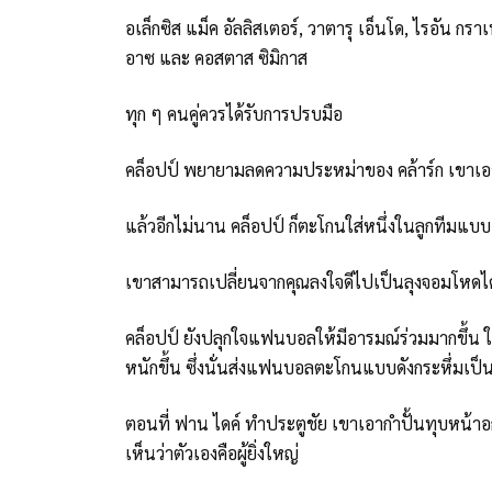
อเล็กซิส แม็ค อัลลิสเตอร์, วาตารุ เอ็นโด, ไรอัน กราเฟ
อาซ และ คอสตาส ซิมิกาส
ทุก ๆ คนคู่ควรได้รับการปรบมือ
คล็อปป์ พยายามลดความประหม่าของ คล้าร์ก เขาเอ
แล้วอีกไม่นาน คล็อปป์ ก็ตะโกนใส่หนึ่งในลูกทีมแ
เขาสามารถเปลี่ยนจากคุณลงใจดีไปเป็นลุงจอมโหดได้
คล็อปป์ ยังปลุกใจแฟนบอลให้มีอารมณ์ร่วมมากขึ้น ใน
หนักขึ้น ซึ่งนั่นส่งแฟนบอลตะโกนแบบดังกระหึ่มเป
ตอนที่ ฟาน ไดค์ ทำประตูชัย เขาเอากำปั้นทุบหน
เห็นว่าตัวเองคือผู้ยิ่งใหญ่