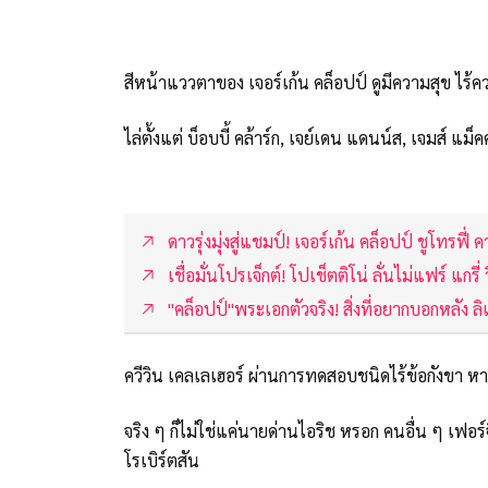
สีหน้าแววตาของ เจอร์เก้น คล็อปป์ ดูมีความสุข ไร้ควา
ไล่ตั้งแต่ บ็อบบี้ คล้าร์ก, เจย์เดน แดนน์ส, เจมส์ แ
ดาวรุ่งมุ่งสู่แชมป์! เจอร์เก้น คล็อปป์ ชูโทรฟี
เชื่อมั่นโปรเจ็กต์! โปเช็ตติโน่ ลั่นไม่แฟร์ แกรี่
"คล็อปป์"พระเอกตัวจริง! สิ่งที่อยากบอกหลัง ลิ
ควีวิน เคลเลเฮอร์ ผ่านการทดสอบชนิดไร้ข้อกังขา หากไ
จริง ๆ ก็ไม่ใช่แค่นายด่านไอริช หรอก คนอื่น ๆ เฟอร์จ
โรเบิร์ตสัน