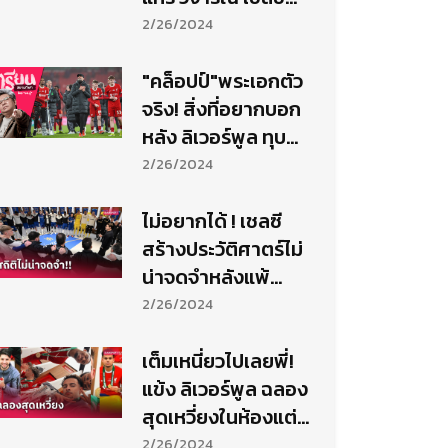
เศรษฐีดีแต่ชื่อ
2/26/2024
"คล็อปป์"พระเอกตัว
จริง! สิ่งที่อยากบอก
หลัง ลิเวอร์พูล ทุบ
เชลซี สุดดราม่า
2/26/2024
ไม่อยากได้ ! เชลซี
สร้างประวัติศาตร์ไม่
น่าจดจำหลังแพ้
ลิเวอร์พูล ชิงคารา
2/26/2024
บาว คัพ
เต็มเหนี่ยวไปเลยพี่!
แข้ง ลิเวอร์พูล ฉลอง
สุดเหวี่ยงในห้องแต่ง
ตัวหลังซิวโทรฟี่
2/26/2024