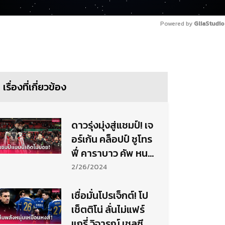
Powered by 
GliaStudio
เรื่องที่เกี่ยวข้อง
ดาวรุ่งมุ่งสู่แชมป์! เจ
อร์เก้น คล็อปป์ ชูโทร
ฟี่ คาราบาว คัพ หนนี้
พิเศษสุด
2/26/2024
เชื่อมั่นโปรเจ็กต์! โป
เช็ตติโน่ ลั่นไม่แฟร์
แกรี่ วิจารณ์ เชลซี