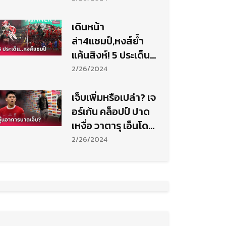
บาวคัพ (มีคลิป)
เดินหน้า
ล่า4แชมป์,หงส์ย้ำ
แค้นสิงห์! 5 ประเด็น
ลิเวอร์พูล สยบ เชลซี
2/26/2024
ซิวโทรฟี่คาราบาว
เจ็บเพิ่มหรือเปล่า? เจ
อร์เก้น คล็อปป์ ปาด
เหงื่อ วาตารุ เอ็นโด
ต้องใช้ไม้เท้าช่วยเดิน
2/26/2024