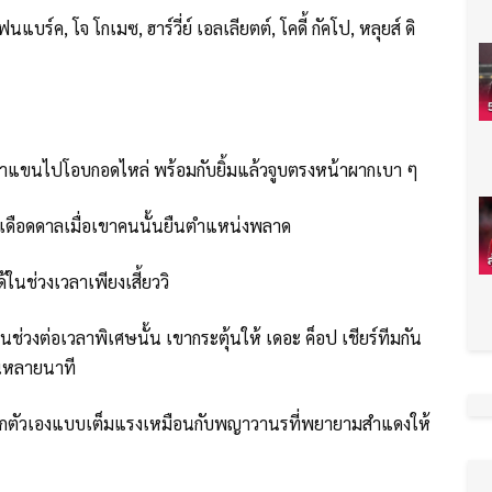
นแบร์ค, โจ โกเมซ, ฮาร์วี่ย์ เอลเลียตต์, โคดี้ กัคโป, หลุยส์ ดิ
าแขนไปโอบกอดไหล่ พร้อมกับยิ้มแล้วจูบตรงหน้าผากเบา ๆ
บบเดือดดาลเมื่อเขาคนนั้นยืนตำแหน่งพลาด
ในช่วงเวลาเพียงเสี้ยววิ
ช่วงต่อเวลาพิเศษนั้น เขากระตุ้นให้ เดอะ ค็อป เชียร์ทีมกัน
็นหลายนาที
้าอกตัวเองแบบเต็มแรงเหมือนกับพญาวานรที่พยายามสำแดงให้