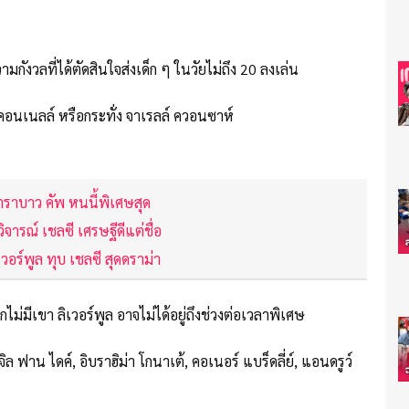
มกังวลที่ได้ตัดสินใจส่งเด็ก ๆ ในวัยไม่ถึง 20 ลงเล่น
ม็คคอนเนลล์ หรือกระทั่ง จาเรลล์ ควอนซาห์
่ คาราบาว คัพ หนนี้พิเศษสุด
 วิจารณ์ เชลซี เศรษฐีดีแต่ชื่อ
เวอร์พูล ทุบ เชลซี สุดดราม่า
ม่มีเขา ลิเวอร์พูล อาจไม่ได้อยู่ถึงช่วงต่อเวลาพิเศษ
ิล ฟาน ไดค์, อิบราฮิม่า โกนาเต้, คอเนอร์ แบร็ดลี่ย์, แอนดรูว์