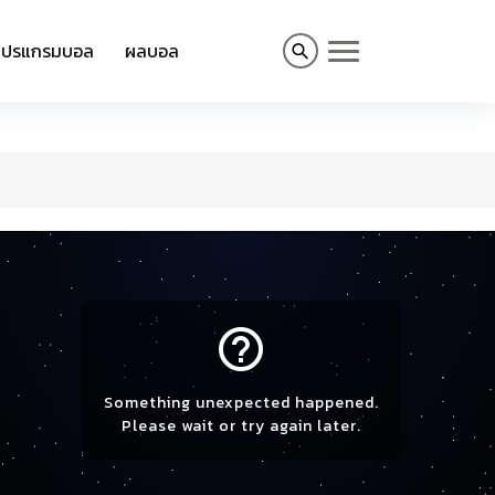
โปรแกรมบอล
ผลบอล
help_outline
Something unexpected happened.
Please wait or try again later.