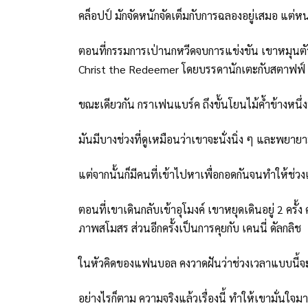
คล็อปป์ มักจัดหนักจัดเต็มกับการฉลองอยู่เสมอ แต่
ตอนที่กรรมการเป่านกหวีดจบการแข่งขัน เขาหมุนตั
Christ the Redeemer โดยบรรดานักเตะกับสตาฟฟ์ ล
ขณะเดียวกัน กราเฟนแบร์ค ถึงขั้นโยนไม้ค้ำข้างหนึ่งท
มันมีบางช่วงที่ดูเหมือนว่าเขาจะนั่งนิ่ง ๆ และพยา
แต่จากนั้นก็มีคนที่เข้าไปหาเพื่อกอดกันจนทำให้ช่วง
ตอนที่เขาเดินกลับเข้าอุโมงค์ เขาหยุดเดินอยู่ 2 ครั้
ภาพสโมสร ส่วนอีกครั้งเป็นการคุยกับ เคนนี่ ดัลกลิช
ในหัวคิดของแฟนบอล คงวาดฝันว่าช่วงเวลาแบบนี้จะ
อย่างไรก็ตาม ความจริงแล้วเรื่องนี้ ทำให้เขามั่นใจมา