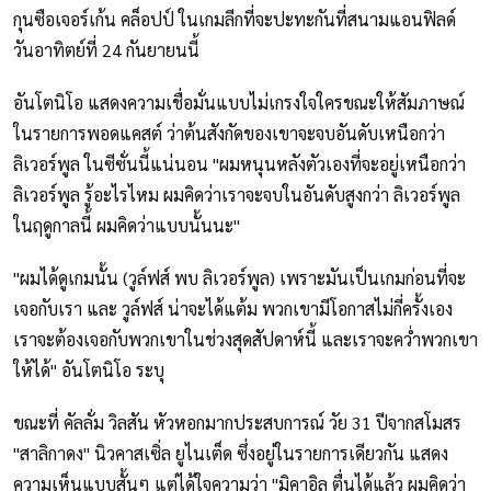
กุนซือเจอร์เก้น คล็อปป์ ในเกมลีกที่จะปะทะกันที่สนามแอนฟิลด์
วันอาทิตย์ที่ 24 กันยายนนี้
อันโตนิโอ แสดงความเชื่อมั่นแบบไม่เกรงใจใครขณะให้สัมภาษณ์
ในรายการพอดแคสต์ ว่าต้นสังกัดของเขาจะจบอันดับเหนือกว่า
ลิเวอร์พูล ในซีซั่นนี้แน่นอน "ผมหนุนหลังตัวเองที่จะอยู่เหนือกว่า
ลิเวอร์พูล รู้อะไรไหม ผมคิดว่าเราจะจบในอันดับสูงกว่า ลิเวอร์พูล
ในฤดูกาลนี้ ผมคิดว่าแบบนั้นนะ"
"ผมได้ดูเกมนั้น (วูล์ฟส์ พบ ลิเวอร์พูล) เพราะมันเป็นเกมก่อนที่จะ
เจอกับเรา และ วูล์ฟส์ น่าจะได้แต้ม พวกเขามีโอกาสไม่กี่ครั้งเอง
เราจะต้องเจอกับพวกเขาในช่วงสุดสัปดาห์นี้ และเราจะคว่ำพวกเขา
ให้ได้" อันโตนิโอ ระบุ
ขณะที่ คัลลั่ม วิลสัน หัวหอกมากประสบการณ์ วัย 31 ปีจากสโมสร
"สาลิกาดง" นิวคาสเซิ่ล ยูไนเต็ด ซึ่งอยู่ในรายการเดียวกัน แสดง
ความเห็นแบบสั้นๆ แต่ได้ใจความว่า "มิคาอิล ตื่นได้แล้ว ผมคิดว่า