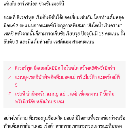
เล่นกับ อาร์เซน่อล ช่วงซัมเมอร์นี้
ขณะที่ ลิเวอร์พูล เริ่มต้นซีซั่นได้ยอดเยี่ยมเช่นกัน โดยทำแต้มหลุด
มือแค่ 2 คะแนนจากแมตช์เปิดฤดูกาลที่เสมอ "สิงโตน้ำเงินคราม"
เชลซี หลังจากนั้นก็สามารถเก็บชัยเรียบวุธ ปัจจุบันมี 13 คะแนน รั้ง
อันดับ 3 และมีแต้มห่างกับ เวสต์แฮม สามคะแนน
ลิเวอร์พูล ยืดเลย!โดมินิค โซโบซไล สร้างสถิติพรีเมียร์ฯ
แมนยู-เชลซีนำทัพติดทีมยอดแย่ พรีเมียร์ลีก แมตช์เดย์ที่
5
เชลซี น่าผิดหวัง, แมนยู แย่... แต่! เช็คผลงาน 7 บิ๊กทีม
พรีเมียร์ลีก หลังผ่าน 5 เกม
อย่างไรก็ตาม ทีมของกุนซือเดวิด มอยส์ มีโอกาสที่จะลดช่องว่างหรือ
ทำแต้มเท่ากับ "เดอะ เร้ดส์" หากพวกเขาสามารถเอาชนะทีมของ