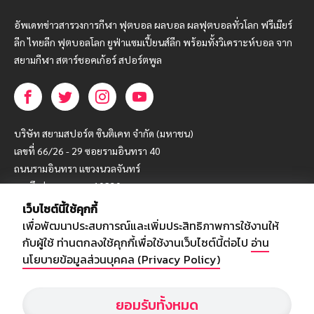
อัพเดทข่าวสารวงการกีฬา ฟุตบอล ผลบอล ผลฟุตบอลทั่วโลก ฟรีเมียร์
ลีก ไทยลีก ฟุตบอลโลก ยูฟ่าแซมเปี้ยนส์ลีก พร้อมทั้งวิเคราะห์บอล จาก
สยามกีฬา สตาร์ชอคเก้อร์ สปอร์ตพูล
บริษัท สยามสปอร์ต ซินติเคท จำกัด (มหาชน)
เลขที่ 66/26 - 29 ซอยรามอินทรา 40
ถนนรามอินทรา แขวงนวลจันทร์
เขตบึงกุ่ม กรุงเทพฯ 10230
เว็บไซต์นี้ใช้คุกกี้
โทร : 02-5088-000
เพื่อพัฒนาประสบการณ์และเพิ่มประสิทธิภาพการใช้งานให้
อีเมล์ :
webmaster@siamsport.co.th
กับผู้ใช้ ท่านตกลงใช้คุกกี้เพื่อใช้งานเว็บไซต์นี้ต่อไป
อ่าน
เว็บไซต์ : www.siamsport.co.th
นโยบายข้อมูลส่วนบุคคล (Privacy Policy)
ยอมรับทั้งหมด
© SIAMSPORT
Privacy