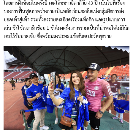
โดยการฝึกซ้อมในครั้งนี้ เฮดโค้ชชาวอิตาลีวัย 43 ปี เน้นไปที่เรื่อง
ของการฟื้นฟูสภาพร่างกายเป็นหลัก ก่อนจะจับแบ่งกลุ่มฝึกการส่ง
บอลเท้าสู่เท้า รวมทั้งลงรายละเอียดเรื่องแท็กติก และรูปแบบการ
เล่น ซึ่งใช้เวลาฝึกซ้อม 1 ชั่วโมงครึ่ง ภาพรวมเป็นที่น่าพอใจไม่มีนัก
เตะไร้รับบาดเจ็บ ซึ่งพร้อมลงปะทะแข้งกับสเปอร์สทุกราย