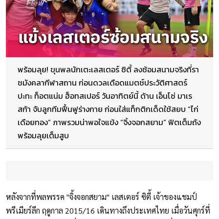
พร้อมลุย! ขุนพลนักเตะเลสเตอร์ ซิตี้ ลงซ้อมสนามจริงที่รา
ชมังคลากีฬาสถาน ก่อนดวลเดือดแมตช์ประวัติศาสตร์
ปะทะ ท็อตแน่ม ฮ็อทสเปอร์ วันอาทิตย์นี้ ด้าน เอ็นโซ่ มาเร
สก้า จับลูกทีมฟื้นฟูร่างกาย ก่อนใส่แท็กติกเด็ดใช้สยบ “ไก่
เดือยทอง” ภาพรวมน่าพอใจแข้ง “จิ้งจอกสยาม” ฟิตเต็มถัง
พร้อมลุยเต็มสูบ
หลังจากที่พลพรรค "จิ้งจอกสยาม" เลสเตอร์ ซิตี้ เจ้าของแชมป์
พรีเมียร์ลีก ฤดูกาล 2015/16 เดินทางถึงประเทศไทย เมื่อวันศุกร์ที่