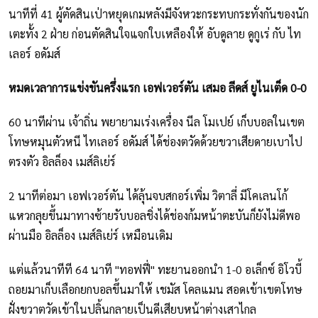
นาทีที่ 41 ผู้ตัดสินเป่าหยุดเกมหลังมีจังหวะกระทบกระทั่งกันของนัก
เตะทั้ง 2 ฝ่าย ก่อนตัดสินใจแจกใบเหลืองให้ อับดูลาย ดูกูเร่ กับ ไท
เลอร์ อดัมส์
หมดเวลาการแข่งขันครึ่งแรก เอฟเวอร์ตัน เสมอ ลีดส์ ยูไนเต็ด 0-0
60 นาทีผ่าน เจ้าถิ่น พยายามเร่งเครื่อง นีล โมเปย์ เก็บบอลในเขต
โทษหมุนตัวหนี ไทเลอร์ อดัมส์ ได้ช่องตวัดด้วยขวาเสียดายเบาไป
ตรงตัว อิลล็อง เมส์ลิเย่ร์
2 นาทีต่อมา เอฟเวอร์ตัน ได้ลุ้นจบสกอร์เพิ่ม วิตาลี่ มีโคเลนโก้
แหวกลุยขึ้นมาทางซ้ายรับบอลชิ่งได้ช่องก้มหน้าตะบันก็ยังไม่ดีพอ
ผ่านมือ อิลล็อง เมส์ลิเย่ร์ เหมือนเดิม
แต่แล้วนาทีที 64 นาที "ทอฟฟี่" ทะยานออกนำ 1-0 อเล็กซ์ อิโวบี้
ถอยมาเก็บเลือกยกบอลขึ้นมาให้ เชมัส โคลแมน สอดเข้าเขตโทษ
ฝั่งขวาตวัดเข้าในปลิ้นกลายเป็นดีเสียบหน้าต่างเสาไกล