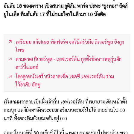
อันดับ 18 ของตาราง เปิดสนาม กูดิสัน พาร์ค ปะทะ "ยูงทอง" ลีดส์
ยูไนเต็ด ทีมอันดับ 17 ที่ไม่ชนะใครในลีกมา 10 นัดติด
เตรียมมาเก้อ!เผย พิคฟอร์ด จดโน้ตรับมือ ลิเวอร์พูล ยิงลูก
โทษ
ตามคาด! ลิเวอร์พูล - เอฟเวอร์ตัน ถูกตั้งข้อหาเหตุวุ่นศึก
ดาร์บี้แมตช์
โลกลูกหนังเศร้า!นิวคาสเซิ่ล-เชลซี-เอฟเวอร์ตัน ร่วม
ไว้อาลัย อัตซู
เริ่มเกมมากลายเป็นฝั่งเจ้าถิ่น เอฟเวอร์ตัน ที่พยายามเดินหน้าตั้ง
เกมบุก แต่ก็ยังหาจังหวะจบสกอร์แบบจะแจ้งไม่ได้ เกมผ่านไป 10
นาที ทั้งสองทีมยังเสมอกันอยู่ 0-0
ต่อมาในนาทีที่ 30 อเล็กซ์ อิโวบี้ แทงอบลทะลุช่องไปทางด้านขวา