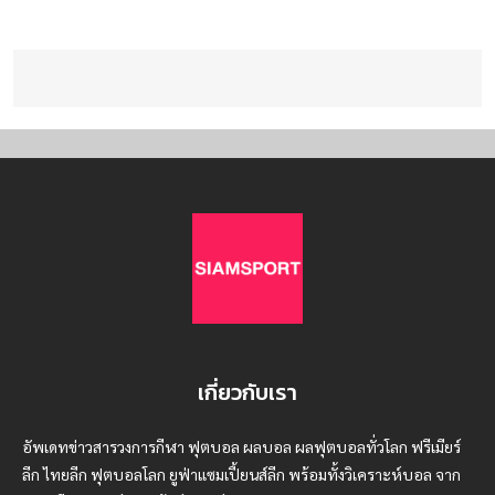
เกี่ยวกับเรา
อัพเดทข่าวสารวงการกีฬา ฟุตบอล ผลบอล ผลฟุตบอลทั่วโลก ฟรีเมียร์
ลีก ไทยลีก ฟุตบอลโลก ยูฟ่าแซมเปี้ยนส์ลีก พร้อมทั้งวิเคราะห์บอล จาก