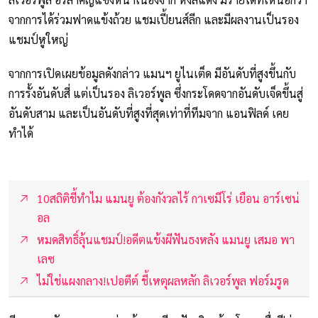
จากการได้ร่วมฟาดแข้งถ้วย แชมเปี้ยนส์ลีก และมีผลงานเป็นรอง
แชมป์หูใหญ่
จากการเปิดเผยข้อมูลดังกล่าว แมนฯ ยูไนเต็ด มีอันดับที่สูงขึ้นกับ
การรั้งอันดับสี่ แต่เป็นรอง ลิเวอร์พูล ซึ่งกระโดดจากอันดับเจ็ดขึ้นสู่
อันดับสาม และเป็นอันดับที่สูงที่สุดเท่าที่ทีมจาก แอนฟิลด์ เคย
ทำได้
10สถิติชี้ทำไม แมนยู ต้องกังวลไร้ กาเซมีโร่ เยือน อาร์เซน่
อล
หมดสิทธิ์ลุ้นแชมป์!อดีตแข้งผีฟันธงหลัง แมนยู เสมอ พา
เลซ
ไม่ใช่แผงกลาง!เปอตีต์ ชี้เหตุผลหลัก ลิเวอร์พูล ฟอร์มรูด