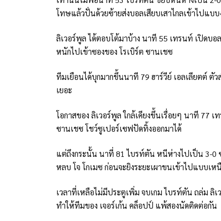
โทษแล้วปั่นด้วยซ้ายส่งบอลเสียบเสาไกลเข้าไปแ
ลิเวอร์พูล ได้ตอบโต้มาบ้าง นาที 55 เทรนท์ เปิดบอล
หนักไปเข้าซองของ โรเบิร์ต ซานเชซ
ทีมเยือนได้บุกมากขึ้นนาที 79 ฮาร์วีย์ เอลเลียตต
เยอะ
โอกาสของ ลิเวอร์พูล ใกล้เคียงขึ้นเรื่อยๆ นาที 77 เ
ซานเชซ โชว์ซูเปอร์เซฟปัดทิ้งออกมาได้
แต่ถึงกระนั้น นาที่ 81 ไบรท์ตัน หนีห่างไปเป็น 3-0
หลบ โจ โกเมซ ก่อนจะยิงระยะเผาขนเข้าไปแบบเหนื
เวลาที่เหลือไม่มีประตูเพิ่ม จบเกม ไบรท์ตัน ถล่ม ลิ
ทำให้ทีมของ เจอร์เก้น คล็อปป์ แพ้สองนัดติดต่อกัน