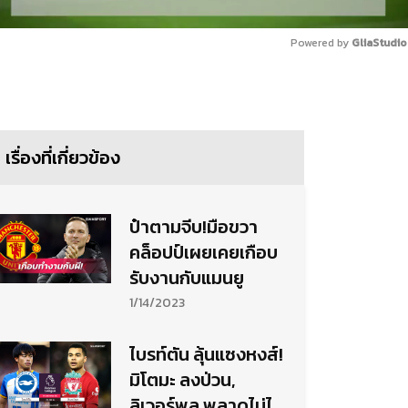
Powered by 
GliaStudio
Mute
เรื่องที่เกี่ยวข้อง
ป๋าตามจีบ!มือขวา
คล็อปป์เผยเคยเกือบ
รับงานกับแมนยู
1/14/2023
ไบรท์ตัน ลุ้นแซงหงส์!
มิโตมะ ลงป่วน,
ลิเวอร์พูล พลาดไม่ได้