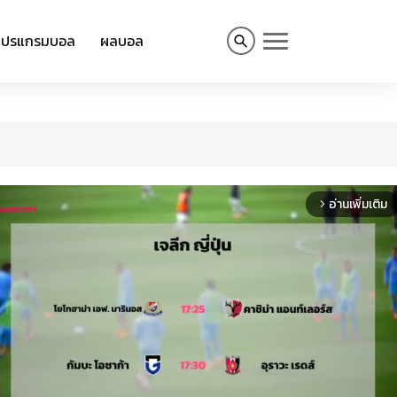
โปรแกรมบอล
ผลบอล
อ่านเพิ่มเติม
arrow_forward_ios