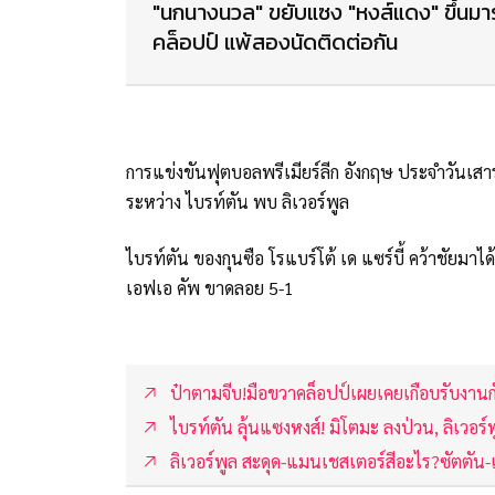
"นกนางนวล" ขยับแซง "หงส์แดง" ขึ้นมารั
คล็อปป์ แพ้สองนัดติดต่อกัน
การแข่งขันฟุตบอลพรีเมียร์ลีก อังกฤษ ประจำวันเสาร์ท
ระหว่าง ไบรท์ตัน พบ ลิเวอร์พูล
ไบรท์ตัน ของกุนซือ โรแบร์โต้ เด แซร์บี้ คว้าชัยมาไ
เอฟเอ คัพ ขาดลอย 5-1
ป๋าตามจีบ!มือขวาคล็อปป์เผยเคยเกือบรับงาน
ไบรท์ตัน ลุ้นแซงหงส์! มิโตมะ ลงป่วน, ลิเวอร์
ลิเวอร์พูล สะดุด-แมนเชสเตอร์สีอะไร?ซัตตัน-เ