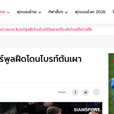
เทศ
ฟุตบอลไทย
กีฬาอื่นๆ
ฟุตบอลโลก 2026
่างแบด! ลิเวอร์พูลฝืดโดนไบรท์ตันเผาเครื่องยับโดนเขี่ยร่วงที่8
ร์พูลฝืดโดนไบรท์ตันเผา
Share