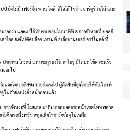
์ ยังไม่มี เฟอร์จิล ฟาน ไดค์, ดิโอโก้ โชต้า, อาร์ตูร์ เมโล่ และ
ส่มากกว่า และมาได้ทักท่ายก่อนในนาทีที่ 8 จากจังหวะที่ ซอลลี่
าไกล แต่ไปติดบล็อก เทรนท์ อเล็กซานเดอร์ อาร์โนลด์ ที่
9 ปาสกาล โกรสส์ แทงทะลุช่องให้ คาโอรุ มิโตมะ ใช้ความเร็ว
ไกลออกไป
วก่อนจะโดน อลีสซง รวบล้มลงไป ผู้ตัดสินชี้จุดโทษให้กับ ไบรท์
น อยู่ในตำแหน่งล้ำหน้าก่อนแล้ว
ได้ 1-0 จากจังหวะที่ โฌแอล มาติป ออกบอลจากหน้าเขตโทษพลาด
ไกลให้ ซอลลี่ มาร์ช หลุดเดี่ยใาชาร์จจ่อๆไม่เหลือ
 อีวาน เฟอร์กูสัน แทงทะลุช่องให้ ซอลลี่ มาร์ช หลุดเข้าเขต