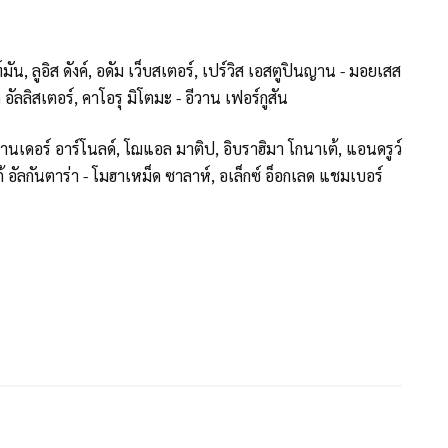
ัน, ลูอิส ดังค์, อดัม เว็บสเตอร์, เปร์วิส เอสตูปินญาน - มอยเสส
 อัลลิสเตอร์, คาโอรุ มิโตมะ - อีวาน เฟอร์กูสัน
ซานเดอร์ อาร์โนลด์, โฌแอล มาติป, อิบราฮิมา โกนาเต้, แอนดรูว์
ก้ อัลกันตาร่า - โมฮาเหม็ด ซาลาห์, อเล็กซ์ อ็อกเลด แชมเบอร์