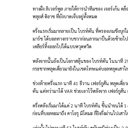
ทางฝั่ง ลิเวอร์พูล ภายใต้การนำทีมของ เจอร์เก้น คล็อปป
หลุยส์ ดิอาซ ที่ยังบาดเจ็บอยู่ทั้งหมด
ครึ่งแรกเริ่มมากลายเป็น ไบรท์ตัน ที่ครองเกมขึงบุกใ
มาร์ช ได้บอลทางกราบขวาก่อนลากมาปั่นด้วยซ้ายไปเส
เคลียร์ทิ้งออกไปได้แบบหวุดหวิด
หลังจากนั้นยังเป็นโอกาสลุ้นของ ไบรท์ตัน ในนาที 2
กระชากหลุดเดี่ยวมายิงในเขตโทษแต่บอลหลุดเสา
ช่วงท้ายครึ่งแรก นาที 41 อีวาน เฟอร์กูสัน หลุดเดี่ย
ตัน แต่ทว่ามาได้ VAR ช่วยเอาไว้หลังจาก เฟอร์กูสั
ครึ่งหลังเริ่มมาได้แค่ 2 นาที ไบรท์ตัน ขึ้นนำจน
ก่อนที่บอลจะมาถึง คาโอรุ มิโตมะ กึ่ยิงกึ่งผ่านไปเสา
เท่านั้นไม่พอนาที 53 ไบรท์ตัน ขยับหนีห่างเป็น 2-0