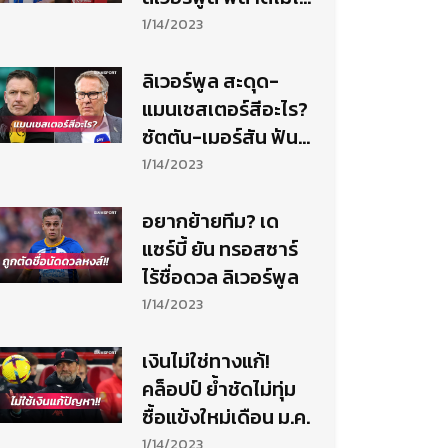
จัด "กัคโป-ซาลาห์"
1/14/2023
บุกสอย
ลิเวอร์พูล สะดุด-
แมนเชสเตอร์สีอะไร?
ซัตตัน-เมอร์สัน ฟัน
ธงพรีเมียร์ฯ
1/14/2023
อยากย้ายทีม? เด
แซร์บี้ ยัน ทรอสซาร์
ไร้ชื่อดวล ลิเวอร์พูล
1/14/2023
เงินไม่ใช่ทางแก้!
คล็อปป์ ย้ำชัดไม่ทุ่ม
ซื้อแข้งใหม่เดือน ม.ค.
1/14/2023