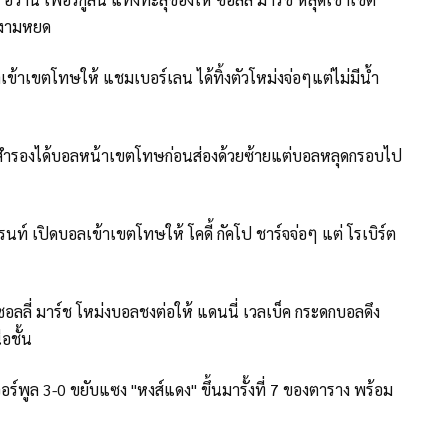
บบงามหยด
เข้าเขตโทษให้ แชมเบอร์เลน ได้ทิ้งตัวโหม่งจ่อๆแต่ไม่มีน้ำ
์ ตัวสำรองได้บอลหน้าเขตโทษก่อนส่องด้วยซ้ายแต่บอลหลุดกรอบไป
ทรนท์ เปิดบอลเข้าเขตโทษให้ โคดี้ กัคโป ชาร์จจ่อๆ แต่ โรเบิร์ต
 ซอลลี่ มาร์ช โหม่งบอลชงต่อให้ แดนนี่ เวลเบ็ค กระดกบอลดึง
อชั้น
เวอร์พูล 3-0 ขยับแซง "หงส์แดง" ขึ้นมารั้งที่ 7 ของตาราง พร้อม