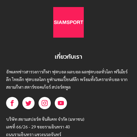
เกี่ยวกับเรา
อัพเดทข่าวสารวงการกีฬา ฟุตบอล ผลบอล ผลฟุตบอลทั่วโลก ฟรีเมียร์
ลีก ไทยลีก ฟุตบอลโลก ยูฟ่าแซมเปี้ยนส์ลีก พร้อมทั้งวิเคราะห์บอล จาก
สยามกีฬา สตาร์ชอคเก้อร์ สปอร์ตพูล
บริษัท สยามสปอร์ต ซินติเคท จำกัด (มหาชน)
เลขที่ 66/26 - 29 ซอยรามอินทรา 40
ถนนรามอินทรา แขวงนวลจันทร์