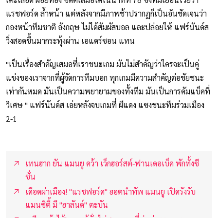
แรชฟอร์ด ล้ำหน้า แต่หลังจากมีภาพช้าปรากฏก็เป็นอันชัดเจนว่า
กองหน้าทีมชาติ อังกฤษ ไม่ได้สัมผัสบอล และปล่อยให้ แฟร์นันด์ส
วิ่งสอดขึ้นมากระทุ้งผ่าน เอแดร์ซอน แทน
"เป็นเรื่องสำคัญเสมอที่เราชนะเกม มันไม่สำคัญว่าใครจะเป็นคู่
แข่งของเราจากที่ผู้จัดการทีมบอก ทุกเกมมีความสำคัญต่อชัยชนะ
เท่ากันหมด มันเป็นความพยายามของทั้งทีม มันเป็นการคัมแบ็คที่
วิเศษ " แฟร์นันด์ส เอ่ยหลังจบเกมที่ ผีแดง แซงชนะทีมร่วมเมือง
2-1
เทนฮาก ยัน แมนยู คว้า เว็กฮอร์สต์-ฟานเดอเบ็ค พักทั้งซี
ซั่น
เดือดผ่าเมือง! "แรชฟอร์ด" ฮอตนำทัพ แมนยู เปิดรังรับ
แมนซิตี้ มี "ฮาลันด์" ตะบัน