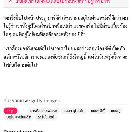
เกลียดเข้าไส้!คอนเต้ลั่นไม่ชอบพวกที่ข่มขู่กรรมการ
"ผมวิ่งขึ้นไปหน้าประตู มาร์คัส เห็นว่าผมอยู่ในตำแหน่งที่ดีกว่า ผม
ไม่รู้ว่าเราทั้งคู่มีใครล้ำหน้าหรือเปล่า แรชฟอร์ด ไม่มีส่วนเกี่ยวข้อง
ใดๆ คนที่อยู่ใกล้ผมที่สุดคือกองหลังของ ซิตี้"
"เราต้องมองถึงเกมต่อไป หากเราไม่ชนะอย่างต่อเนื่อง ซิตี้ ก็จะทำ
แต้มหนีไปอีก เราจะฉลองชัยชนะที่ยิ่งใหญ่นี้ แต่ในวันพรุ่งนี้เราจะ
โฟกัสถึงเกมต่อไป"
ที่มาของภาพ :
getty images
Tag :
มาร์คัส แรชฟอร์ด
แมนฯ ยูไนเต็ด
แมนฯ ซิตี้
แมนยู
บรูโน่ แฟร์นันด์ส
ดาร์บี้แมตช์
ติดตามช่องทางอื่นๆ: