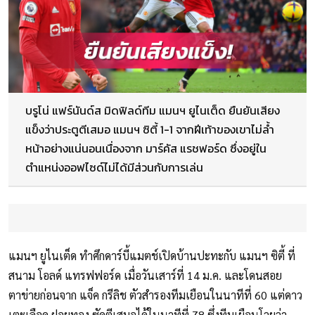
บรูโน่ แฟร์นันด์ส มิดฟิลด์ทีม แมนฯ ยูไนเต็ด ยืนยันเสียง
แข็งว่าประตูตีเสมอ แมนฯ ซิตี้ 1-1 จากฝีเท้าของเขาไม่ล้ำ
หน้าอย่างแน่นอนเนื่องจาก มาร์คัส แรชฟอร์ด ซึ่งอยู่ใน
ตำแหน่งออฟไซด์ไม่ได้มีส่วนกับการเล่น
แมนฯ ยูไนเต็ด ทำศึกดาร์บี้แมตช์เปิดบ้านปะทะกับ แมนฯ ซิตี้ ที่
สนาม โอลด์ แทรฟฟอร์ด เมื่อวันเสาร์ที่ 14 ม.ค. และโดนสอย
ตาข่ายก่อนจาก แจ็ค กรีลิช ตัวสำรองทีมเยือนในนาทีที่ 60 แต่ดาว
เตะเลือด ฝอยทอง ซัดตีเสมอได้ในนาทีที่ 78 ซึ่งทีมเยือนโวยว่า