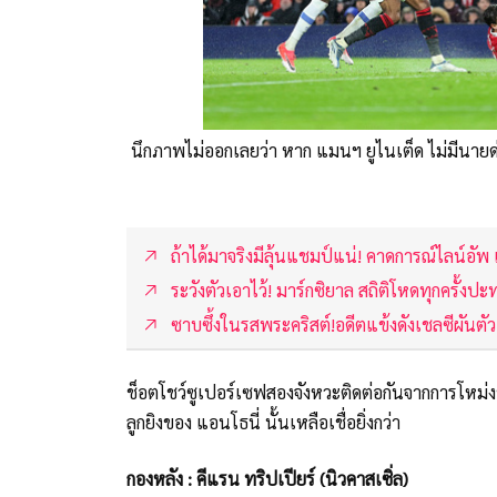
นึกภาพไม่ออกเลยว่า หาก แมนฯ ยูไนเต็ด ไม่มีนายด
ถ้าได้มาจริงมีลุ้นแชมป์แน่! คาดการณ์ไลน์อั
ระวังตัวเอาไว้! มาร์กซิยาล สถิติโหดทุกครั้งป
ซาบซึ้งในรสพระคริสต์!อดีตแข้งดังเชลซีผันต
ช็อตโชว์ซูเปอร์เซฟสองจังหวะติดต่อกันจากการโหม่งของ 
ลูกยิงของ แอนโธนี่ นั้นเหลือเชื่อยิ่งกว่า
กองหลัง : คีแรน ทริปเปียร์ (นิวคาสเซิ่ล)