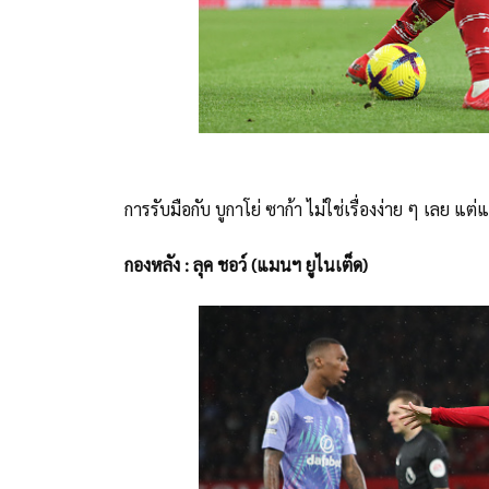
การรับมือกับ บูกาโย่ ซาก้า ไม่ใช่เรื่องง่าย ๆ เลย แต
กองหลัง : ลุค ชอว์ (แมนฯ ยูไนเต็ด)