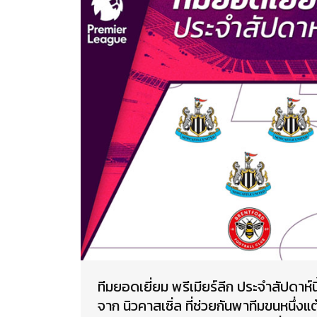
ทีมยอดเยี่ยม พรีเมียร์ลีก ประจำสัปดาห์น
จาก นิวคาสเซิ่ล ที่ช่วยกันพาทีมขนหนึ่งแ