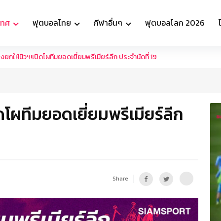
เทศ
ฟุตบอลไทย
กีฬาอื่นๆ
ฟุตบอลโลก 2026
งยกให้นิวฯ!เปิดโผทีมยอดเยี่ยมพรีเมียร์ลีก ประจำนัดที่ 19
ดโผทีมยอดเยี่ยมพรีเมียร์ลีก
Share