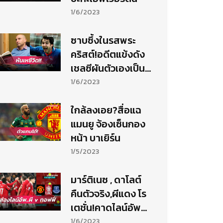
1/6/2023
ซาบซึ้งในรสพระ
คริสต์!อดีตแข้งดัง
เชลซีผันตัวเองเป็น
บาทหลวง
1/6/2023
ใกล้ลงเอย?สื่อแฉ
แมนยู จ้องเซ็นกอง
หน้า บาเยิร์น
1/5/2023
มาร์ติเนซ , ดาโลต์
คืนตัวจริง,ผีแดง โร
เตชั่น!คาดไลน์อัพ
แมนยู เกมบู๊ เอฟเวอร์
1/6/2023