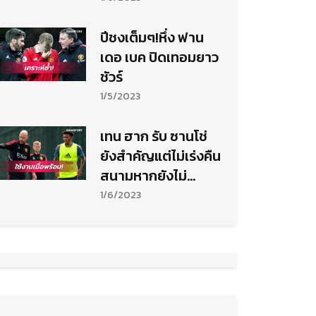
ตัน ถ้วยเอฟเอ
ปีชงเต็มๆ!หึ่ง ฟาน
เดอ เบค ปิดเทอมยาว
ชัวร์
1/5/2023
เทน ฮาก รับ ซานโช่
ยังสำคัญแต่ไม่เร่งคืน
สนามหากยังไม่
พร้อม
1/6/2023