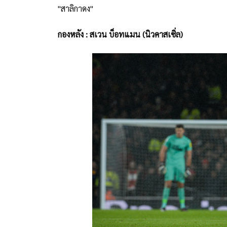
"สาลิกาดง"
กองหลัง : สเวน บ็อทแมน (นิวคาสเซิ่ล)