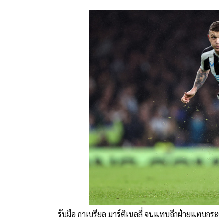
รับมือ กาเบรียล มาร์ติเนลลี่ จนแทบอีกฝ่ายแทบกระด