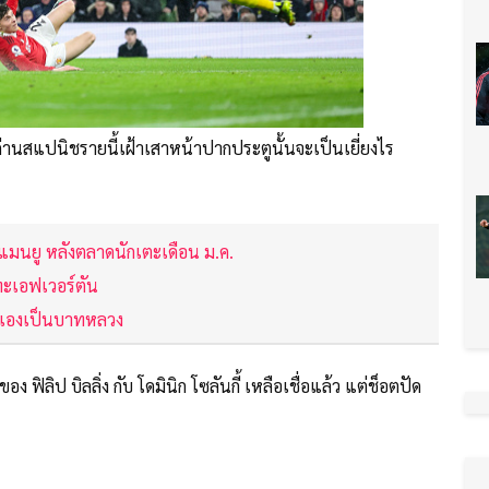
่านสแปนิชรายนี้เฝ้าเสาหน้าปากประตูนั้นจะเป็นเยี่ยงไร
พ แมนยู หลังตลาดนักเตะเดือน ม.ค.
ะทะเอฟเวอร์ตัน
ัวเองเป็นบาทหลวง
ฟิลิป บิลลิ่ง กับ โดมินิก โซลันกี้ เหลือเชื่อแล้ว แต่ช็อตปัด