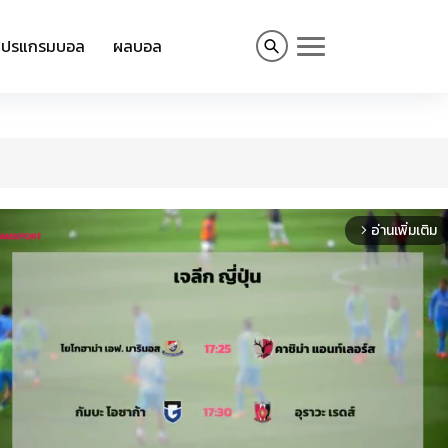
โปรแกรมบอล
ผลบอล
อ่านเพิ่มเติม
arrow_forward_ios