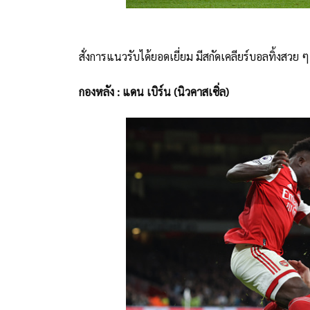
สั่งการแนวรับได้ยอดเยี่ยม มีสกัดเคลียร์บอลทิ้งสวย ๆ
กองหลัง : แดน เบิร์น (นิวคาสเซิ่ล)