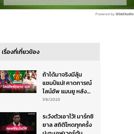
Powered by 
GliaStudio
Mute
เรื่องที่เกี่ยวข้อง
ถ้าได้มาจริงมีลุ้น
แชมป์แน่! คาดการณ์
ไลน์อัพ แมนยู หลัง
ตลาดนักเตะเดือน
1/6/2023
ม.ค.
ระวังตัวเอาไว้! มาร์กซิ
ยาล สถิติโหดทุกครั้ง
ปะทะเอฟเวอร์ตัน