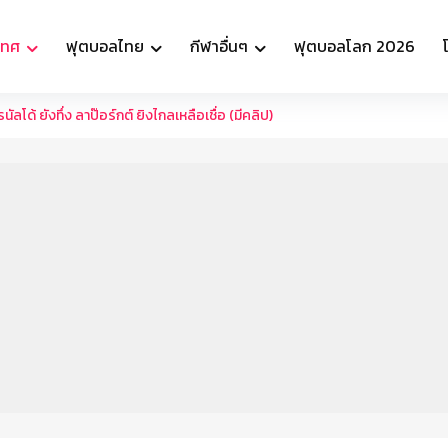
เทศ
ฟุตบอลไทย
กีฬาอื่นๆ
ฟุตบอลโลก 2026
โรนัลโด้ ยังทึ่ง ลาป๊อร์กต์ ยิงไกลเหลือเชื่อ (มีคลิป)