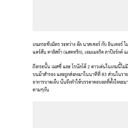
เกมกระชับมิตร ระหว่าง อัล นาสเซอร์ กับ อินเตอร์ ไ
แดร์สัน ตาลิสก้า (แฮตทริก), เอมเมอริค ลาป๊อร์กต์
ถึงกระนั้น เมสซี่ และ โรนัลโด้ 2 ดาวเด่นในเกมนี้ไม่
บนม้าสำรอง และถูกส่งลงมาในนาทีที่ 83 ส่วนในรายข
อาการบาดเจ็บ นั่นจึงทำให้บรรดาคอบอลที่ตั้งใจจะมา
ตามๆกัน