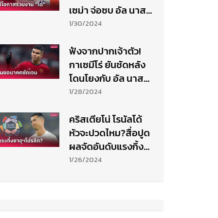
เซม่า จ่อซบ อัล นาส
เซอร์ ก่อนปิดตลาด
1/30/2024
ฟังจากปากเจ้าตัว!
กาเซมีโร่ ยันชัดหลัง
โดนโยงกับ อัล นาส
เซอร์
1/28/2024
คริสเตียโน่ โรนัลโด้
หัวจะปวดไหม?สื่อปูด
ผลจัดอันดับแรงกิ้ง
ลีกซาอุดิ
1/26/2024