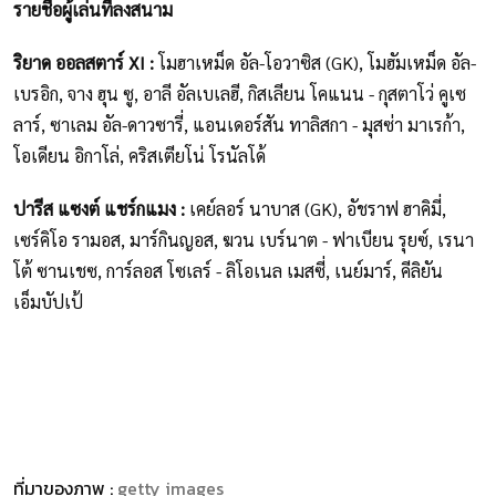
รายชื่อผู้เล่นที่ลงสนาม
ริยาด ออลสตาร์ XI :
โมฮาเหม็ด อัล-โอวาซิส (GK), โมฮัมเหม็ด อัล-
เบรอิก, จาง ฮุน ซู, อาลี อัลเบเลฮี, กิสเลียน โคแนน - กุสตาโว่ คูเซ
ลาร์, ซาเลม อัล-ดาวซารี่, แอนเดอร์สัน ทาลิสกา - มุสซ่า มาเรก้า,
โอเดียน อิกาโล่, คริสเตียโน่ โรนัลโด้
ปารีส แซงต์ แชร์กแมง :
เคย์ลอร์ นาบาส (GK), อัชราฟ ฮาคิมี่,
เซร์คิโอ รามอส, มาร์กินญอส, ฆวน เบร์นาต - ฟาเบียน รุยซ์, เรนา
โต้ ซานเชซ, การ์ลอส โซเลร์ - ลิโอเนล เมสซี่, เนย์มาร์, คีลิยัน
เอ็มบัปเป้
ที่มาของภาพ :
getty images