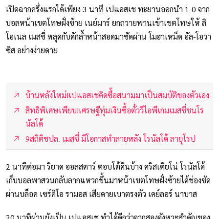
เปิดฉากครึ่งแรกได้เพียง 3 นาที เปแอสเช ทะยานออกนำ 1-0 จาก
บอลหน้าเขตโทษฝั่งซ้าย เนย์มาร์ ยกถวายพานเข้าเขตโทษให้ ลิ
โอเนล เมสซี่ หลุดกับดักล้ำหน้าสอดมาซัดผ่าน โมฮาเหม็ด อัล-โอวา
ซิส อย่างง่ายดาย
บ้านหลังใหม่!เปแอสเชคิดซื้อสนามมาเป็นสมบัติของตัวเอง
สิทธิพิเศษเพียบ!เศรษฐีทุ่มเงินซื้อตั๋ววีไอพีเกมเมสซี่ชนโร
นัลโด้
9สถิติชปล. เมสซี่ มีโอกาสทำลายหลัง โรนัลโด้ ลายุโรป
2 นาทีต่อมา ริยาด ออลสตาร์ ตอบโต้คืนบ้าง คริสเตียโน่ โรนัลโด้
เก็บบอลพาสวนกลับลากแหวกขึ้นมาหน้าเขตโทษฝั่งซ้ายได้ช่องซัด
ผ่านบล็อค เซร์คิโอ รามอส เสียดายเบาตรงตัว เคย์ลอร์ นาบาส
20 นาทีผ่านยังเป็น เปแอสเช ทำได้ดีกว่าจากสองจังหวะสำคัญของ