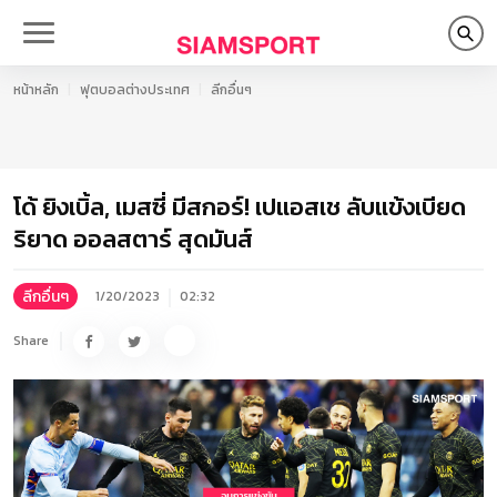
หน้าหลัก
ฟุตบอลต่างประเทศ
ลีกอื่นๆ
โด้ ยิงเบิ้ล, เมสซี่ มีสกอร์! เปแอสเช ลับแข้งเบียด
ริยาด ออลสตาร์ สุดมันส์
ลีกอื่นๆ
1/20/2023
02:32
Share