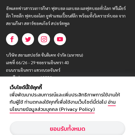
อัพเดทข่าวสารวงการกีฬา ฟุตบอล ผลบอล ผลฟุตบอลทั่วโลก ฟรีเมียร์
ลีก ไทยลีก ฟุตบอลโลก ยูฟ่าแซมเปี้ยนส์ลีก พร้อมทั้งวิเคราะห์บอล จาก
สยามกีฬา สตาร์ชอคเก้อร์ สปอร์ตพูล
บริษัท สยามสปอร์ต ซินติเคท จำกัด (มหาชน)
เลขที่ 66/26 - 29 ซอยรามอินทรา 40
ถนนรามอินทรา แขวงนวลจันทร์
เขตบึงกุ่ม กรุงเทพฯ 10230
เว็บไซต์นี้ใช้คุกกี้
โทร : 02-5088-000
เพื่อพัฒนาประสบการณ์และเพิ่มประสิทธิภาพการใช้งานให้
อีเมล์ :
webmaster@siamsport.co.th
กับผู้ใช้ ท่านตกลงใช้คุกกี้เพื่อใช้งานเว็บไซต์นี้ต่อไป
อ่าน
เว็บไซต์ : www.siamsport.co.th
นโยบายข้อมูลส่วนบุคคล (Privacy Policy)
ยอมรับทั้งหมด
© SIAMSPORT
Privacy