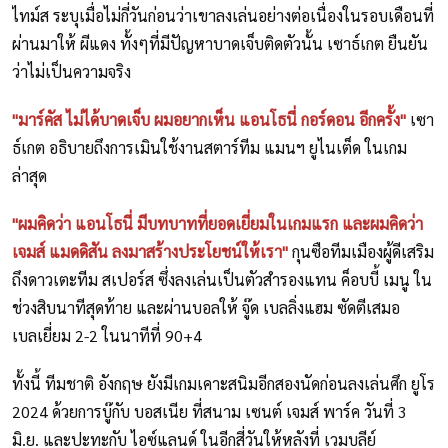
ไทม์ส ระบุเมื่อไม่กี่วันก่อนว่าเขาลงเล่นอย่างต่อเนื่องในรอบเดือนที่
ผ่านมาให้ ผีแดง ทั้งๆที่มีปัญหาบาดเจ็บติดตัวนั้น เซาธ์เกต ยืนยัน
ว่าไม่เป็นความจริง
"มาร์คัส ไม่ได้บาดเจ็บ ผมอยากเห็น แอนโธนี่ กอร์ดอน อีกครั้ง"
เซา
ธ์เกต อธิบายถึงการเมินใช้งานสตาร์ทีม แมนฯ ยูไนเต็ด ในเกม
ล่าสุด
"ผมคิดว่า แอนโธนี่ มีบทบาทที่ยอดเยี่ยมในเกมแรก และผมคิดว่า
เจมส์ แมดดิสัน ลงมาสร้างประโยชน์ให้เรา"
กุนซือทีมเมืองผู้ดีเสริม
ถึงดาวเตะทีม สเปอร์ส ซึ่งลงเล่นเป็นตัวสำรองแทน ค็อบบี้ เมนู ใน
ช่วงสิบนาทีสุดท้าย และผ่านบอลให้ จู๊ด เบลลิ่งแฮม ซัดตีเสมอ
เบลเยี่ยม 2-2 ในนาทีที่ 90+4
ทั้งนี้ ทีมชาติ อังกฤษ ยังมีเกมเคาะสนิมอีกสองนัดก่อนลงเล่นศึก ยูโร
2024 ด้วยการบู๊กับ บอสเนีย ที่สนาม เซนต์ เจมส์ พาร์ค วันที่ 3
มิ.ย. และปะทะกับ ไอซ์แลนด์ ในอีกสี่วันให้หลังที่ เวมบลีย์