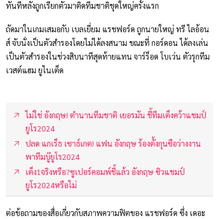
ทันทีหลังถูกเรียกตัวมาติดทีมชาติชุดใหญ่ครั้งแรก
ถัดมาในเกมเสมอกับ เบลเยี่ยม แรชฟอร์ด ถูกนายใหญ่ ทรี ไลอ้อน
ส์ จับนั่งเป็นตัวสำรองโดยไม่ได้ลงสนาม ขณะที่ กอร์ดอน ได้ลงเล่น
เป็นตัวสำรองในช่วงสิบนาทีสุดท้ายแทน จาร์ร็อด โบเว่น ตัวรุกทีม
เวสต์แฮม ยูไนเต็ด
ไม่ใช่ อังกฤษ! ตำนานทีมชาติ เยอรมัน ชี้ทีมเต็งคว้าแชมป์
ยูโร2024
ปลด แกเร็ธ เซาธ์เกต! แฟน อังกฤษ ร้องตั้งกุนซือว่างงาน
พาทีมบู๊ยูโร2024
เต็ง1จริงหรือ?ซูเปอร์คอมพ์ชี้แล้ว อังกฤษ ซิวแชมป์
ยูโร2024หรือไม่
ต่อข้อถามของสื่อเกี่ยวกับสภาพความฟิตของ แรชฟอร์ด ซึ่ง เดอะ