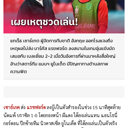
แกเร็ธ เซาธ์เกต ผู้จัดการทีมชาติ อังกฤษ ออกโรงแจงถึง
เหตุผลไม่ส่ง มาร์คัส แรชฟอร์ด ลงสนามในเกมอุ่นแข้งนัด
เสมอกับ เบลเยี่ยม 2-2 เมื่อวันอังคารที่ผ่านมาหลังสื่อใหญ่
อ้างว่าสตาร์ทีม แมนฯ ยูไนเต็ด มีปัญหาทางด้านสภาพ
ความฟิต
เซาธ์เกต
ส่ง
แรชฟอร์ด
ลงบู๊เป็นตัวสำรองในช่วง 15 นาทีสุดท้าย
นัดแพ้ บราซิล 1-0 โดยกองหน้า ผีแดง ได้ลงเล่นแทน แอนโธนี่
กอร์ดอน ปีกซ้ายทีม นิวคาสเซิ่ล ยูไนเต็ด ที่ได้ลงเล่นเป็นตัวจริง