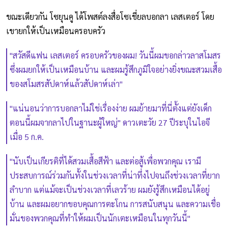
ขณะเดียวกัน โซยุนคู ได้โพสต์ลงสื่อโซเชี่ยลบอกลา เลสเตอร์ โดย
เขายกให้เป็นเหมือนครอบครัว
"สวัสดีแฟน เลสเตอร์ ครอบครัวของผม! วันนี้ผมขอกล่าวลาสโมสร
ซึ่งผมยกให้เป็นเหมือนบ้าน และผมรู้สึกภูมิใจอย่างยิ่งขณะสวมเสื้อ
ของสโมสรสัปดาห์แล้วสัปดาห์เล่า"
"แน่นอนว่าการบอกลาไม่ใช่เรื่องง่าย ผมย้ายมาที่นี่ตั้งแต่ยังเด็ก
ตอนนี้ผมจากลาไปในฐานะผู้ใหญ่" ดาวเตะวัย 27 ปีระบุในไอจี
เมื่อ 5 ก.ค.
"นับเป็นเกียรติที่ได้สวมเสื้อสีฟ้า และต่อสู้เพื่อพวกคุณ เรามี
ประสบการณ์ร่วมกันทั้งในช่วงเวลาที่น่าทึ่งไปจนถึงช่วงเวลาที่ยาก
ลำบาก แต่แม้จะเป็นช่วงเวลาที่เลวร้าย ผมยังรู้สึกเหมือนได้อยู่
บ้าน และผมอยากขอบคุณการตะโกน การสนับสนุน และความเชื่อ
มั่นของพวกคุณที่ทำให้ผมเป็นนักเตะเหมือนในทุกวันนี้"