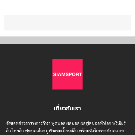
เกี่ยวกับเรา
อัพเดทข่าวสารวงการกีฬา ฟุตบอล ผลบอล ผลฟุตบอลทั่วโลก ฟรีเมียร์
ลีก ไทยลีก ฟุตบอลโลก ยูฟ่าแซมเปี้ยนส์ลีก พร้อมทั้งวิเคราะห์บอล จาก