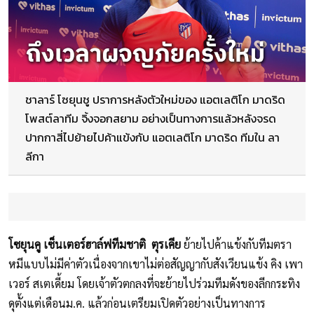
ชาลาร์ โซยุนชู ปราการหลังตัวใหม่ของ แอตเลติโก มาดริด
โพสต์ลาทีม จิ้งจอกสยาม อย่างเป็นทางการแล้วหลังจรด
ปากกาสี่ไปย้ายไปค้าแข้งกับ แอตเลติโก มาดริด ทีมใน ลา
ลีกา
โซยุนคู เซ็นเตอร์ฮาล์ฟทีมชาติ ตุรเคีย
ย้ายไปค้าแข้งกับทีมตรา
หมีแบบไม่มีค่าตัวเนื่องจากเขาไม่ต่อสัญญากับสังเวียนแข้ง คิง เพา
เวอร์ สเตเดี้ยม โดยเจ้าตัวตกลงที่จะย้ายไปร่วมทีมดังของลีกกระทิง
ดุตั้งแต่เดือนม.ค. แล้วก่อนเตรียมเปิดตัวอย่างเป็นทางการ