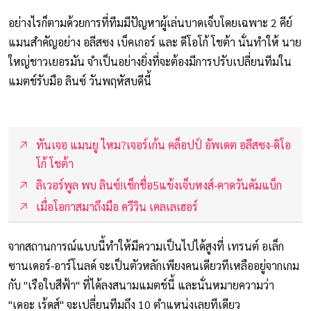
อย่างไรก็ตามด้วยการที่ทีมมีปัญหาผู้เล่นบาดเจ็บโดยเฉพาะ 2 คีย์
แมนสำคัญอย่าง อลีสซง เบ็คเกอร์ และ ดีโอโก้ โชต้า นั่นทำให้ นาย
ใหญ่ชาวเยอรมัน จำเป็นอย่างยิ่งที่จะต้องมีการปรับเปลี่ยนทีมใน
แมตช์รับมือ ลินซ์ วันพฤหัสบดีนี้
ทันเจอ แมนยู ไหม?เจอร์เก้น คล็อปป์ อัพเดต อลีสซง-ดิโอ
โก้ โชต้า
ลิเวอร์พูล พบ ลินซ์!เช็กชื่อ5แข้งเจ็บหงส์-คาดวันคัมแบ็ก
เมื่อโอกาสมาถึงมือ ควีวิน เคลเลเฮอร์
จากสถานการณ์แบบนี้ทำให้มีความเป็นไปได้สูงที่ เทรนต์ อเล็ก
ซานเดอร์-อาร์โนลด์ จะเป็นตัวหลักเพียงคนเดียวทีเหลืออยู่จากเกม
กับ "เรือใบสีฟ้า" ที่ได้ลงสนามแมตช์นี้ และนั่นหมายความว่า
"เดอะ เร้ดส์" จะเปลี่ยนทีมถึง 10 ตำแหน่งเลยทีเดียว