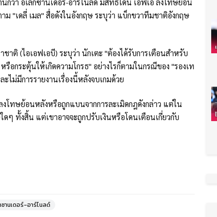
นักว่า อเล็กซานเดอร์-อาร์โนลด์ มีสิทธิ์โดน เอฟเอ ลงโทษย้อน
ม "เดลี่ เมล" สื่อดังในอังกฤษ ระบุว่า แบ็กขวาทีมชาติอังกฤษ
 (ไอเอฟเอบี) ระบุว่า นักเตะ "ต้องได้รับการเตือนสำหรับ
ย หรือกระตุ้นให้เกิดความโกรธ" อย่างไรก็ตามในกรณีของ "รองเท
 และไม่มีการรายงานเรื่องนี้หลังจบเกมด้วย
ดนลงโทษย้อนหลังหรือถูกแบนจากการละเมิดกฎดังกล่าว แต่ใน
ดๆ ทั้งสิ้น แต่เขาอาจจะถูกปรับเงินหรือโดนเตือนเกี่ยวกับ
็กซานเดอร์-อาร์โนลด์