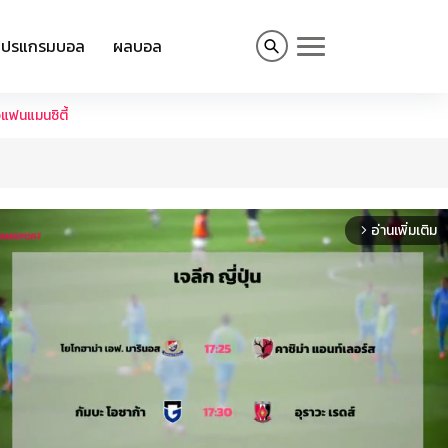
โปรแกรมบอล
ผลบอล
แฟนแมนซิตี้
อ่านเพิ่มเติม
arrow_forward_ios