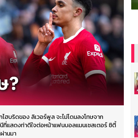
็กไฮบริดของ ลิเวอร์พูล จะไม่โดนลงโทษจาก
ี่แสดงท่าดีใจต่อหน้าแฟนบอลแมนเชสเตอร์ ซิตี้
่ผ่านมา