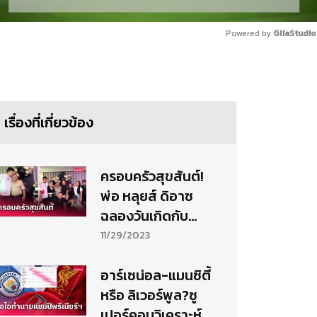
Powered by 
GliaStudio
Mute
เรื่องที่เกี่ยวข้อง
ครอบครัวสุขสันต์!
พ่อ หลุยส์ ดิอาซ
ฉลองวันเกิดกับ
ลูกชายที่อังกฤษ
11/29/2023
อาร์เซน่อล-แมนซิตี้
หรือ ลิเวอร์พูล?ซู
เปอร์คอมวิเคราะห์