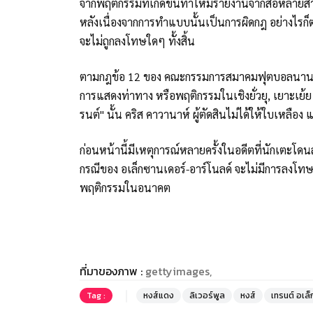
จากพฤติกรรมที่เกิดขึ้นทำให้มีรายงานจากสื่อหลายสำ
หลังเนื่องจากการทำแบบนั้นเป็นการผิดกฎ อย่างไรก็ตา
จะไม่ถูกลงโทษใดๆ ทั้งสิ้น
ตามกฎข้อ 12 ของ คณะกรรมการสมาคมฟุตบอลนานาชาติ
การแสดงท่าทาง หรือพฤติกรรมในเชิงยั่วยุ, เยาะเย้
รนต์" นั้น คริส คาวานาห์ ผู้ตัดสินไม่ได้ให้ใบเหลือง
ก่อนหน้านี้มีเหตุการณ์หลายครั้งในอดีตที่นักเตะโ
กรณีของ อเล็กซานเดอร์-อาร์โนลด์ จะไม่มีการลงโทษใ
พฤติกรรมในอนาคต
ที่มาของภาพ :
gettyimages,
Tag :
หงส์แดง
ลิเวอร์พูล
หงส์
เทรนต์ อเล