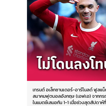
เทรนต์ อเล็กซานเดอร์-อาร์โนลด์ ฟูลแบ
สมาคมฟุตบอลอังกฤษ (เอฟเอ) จากกรณีท
ในแมตช์เสมอกัน 1-1 เมื่อช่วงสุดสัปดาห์ที