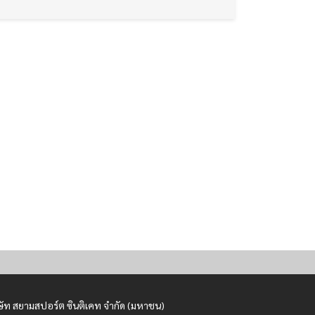
ษัท สยามสปอร์ต ซินติเคท จำกัด (มหาชน)