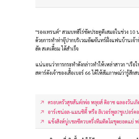
"รองเทรนต์" สวมบทฮีโร่ซัดประตูตีเสมอในช่วง 10 น
ด้วยการทำท่าจุ๊ปากบริเวณอัฒจันทร์ฝั่งแฟนบ้านเจ้
ฮัด สเตเดี้ยม ได้สำเร็จ
แน่นอนว่าการกระทำดังกล่าวทำให้เหล่าสาวก "เรือใ
สตาร์ดังเจ้าของเสื้อเบอร์ 66 ได้ให้สัมภาษณ์ว่ารู้สึกส
ครอบครัวสุขสันต์!พ่อ หลุยส์ ดิอาซ ฉลองวันเกิ
อาร์เซน่อล-แมนซิตี้ หรือ ลิเวอร์พูล?ซูเปอร์ค
แข้งสิงห์บู่!เชลซีควบครึ่งทีมติดโผชุดยอดแย่ พรี