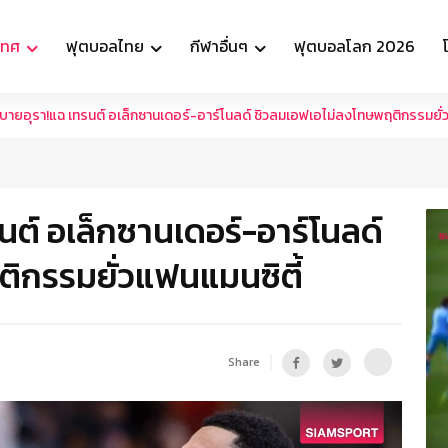
เทศ
ฟุตบอลไทย
กีฬาอื่นๆ
ฟุตบอลโลก 2026
ายอุรา!แฉ เทรนต์ อเล็กซานเดอร์-อาร์โนลด์ ชิวลมเอฟเอไม่ลงโทษพฤติกรรมยั่ว
ต์ อเล็กซานเดอร์-อาร์โนลด์
ิกรรมยั่วแฟนแมนซิตี้
Share