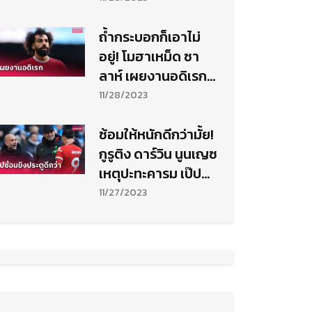
ถ้ำกระบอกก็เอาไม่
อยู่! โมฮาเหม็ด ซา
ลาห์ เผยงานอดิเรก
เสพติดหนักทุกวัน
11/28/2023
ซ้อมให้หนักดีกว่ามั้ย!
กูรูติง ดาร์วิน นูนเญซ
เหตุปะทะคารม เป๊ป
กวาร์ดิโอล่า
11/27/2023