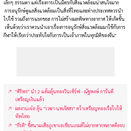
เล็กๆ ธรรมดา แต่เรื่องการเป็นมิตรกับสิ่งแวดล้อมน่าสนใจมาก
การอนุรักษ์ดูแลสิ่งแวดล้อมเป็นสิ่งที่ไทยและต่างประเทศควรนำ
ไปใช้ รวมถึงการแยกขยะ การไม่สร้างมลพิษทางอากาศ ให้เกิดขึ้น
เห็นด้วยว่าเราควนนำเอาเรื่องการอนุรักษ์สิ่งแวดล้อมมาใช้กับการ
กีฬาให้เรียกว่าประทับใจกับการเป็นเจ้าภาพในทุกมิติของจีน"
"ศิริพร" นำ 2 แต้มลุ้นทองวินเซิร์ฟ - ณัฐพงษ์ การันตี
เหรียญเงินแล้ว
ผลงานเจ๋ง! ลุ้น "เวฆา-นพภัสสร" คว้าเหรียญทองเรือใบให้
ทัพไทย
"กีรติ" ชี้สนามเสือภูเขาเอเชียนเกมส์ไม่ยากหากพลาดคือจบ