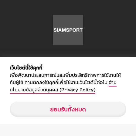
เกี่ยวกับเรา
เว็บไซต์นี้ใช้คุกกี้
เพื่อพัฒนาประสบการณ์และเพิ่มประสิทธิภาพการใช้งานให้
อัพเดทข่าวสารวงการกีฬา ฟุตบอล ผลบอล ผลฟุตบอลทั่วโลก ฟรีเมียร์
กับผู้ใช้ ท่านตกลงใช้คุกกี้เพื่อใช้งานเว็บไซต์นี้ต่อไป
อ่าน
ลีก ไทยลีก ฟุตบอลโลก ยูฟ่าแซมเปี้ยนส์ลีก พร้อมทั้งวิเคราะห์บอล จาก
นโยบายข้อมูลส่วนบุคคล (Privacy Policy)
สยามกีฬา สตาร์ชอคเก้อร์ สปอร์ตพูล
ยอมรับทั้งหมด
บริษัท สยามสปอร์ต ซินติเคท จำกัด (มหาชน)
เลขที่ 66/26 - 29 ซอยรามอินทรา 40