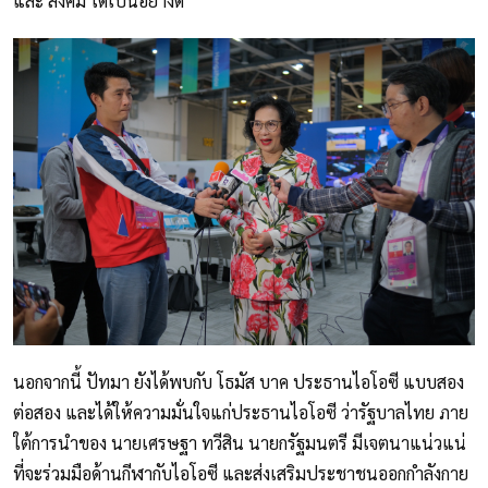
และ สังคม ได้เป็นอย่างดี
นอกจากนี้ ปัทมา ยังได้พบกับ โธมัส บาค ประธานไอโอซี แบบสอง
ต่อสอง และได้ให้ความมั่นใจแก่ประธานไอโอซี ว่ารัฐบาลไทย ภาย
ใต้การนำของ นายเศรษฐา ทวีสิน นายกรัฐมนตรี มีเจตนาแน่วแน่
ที่จะร่วมมือด้านกีฬากับไอโอซี และส่งเสริมประชาชนออกกำลังกาย