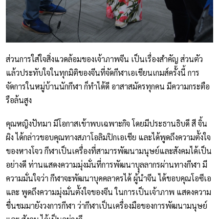
ส่วนการใส่ใจสิ่งแวดล้อมของเจ้าภาพจีน เป็นเรื่องสำคัญ ส่วนตัว
แล้วประทับใจในทุกมิติของจีนที่จัดกีฬาเอเชียนเกมส์ครั้งนี้ การ
จัดการในหมู่บ้านนักกีฬา ก็ทำได้ดี อาสาสมัครทุกคน มีความกระตือ
รือล้นสูง
คุณหญิงปัทมา มีโอกาสเข้าพบเฉพาะกิจ โดยมีประธานธิบดี สี จิ้น
ผิง ได้กล่าวขอบคุณทางสภาโอลิมปิกเอเชีย และได้พูดถึงความตั้งใจ
ของหางโจว กีฬาเป็นเครื่องที่สามารพัฒนามนุษย์และสังคมได้เป็น
อย่างดี ท่านแสดงความมุ่งมั่นที่การพัฒนาบุุลลากรผ่านทางกีฬา มี
ความมั่นใจว่า กีฬาจะพัฒนาบุคคลาครได้ ผู้นำจีน ได้ขอบคุณโอซีเอ
และ พูดถึงความมุ่งมั่นตั้งใจของจีน ในการเป็นเจ้าภาพ แสดงความ
ชื่นชมมายังวงการกีฬา ว่ากีฬาเป็นเครื่องมือของการพัฒนามนุษย์