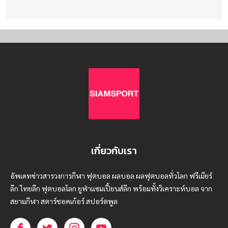
เกี่ยวกับเรา
อัพเดทข่าวสารวงการกีฬา ฟุตบอล ผลบอล ผลฟุตบอลทั่วโลก ฟรีเมียร์
ลีก ไทยลีก ฟุตบอลโลก ยูฟ่าแซมเปี้ยนส์ลีก พร้อมทั้งวิเคราะห์บอล จาก
สยามกีฬา สตาร์ชอคเก้อร์ สปอร์ตพูล