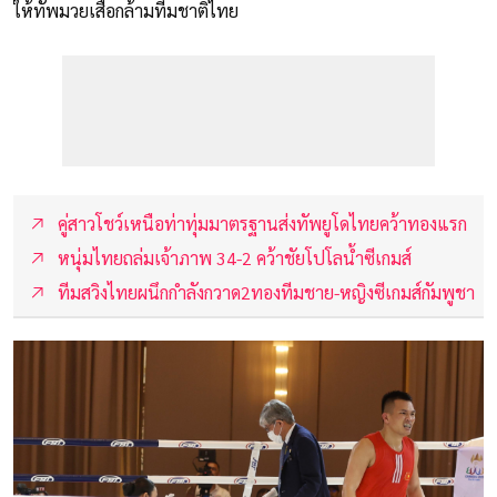
ให้ทัพมวยเสื้อกล้ามทีมชาติไทย
คู่สาวโชว์เหนือท่าทุ่มมาตรฐานส่งทัพยูโดไทยคว้าทองแรก
หนุ่มไทยถล่มเจ้าภาพ 34-2 คว้าชัยโปโลน้ำซีเกมส์
ทีมสวิงไทยผนึกกำลังกวาด2ทองทีมชาย-หญิงซีเกมส์กัมพูชา