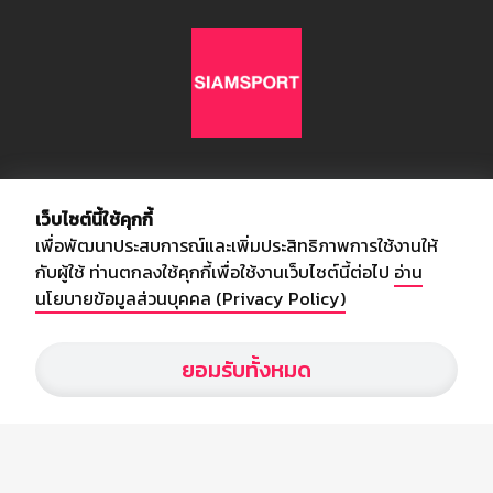
เกี่ยวกับเรา
เว็บไซต์นี้ใช้คุกกี้
เพื่อพัฒนาประสบการณ์และเพิ่มประสิทธิภาพการใช้งานให้
อัพเดทข่าวสารวงการกีฬา ฟุตบอล ผลบอล ผลฟุตบอลทั่วโลก ฟรีเมียร์
กับผู้ใช้ ท่านตกลงใช้คุกกี้เพื่อใช้งานเว็บไซต์นี้ต่อไป
อ่าน
ลีก ไทยลีก ฟุตบอลโลก ยูฟ่าแซมเปี้ยนส์ลีก พร้อมทั้งวิเคราะห์บอล จาก
นโยบายข้อมูลส่วนบุคคล (Privacy Policy)
สยามกีฬา สตาร์ชอคเก้อร์ สปอร์ตพูล
ยอมรับทั้งหมด
บริษัท สยามสปอร์ต ซินติเคท จำกัด (มหาชน)
เลขที่ 66/26 - 29 ซอยรามอินทรา 40
ถนนรามอินทรา แขวงนวลจันทร์