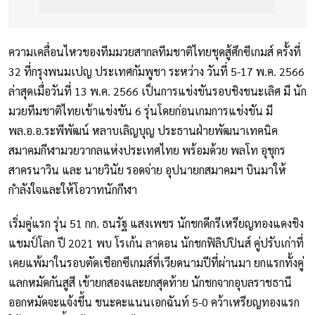
ความเคลื่อนไหวของทีมมวยสากลทีมชาติไทยชุดสู้ศึกซีเกมส์ ครั้งที่
32 ที่กรุงพนมเปญ ประเทศกัมพูชา ระหว่าง วันที่ 5-17 พ.ค. 2566
ล่าสุดเมื่อวันที่ 13 พ.ค. 2566 เป็นการแข่งขันรอบชิงชนะเลิศ มี นัก
มวยทีมชาติไทยเข้าแข่งขัน 6 รุ่นโดยก่อนเกมการแข่งขัน มี
พล.อ.อ.ระพีพัฒน์ หลาบเลิญบุญ ประธานฝ่ายพัฒนาเทคนิค
สมาคมกีฬามวยวากลแห่งประเทศไทย พร้อมด้วย พลโท อุชุกร
สาครนาวิน และ นายวินัย รอดจ่าย อุปนายกสมาคมฯ บินมาให้
กำลังใจและให้โอวาทนักกีฬา
เริ่มคู่แรก รุ่น 51 กก. ธนรัฐ แสงเพชร นักชกดีกรีเหรียญทองแดงชิง
แชมป์โลก ปี 2021 พบ โรเก้น ลาดอน นักชกฟิลิปปินส์ คู่ปรับเก่าที่
เคยแพ้มาในรอบตัดเชือกซีเกมส์ที่เวียดนามปีที่ผ่านมา ยกแรกทั้งคู่
แลกหมัดกันสูสี เข้ายกสองและยกสุดท้าย นักชกจากอุบลราชธานี
ออกหมัดจะแจ้งขึ้น ชนะคะแนนเอกฉันท์ 5-0 คว้าเหรียญทองแรก