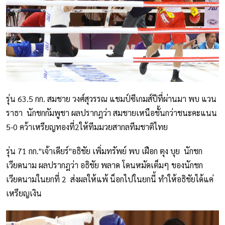
รุ่น 63.5 กก. สมชาย วงศ์สุวรรณ แชมป์ซีเกมส์ปีที่ผ่านมา พบ แวน
ราธา นักชกกัมพูชา ผลปรากฎว่า สมชายเหนือชั้นกว่าชนะคะแนน
5-0 คว้าเหรียญทองที่2ให้ทีมมวยสากลทีมชาติไทย
รุ่น 71 กก."เจ้าเดียร์"อธิชัย เพิ่มทรัพย์ พบ เฝือก ตุง บุย นักชก
เวียดนาม ผลปรากฎว่า อธิชัย พลาด โดนหมัดเต็มๆ ของนักชก
เวียดนามในยกที่ 2 ส่งผลให้แพ้ น็อกไปในยกนี้ ทำให้อธิชัยได้แค่
เหรียญเงิน