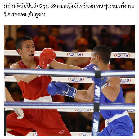
มาวิน(ฟิลิปปินส์) 5 รุ่น 69 กก.หญิง จันทร์แจ่ม พบ สุวรรณเพ็ง พบ
วี สเรยคอช (กัมพูชา)