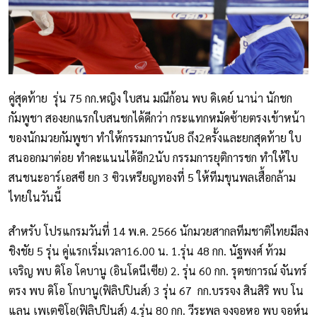
คู่สุดท้าย รุ่น 75 กก.หญิง ใบสน มณีก้อน พบ ดิเดย์ นาน่า นักชก
กัมพูชา สองยกแรกใบสนชกได้ดีกว่า กระแทกหมัดซ้ายตรงเข้าหน้า
ของนักมวยกัมพูชา ทำให้กรรมการนับ8 ถึง2ครั้งและยกสุดท้าย ใบ
สนออกมาต่อย ทำคะแนนได้อีก2นับ กรรมการยุติการชก ทำให้ใบ
สนชนะอาร์เอสซี ยก 3 ซิวเหรียญทองที่ 5 ให้ทีมขุนพลเสื้อกล้าม
ไทยในวันนี้
สำหรับ โปรแกรมวันที่ 14 พ.ค. 2566 นักมวยสากลทีมชาติไทยมีลง
ชิงชัย 5 รุ่น คู่แรกเริ่มเวลา16.00 น. 1.รุ่น 48 กก. นัฐพงศ์ ท้วม
เจริญ พบ ดิโอ โคบานู (อินโดนีเซีย) 2. รุ่น 60 กก. รุตชการณ์ จันทร์
ตรง พบ ดิโอ โกบานู(ฟิลิปปินส์) 3 รุ่น 67 กก.บรรจง สินสิริ พบ โน
แลน เพเตซิโอ(ฟิลิปปินส์) 4.รุ่น 80 กก. วีระพล จงจอหอ พบ จอห์น