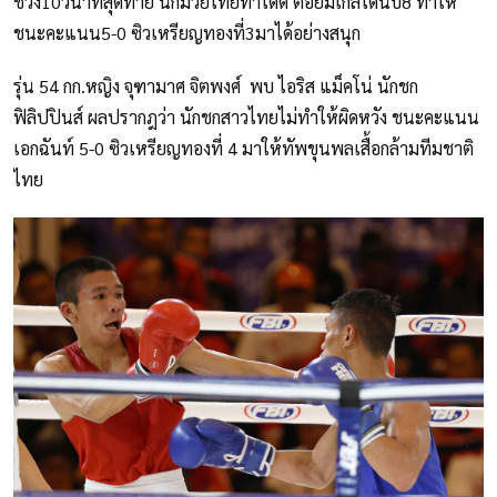
ช่วง10วินาทีสุดท้าย นักมวยไทยทำได้ดี ต่อยมิเกลได้นับ8 ทำให้
ชนะคะแนน5-0 ซิวเหรียญทองที่3มาได้อย่างสนุก
รุ่น 54 กก.หญิง จุฑามาศ จิตพงศ์ พบ ไอริส แม็คโน่ นักชก
ฟิลิปปินส์ ผลปรากฎว่า นักชกสาวไทยไม่ทำให้ผิดหวัง ชนะคะแนน
เอกฉันท์ 5-0 ซิวเหรียญทองที่ 4 มาให้ทัพขุนพลเสื้อกล้ามทีมชาติ
ไทย