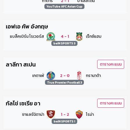
กาตาร์
2
-
1
ปาเลสไตน์
YouTube AFC Asian Cup
เอฟเอ คัพ อังกฤษ
แบล็คเบิร์น โรเวอร์ส
4
-
1
เร็กซ์แฮม
beIN SPORTS 3
ลาลีกา สเปน
ตารางคะแนน
เกตาเฟ่
2
-
0
กรานาด้า
True Premier Football 3
กัลโช่ เซเรีย อา
ตารางคะแนน
ซาแลร์นิตาน่า
1
-
2
โรม่า
beIN SPORTS 1