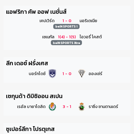
แอฟริกา คัพ ออฟ เนชั่นส์
เคปเวิร์ด
1
-
0
มอริเตเนีย
beIN SPORTS 1
เซเนกัล
1(4)
-
1(5)
ไอวอรี่ โคสต์
beIN SPORTS Xtra
ลีก เดอซ์ ฝรั่งเศส
บอร์กโดซ์
1
-
0
อองเช่ร์
เซกุนด้า ดิบิซิออน สเปน
เรอัล บายาโดลิด
3
-
1
ราซิ่ง ซานตานเดร์
ซูเปอร์ลีกา โปรตุเกส