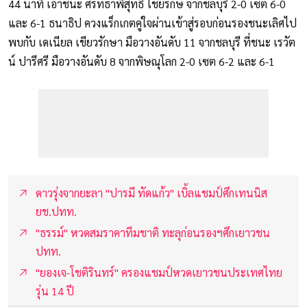
44 นาที เอาชนะ ศรัทธาพิสุทธิ์ ไชยรักษ์ จากชลบุรี 2-0 เซต 6-0
และ 6-1 ธนาธิป ควงแร็กเกตคู่ใจผ่านเข้าสู่รอบก่อนรองชนะเลิศไป
พบกับ เดเนียล เขียวรักษา มือวางอันดับ 11 จากชลบุรี ที่ชนะ เรวัต
น์ ปารีศรี มือวางอันดับ 8 จากพิษณุโลก 2-0 เซต 6-2 และ 6-1
ดาวรุ่งจากยะลา "ปารมี ทัดแก้ว" เบิ้ลแชมป์ศึกเทนนิส
ยช.ปทท.
"ธรรม์" หวดสมราคาทีมชาติ ทะลุก่อนรองฯศึกเยาวชน
ปทท.
"ยองเจ-โชติรินทร์" ครองแชมป์หวดเยาวชนประเทศไทย
รุ่น 14 ปี