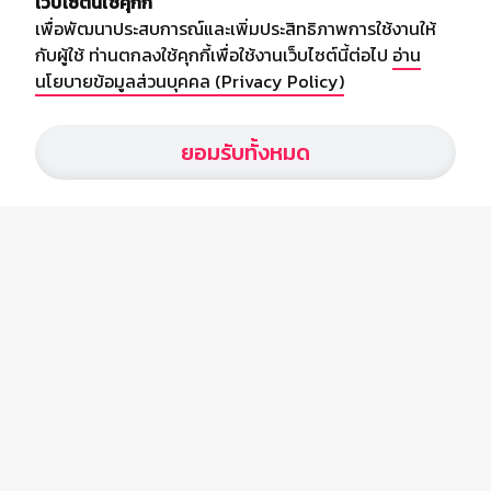
เว็บไซต์นี้ใช้คุกกี้
เพื่อพัฒนาประสบการณ์และเพิ่มประสิทธิภาพการใช้งานให้
กับผู้ใช้ ท่านตกลงใช้คุกกี้เพื่อใช้งานเว็บไซต์นี้ต่อไป
อ่าน
นโยบายข้อมูลส่วนบุคคล (Privacy Policy)
เกี่ยวกับเรา
ยอมรับทั้งหมด
อัพเดทข่าวสารวงการกีฬา ฟุตบอล ผลบอล ผลฟุตบอลทั่วโลก ฟรีเมียร์
ลีก ไทยลีก ฟุตบอลโลก ยูฟ่าแซมเปี้ยนส์ลีก พร้อมทั้งวิเคราะห์บอล จาก
สยามกีฬา สตาร์ชอคเก้อร์ สปอร์ตพูล
บริษัท สยามสปอร์ต ซินติเคท จำกัด (มหาชน)
เลขที่ 66/26 - 29 ซอยรามอินทรา 40
ถนนรามอินทรา แขวงนวลจันทร์
เขตบึงกุ่ม กรุงเทพฯ 10230
โทร : 02-5088-000
อีเมล์ :
webmaster@siamsport.co.th