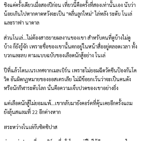
ชิงแค่ครั้งเดียวเมื่อสองปีก่อน เที่ยวนี้คือครั้งที่สองเท่านั้นเอง นับว่า
น้อยเกินไปหากคาดหวังจะเป็น "คลื่นลูกใหม่" ไล่หลัง ระดับ โนเล่
และราฟา นาดาล
ส่วนโนเล่...ไม่ต้องสาธยายผลงานของเขา สำหรับคนที่ดูบ้างไม่ดู
บ้าง ก็ยังรู้จัก เพราะชื่อของเขานั้นตกอยู่ในหน้าสื่ออยู่ตลอดเวลา ทั้ง
บวกและลบ ตามแบบฉบับของเลือดนักสู้อย่าง โนเล่
ปีที่แล้วโดนเนรเทศจากเมลเบิร์น เพราะไม่ยอมฉีดวัคซีนป้องกันโค
วิด อันผิดกฏหมายของออสเตรเลีย ไม่มีข้อยกเว้นว่าจะเป็นคนดัง
หรือนักกีฬาระดับโลก นั่นคือความเจ็บปวดของเขาอย่างยิ่ง
แต่เลือดนักสู้ไม่ยอมแพ้...เขากลับมายังคอร์ตที่คุ้นเคยอีกครั้งแถม
ยังลุ้นสแลมที่ 22 อีกต่างหาก
#ระหว่างโนเล่กับซิตซิปาส