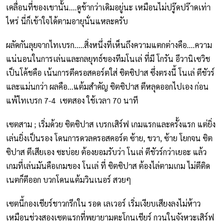
เคลื่อนที่ของเขานั้น....ดูช้ากว่าเดิมอยู่นะ เหมือนไม่ปรู๊ดปร๊าดเท่า
ไหร่ นี่ก็เข้าใจได้ตามอายุนั่นแหละครับ
ผลัดกันลุยจากไทเบรก.....สิ่งหนึ่งที่เห็นถึงความแตกต่างคือ....ความ
แน่นอนในการเล่นและกลยุทธ์ของทีมโนเล่ ที่มี โกรัน อีวานิเซวิช
เป็นโค้ชคือ เน้นการตีครอสคอร์ตใส่ ซิตซิปาส ซึ่งตรงนี้ โนเล่ ตีชัวร์
และแม่นกว่า ผลคือ...แต้มสำคัญ ซิตซิปาส ตีหลุดออกไปเอง ก่อน
แพ้ไทเบรก 7-4 เซตสอง ใช้เวลา 70 นาที
เซตสาม ; เริ่มด้วย ซิตซิปาส เบรกเสิร์ฟ เกมแรกและครั้งแรก แต่ยิ่ง
เล่นยิ่งเป็นรอง โดนการดวลครอสคอร์ต ซ้าย, ขวา, ซ้าย โยกจน ซิต
ซิปาส ตีเสียเอง ซะบ่อย ต้องยอมรับว่า โนเล่ ตีชัวร์กว่าเยอะ แล้ว
เกมที่เล่นมันคือเกมของ โนเล่ ที่ ซิตซิปาส ต้องไล่ตามเกม ไม่ตีติด
เนตก็ตีออก บวกโดนแต้มวินเนอร์ สวยๆ
เซตนี้กองเชียร์ชาวกรีกใน รอด เลเวอร์ เริ่มเงียบเสียงลงไม่ห้าว
เหมือนช่วงสองเซตแรกที่พยายามตะโกนเชียร์ กวนในจังหวะเสิร์ฟ