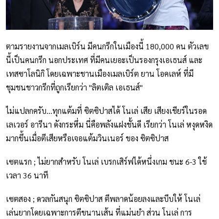
ตามรายงานจากเมลเบิร์น มีคนกรีกในเมืองนี้ 180,000 คน ตัวเลข
นี้เป็นคนกรีก นอกประเทศ ที่มีคนเยอะเป็นรองกรุงเอเธนส์ และ
เทสซาโลนิกิ โดยเฉพาะชานเมืองเมลเบิร์ต ยาน โอคเลห์ ที่มี
ชุมชนชาวกรีกที่ถูกเรียกว่า "ลิตเติล เอเธนส์"
ไม่แปลกครับ...ทุกแต้มที่ ซิตซิปาสได้ โนเล่ เสีย เสียงเชียร์ในรอด
เลเวอร์ อารีนา ดังกระหึ่ม นี่คือพลังแฝงชั้นดี เรียกว่า โนเล่ หงุดหงิด
มากขึ้นเมื่อตีเสียหรือเจอแต้มวินเนอร์ ของ ซิตซิปาส
เซตแรก ; ไม่ยากสำหรับ โนเล่ เบรกเสิร์ฟได้หนึ่งเกม ชนะ 6-3 ใช้
เวลา 36 นาที
เซตสอง ; ดวลกันสนุก ซิตซิปาส ตีพลาดน้อยลงและบีบให้ โนเล่
เล่นยากโดยเฉพาะการตีขนานเส้น ที่แม่นยำ ส่วน โนเล่ การ