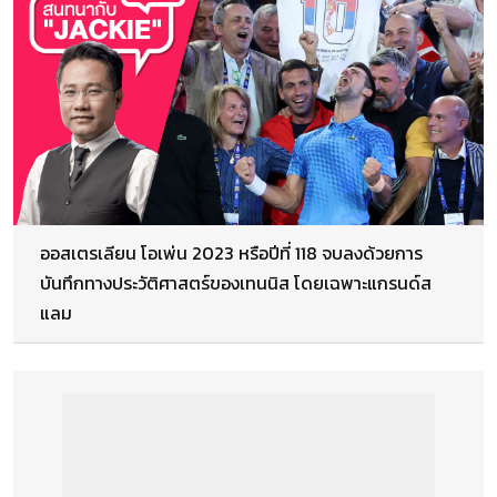
ออสเตรเลียน โอเพ่น 2023 หรือปีที่ 118 จบลงด้วยการ
บันทึกทางประวัติศาสตร์ของเทนนิส โดยเฉพาะแกรนด์ส
แลม