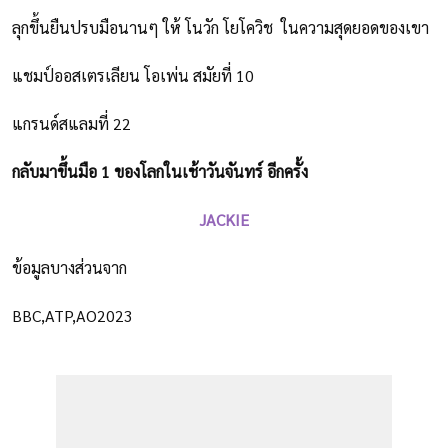
ลุกขึ้นยืนปรบมือนานๆ ให้ โนวัก โยโควิช ในความสุดยอดของเขา
แชมป์ออสเตรเลียน โอเพ่น สมัยที่ 10
แกรนด์สแลมที่ 22
กลับมาขึ้นมือ 1 ของโลกในเช้าวันจันทร์ อีกครั้ง
JACKIE
ข้อมูลบางส่วนจาก
BBC,ATP,AO2023