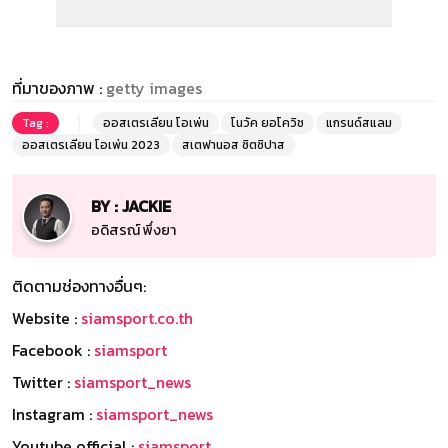
ที่มาของภาพ :
getty images
Tag :
ออสเตรเลียน โอเพ่น
โนวัค ยอโควิช
แกรนด์สแลม
ออสเตรเลียน โอเพ่น 2023
สเตฟานอส ซิตซิปาส
BY : JACKIE
อดิสรณ์ พึ่งยา
ติดตามช่องทางอื่นๆ:
Website :
siamsport.co.th
Facebook :
siamsport
Twitter :
siamsport_news
Instagram :
siamsport_news
Youtube official :
siamsport