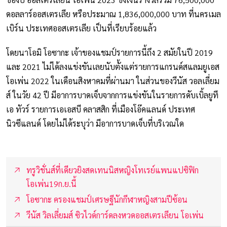
ดอลลาร์ออสเตรเลีย หรือประมาณ 1,836,000,000 บาท ที่นครเมล
เบิร์น ประเทศออสเตรเลีย เป็นที่เรียบร้อยแล้ว
โดยนาโอมิ โอซากะ เจ้าของแชมป์รายการนี้ถึง 2 สมัยในปี 2019
และ 2021 ไม่ได้ลงแข่งขันเลยนับตั้งแต่รายการแกรนด์สแลมยูเอส
โอเพ่น 2022 ในเดือนสิงหาคมที่ผ่านมา ในส่วนของวีนัส วอลเลี่ยม
ส์ ในวัย 42 ปี มีอาการบาดเจ็บจากการแข่งขันในรายการดับเบิ้ลยูที
เอ ทัวร์ รายการเอเอสบี คลาสสิก ที่เมืองโอ๊คแลนด์ ประเทศ
นิวซีแลนด์ โดยไม่ได้ระบุว่า มีอาการบาดเจ็บที่บริเวณใด
ทรูวิชั่นส์ที่เดียวยิงสดเทนนิสหญิงโทเรย์แพนแปซิฟิก
โอเพ่น19ก.ย.นี้
โอซากะ ครองแชมป์เศรษฐีนักกีฬาหญิงสามปีซ้อน
วีนัส วิลเลี่ยมส์ ซิวไวด์การ์ดลงหวดออสเตรเลียน โอเพ่น