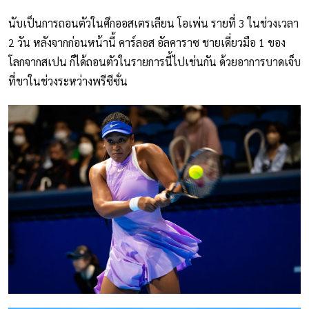
นับเป็นการถอนตัวในศึกออสเตรเลียน โอเพ่น รายที่ 3 ในช่วงเวลา
2 วัน หลังจากก่อนหน้านี้ คาร์ลอส อัลคาราซ ชายเดี่ยวมือ 1 ของ
โลกจากสเปน ก็ได้ถอนตัวในรายการนี้ไปเช่นกัน ด้วยอาการบาดเจ็บ
ที่ขาในช่วงระหว่างพรีซีซั่น