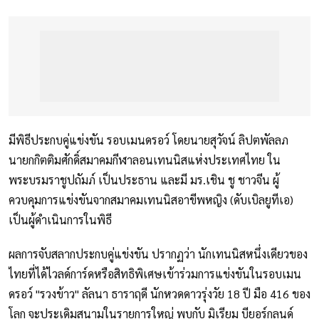
มีพิธีประกบคู่แข่งขัน รอบเมนดรอว์ โดยนายสุวัจน์ ลิปตพัลลภ
นายกกิตติมศักดิ์สมาคมกีฬาลอนเทนนิสแห่งประเทศไทย ใน
พระบรมราชูปถัมภ์ เป็นประธาน และมี มร.เชิน ชู ชาวจีน ผู้
ควบคุมการแข่งขันจากสมาคมเทนนิสอาขีพหญิง (ดับเบิลยูทีเอ)
เป็นผู้ดำเนินการในพิธี
ผลการจับสลากประกบคู่แข่งขัน ปรากฏว่า นักเทนนิสหนึ่งเดียวของ
ไทยที่ได้ไวลด์การ์ดหรือสิทธิพิเศษเข้าร่วมการแข่งขันในรอบเมน
ดรอว์ "รวงข้าว" ลัลนา ธาราฤดี นักหวดดาวรุ่งวัย 18 ปี มือ 416 ของ
โลก จะประเดิมสนามในรายการใหญ่ พบกับ มิเรียม บียอร์กลุนด์