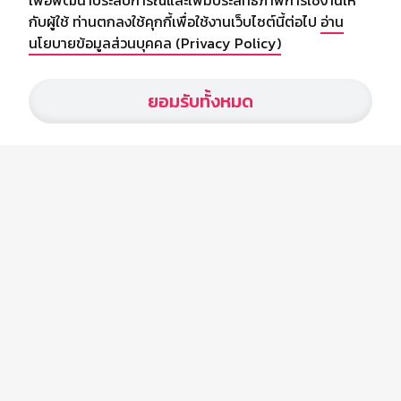
เพื่อพัฒนาประสบการณ์และเพิ่มประสิทธิภาพการใช้งานให้
กับผู้ใช้ ท่านตกลงใช้คุกกี้เพื่อใช้งานเว็บไซต์นี้ต่อไป
อ่าน
นโยบายข้อมูลส่วนบุคคล (Privacy Policy)
เกี่ยวกับเรา
ยอมรับทั้งหมด
อัพเดทข่าวสารวงการกีฬา ฟุตบอล ผลบอล ผลฟุตบอลทั่วโลก ฟรีเมียร์
ลีก ไทยลีก ฟุตบอลโลก ยูฟ่าแซมเปี้ยนส์ลีก พร้อมทั้งวิเคราะห์บอล จาก
สยามกีฬา สตาร์ชอคเก้อร์ สปอร์ตพูล
บริษัท สยามสปอร์ต ซินติเคท จำกัด (มหาชน)
เลขที่ 66/26 - 29 ซอยรามอินทรา 40
ถนนรามอินทรา แขวงนวลจันทร์
เขตบึงกุ่ม กรุงเทพฯ 10230
โทร : 02-5088-000
อีเมล์ :
webmaster@siamsport.co.th
เว็บไซต์ : www.siamsport.co.th