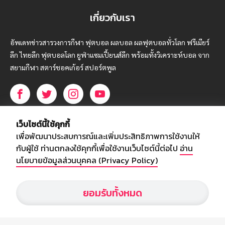
เกี่ยวกับเรา
อัพเดทข่าวสารวงการกีฬา ฟุตบอล ผลบอล ผลฟุตบอลทั่วโลก ฟรีเมียร์
ลีก ไทยลีก ฟุตบอลโลก ยูฟ่าแซมเปี้ยนส์ลีก พร้อมทั้งวิเคราะห์บอล จาก
สยามกีฬา สตาร์ชอคเก้อร์ สปอร์ตพูล
บริษัท สยามสปอร์ต ซินติเคท จำกัด (มหาชน)
เว็บไซต์นี้ใช้คุกกี้
เลขที่ 66/26 - 29 ซอยรามอินทรา 40
เพื่อพัฒนาประสบการณ์และเพิ่มประสิทธิภาพการใช้งานให้
ถนนรามอินทรา แขวงนวลจันทร์
กับผู้ใช้ ท่านตกลงใช้คุกกี้เพื่อใช้งานเว็บไซต์นี้ต่อไป
อ่าน
เขตบึงกุ่ม กรุงเทพฯ 10230
นโยบายข้อมูลส่วนบุคคล (Privacy Policy)
โทร : 02-5088-000
ยอมรับทั้งหมด
อีเมล์ :
webmaster@siamsport.co.th
เว็บไซต์ : www.siamsport.co.th