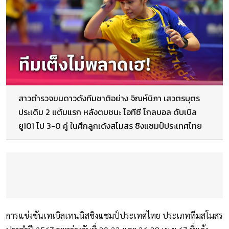
สาวตำรวจขนดาวดังทีมชาติอย่าง จิณห์นิภา เสวตรบุตร
ประเดิม 2 แต้มแรก หลังตบชนะ ไอทีซี โกลบอล ดับเบิล
ยู101 ไป 3-0 คู่ ในศึกลูกเด้งสโมสร ชิงแชมป์ประเทศไทย
การแข่งขันเทเบิลเทนนิสชิงแชมป์ประเทศไทย ประเภททีมสโมสร