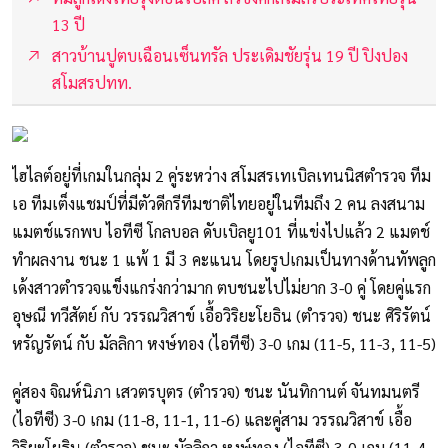
13 ปี
สาวบ้านปูตบเฉือนเซ็นทรัล ประเดิมชัยรุ่น 19 ปี ปิงปอง
สโมสรปทท.
ไฮไลต์อยู่ที่เกมในกลุ่ม 2 คู่ระหว่าง สโมสรเทเบิลเทนนิสตำรวจ ทีม
เอ ทีมเต็งแชมป์ที่มีตัวดีกรีทีมชาติไทยอยู่ในทีมถึง 2 คน ลงสนาม
แมตช์แรกพบ ไอทีซี โกลบอล ดับเบิลยู101 ที่แข่งไปแล้ว 2 แมตช์
ทำผลงาน ชนะ 1 แพ้ 1 มี 3 คะแนน โดยรูปเกมเป็นทางด้านทัพลูก
เด้งสาวตำรวจแข็งแกร่งกว่ามาก ตบชนะไปไม่ยาก 3-0 คู่ โดยคู่แรก
อุษณี ทวีสัตย์ กับ วรรณวิสาข์ เอื้อวิริยะโยธิน (ตำรวจ) ชนะ ศิริรัตน์
หรัญรัตน์ กับ มัลลิกา หงษ์ทอง (ไอทีซี) 3-0 เกม (11-5, 11-3, 11-5)
คู่สอง จิณห์นิภา เสวตรบุตร (ตำรวจ) ชนะ นันทิกานต์ จันทมนตรี
(ไอทีซี) 3-0 เกม (11-8, 11-1, 11-6) และคู่สาม วรรณวิสาข์ เอื้อ
วิริยะโยธิน (ตำรวจ) ชนะ มัลลิกา หงษ์ทอง (ไอทีซี) 3-0 เกม (11-4,