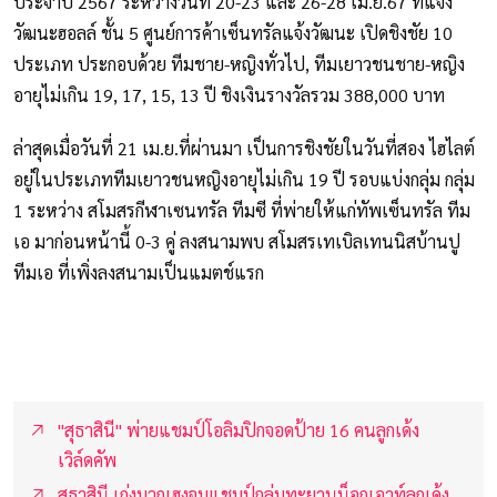
ประจำปี 2567 ระหว่างวันที่ 20-23 และ 26-28 เม.ย.67 ที่แจ้ง
วัฒนะฮอลล์ ชั้น 5 ศูนย์การค้าเซ็นทรัลแจ้งวัฒนะ เปิดชิงชัย 10
ประเภท ประกอบด้วย ทีมชาย-หญิงทั่วไป, ทีมเยาวชนชาย-หญิง
อายุไม่เกิน 19, 17, 15, 13 ปี ชิงเงินรางวัลรวม 388,000 บาท
ล่าสุดเมื่อวันที่ 21 เม.ย.ที่ผ่านมา เป็นการชิงชัยในวันที่สอง ไฮไลต์
อยู่ในประเภททีมเยาวชนหญิงอายุไม่เกิน 19 ปี รอบแบ่งกลุ่ม กลุ่ม
1 ระหว่าง สโมสรกีฬาเซนทรัล ทีมซี ที่พ่ายให้แก่ทัพเซ็นทรัล ทีม
เอ มาก่อนหน้านี้ 0-3 คู่ ลงสนามพบ สโมสรเทเบิลเทนนิสบ้านปู
ทีมเอ ที่เพิ่งลงสนามเป็นแมตช์แรก
"สุธาสินี" พ่ายแชมป์โอลิมปิกจอดป้าย 16 คนลูกเด้ง
เวิล์ดคัพ
สุธาสินี เก่งบวกเฮงจบแชมป์กลุ่มทะยานน็อกเอาท์ลูกเด้ง