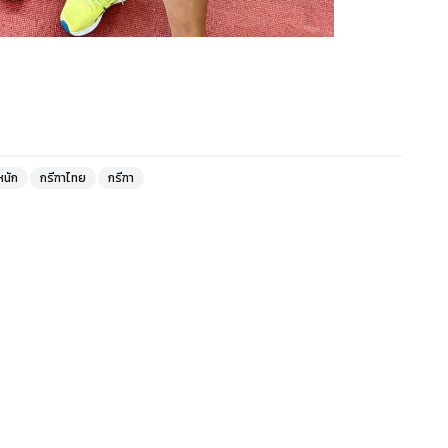
ำหนัก
กรีฑาไทย
กรีฑา