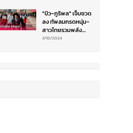
"บิว-ภูริพล" เจ็บชวด
ลง ทัพลมกรดหนุ่ม-
สาวไทยรวมพลัง
กวาดทองศึกกรีฑา
3/10/2024