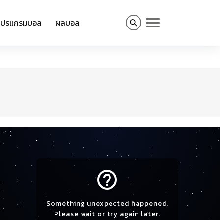
โปรแกรมบอล
ผลบอล
help_outline
Something unexpected happened.
Please wait or try again later.