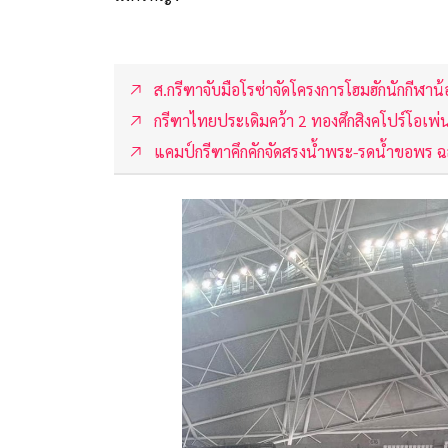
ส.กรีฑาจับมือโรซ่าจัดโครงการโฮมฮักนักกีฬาน
กรีฑาไทยประเดิมคว้า 2 ทองศึกสิงคโปร์โอเพ่
แคมป์กรีฑาคึกคักจัดสรงน้ำพระ-รดน้ำขอพร