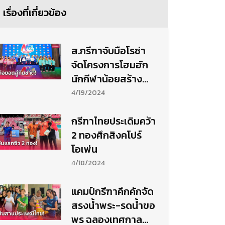
เรื่องที่เกี่ยวข้อง
ส.กรีฑาจับมือโรซ่า
จัดโครงการโฮมฮัก
นักกีฬาน้อยสร้าง
แรงบันดาลใจสู่เด็ก
4/19/2024
ไทย
กรีฑาไทยประเดิมคว้า
2 ทองศึกสิงคโปร์
โอเพ่น
4/18/2024
แคมป์กรีฑาคึกคักจัด
สรงน้ำพระ-รดน้ำขอ
พร ฉลองเทศกาล