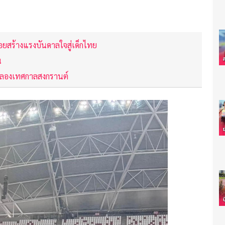
้อยสร้างแรงบันดาลใจสู่เด็กไทย
น
 ฉลองเทศกาลสงกรานต์