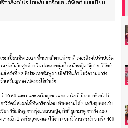
รีฑาสิงคโปร์ โอเพ่น แทร็คแอนด์ฟิลด์ แชมเปี้ยน
 แชมเปี้ยนชิพ 2024 ที่สนามกีฬาแห่งชาติ เดอะสิงคโปร์สปอร์ต
ารแข่งขันวันสุดท้าย ในประเภททุ่มน้ำหนักหญิง "จุ๊บ" อารีรัตน์
์ ครั้งที่ 32 ที่ประเทศกัมพูชา เมื่อปีที่แล้ว โชว์ความแกร่ง
 คว้าเหรียญทองไปครองได้สำเร็จ
คโปร์ 10.60 เมตร และเหรียญทองแดง เนโอ อี นิน จากสิงคโปร์
 อารีรัตน์ ส่งผลให้ทัพกรีฑาไทย ทำผลงานได้ 3 เหรียญทอง กับ
า วิชัยดิษฐ จากพุ่งแหลนหญิง, ลักกี้ ยูยามาดู จากวิ่ง 400
ญิง ส่วนอีก 1 เหรียญทองแดงได้จาก เบนนี่ โนนทะนำ จากวิ่ง 400