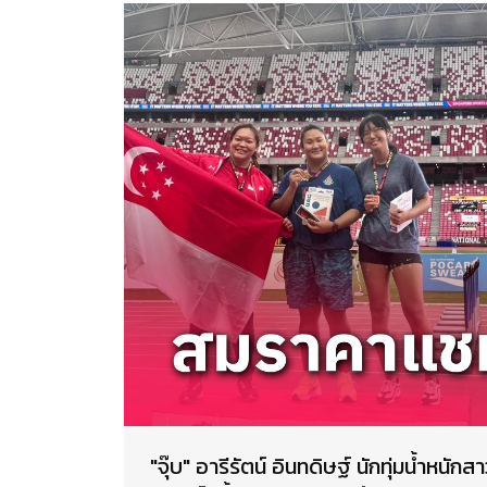
"จุ๊บ" อารีรัตน์ อินทดิษฐ์ นักทุ่มน้ำห