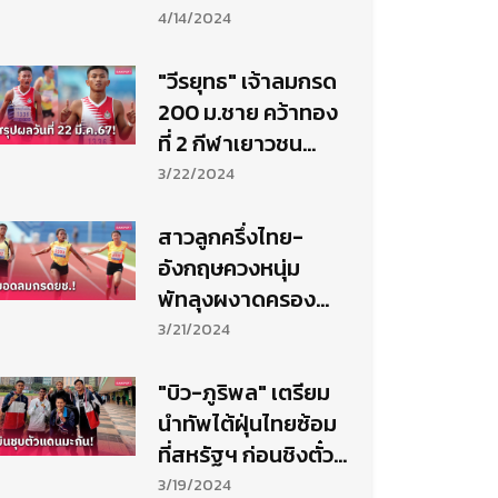
สงกรานต์
4/14/2024
"วีรยุทธ" เจ้าลมกรด
200 ม.ชาย คว้าทอง
ที่ 2 กีฬาเยาวชน
ราชบุรีเกมส์
3/22/2024
สาวลูกครึ่งไทย-
อังกฤษควงหนุ่ม
พัทลุงผงาดครอง
แชมป์วิ่ง
3/21/2024
100ม.ราชบุรีเกมส์
"บิว-ภูริพล" เตรียม
นำทัพไต้ฝุ่นไทยซ้อม
ที่สหรัฐฯ ก่อนชิงตั๋ว
โอลิมปิก 2024
3/19/2024