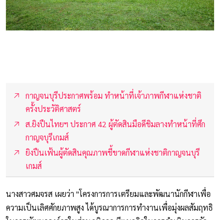
กาญจนบุรีประกาศพร้อม ทำหน้าที่เจ้าภาพกีฬาแห่งชาติ
ครั้งประวัติศาสตร์
ส.ยิงปืนไทยฯ ประกาศ 42 ผู้ตัดสินมือดีชิมลางทำหน้าที่ศึก
กาญจบุรีเกมส์
ยิงปืนเฟ้นผู้ตัดสินคุณภาพชี้ขาดกีฬาแห่งชาติกาญจ​นบุรี
เกมส์
นางสาวศมจรส เผยว่า "โครงการการเตรียมและพัฒนานักกีฬาเพื่อ
ความเป็นเลิศศักยภาพสูง ได้บูรณาการการทํางานเพื่อมุ่งผลสัมฤทธิ